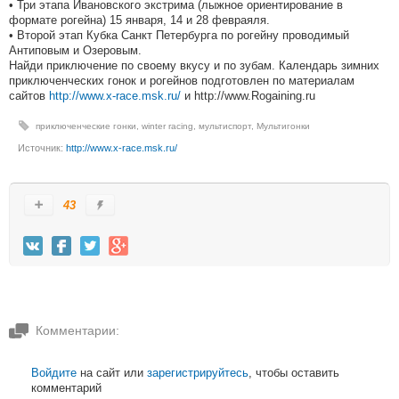
• Три этапа Ивановского экстрима (лыжное ориентирование в
формате рогейна) 15 января, 14 и 28 февраяля.
• Второй этап Кубка Санкт Петербурга по рогейну проводимый
Антиповым и Озеровым.
Найди приключение по своему вкусу и по зубам. Календарь зимних
приключенческих гонок и рогейнов подготовлен по материалам
сайтов
http://www.x-race.msk.ru/
и http://www.Rogaining.ru
приключенческие гонки
,
winter racing
,
мультиспорт
,
Мультигонки
Источник:
http://www.x-race.msk.ru/
43
Комментарии:
Войдите
на сайт или
зарегистрируйтесь
, чтобы оставить
комментарий