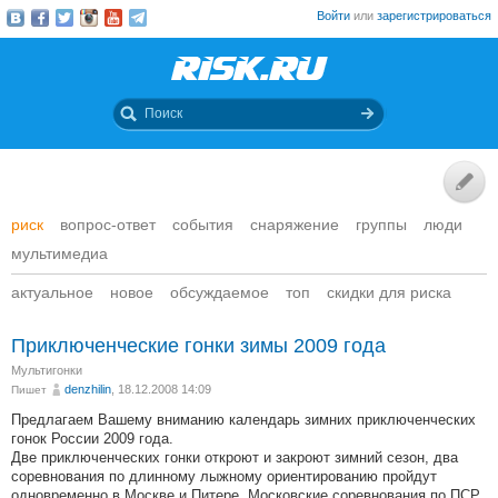
Войти
или
зарегистрироваться
риск
вопрос-ответ
события
снаряжение
группы
люди
мультимедиа
актуальное
новое
обсуждаемое
топ
скидки для риска
Приключенческие гонки зимы 2009 года
Мультигонки
denzhilin
, 18.12.2008 14:09
Пишет
Предлагаем Вашему вниманию календарь зимних приключенческих
гонок России 2009 года.
Две приключенческих гонки откроют и закроют зимний сезон, два
соревнования по длинному лыжному ориентированию пройдут
одновременно в Москве и Питере. Московские соревнования по ПСР