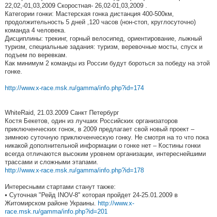
22,02,-01,03,2009 Скоростная- 26,02-01,03,2009 .
Категории гонки: Мастерская гонка дистанция 400-500км,
продолжительность 5 дней ,120 часов (нон-стоп, круглосуточно)
команда 4 человека.
Дисциплины: трекинг, горный велосипед, ориентирование, лыжный
туризм, специальные задания: туризм, веревочные мосты, спуск и
подъем по веревкам.
Как минимум 2 команды из России будут бороться за победу на этой
гонке.
http://www.x-race.msk.ru/gamma/info.php?id=174
WhiteRaid, 21.03.2009 Санкт Петербург
Костя Бекетов, один из лучших Российских организаторов
приключенческих гонок, в 2009 предлагает свой новый проект –
зимнюю суточную приключенческую гонку. Не смотря на то что пока
никакой дополнительной информации о гонке нет – Костины гонки
всегда отличаются высоким уровнем организации, интереснейшими
трассами и сложными этапами.
http://www.x-race.msk.ru/gamma/info.php?id=178
Интересными стартами станут также:
• Суточная "Рейд INOV-8" которая пройдет 24-25.01.2009 в
Житомирском районе Украины.
http://www.x-
race.msk.ru/gamma/info.php?id=201