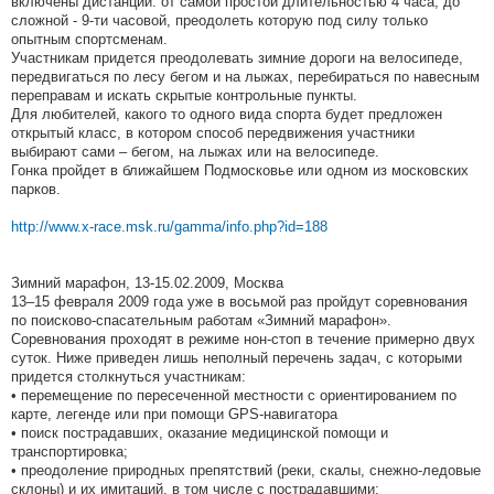
включены дистанции: от самой простой длительностью 4 часа, до
сложной - 9-ти часовой, преодолеть которую под силу только
опытным спортсменам.
Участникам придется преодолевать зимние дороги на велосипеде,
передвигаться по лесу бегом и на лыжах, перебираться по навесным
переправам и искать скрытые контрольные пункты.
Для любителей, какого то одного вида спорта будет предложен
открытый класс, в котором способ передвижения участники
выбирают сами – бегом, на лыжах или на велосипеде.
Гонка пройдет в ближайшем Подмосковье или одном из московских
парков.
http://www.x-race.msk.ru/gamma/info.php?id=188
Зимний марафон, 13-15.02.2009, Москва
13–15 февраля 2009 года уже в восьмой раз пройдут соревнования
по поисково-спасательным работам «Зимний марафон».
Соревнования проходят в режиме нон-стоп в течение примерно двух
суток. Ниже приведен лишь неполный перечень задач, с которыми
придется столкнуться участникам:
• перемещение по пересеченной местности с ориентированием по
карте, легенде или при помощи GPS-навигатора
• поиск пострадавших, оказание медицинской помощи и
транспортировка;
• преодоление природных препятствий (реки, скалы, снежно-ледовые
склоны) и их имитаций, в том числе с пострадавшими;