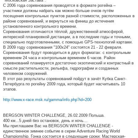
"Московская Застава".
С 2006 года соревнования проводятся в формате рогейна –
участники должны набрать как можно больше очков путём
посещения контрольных пунктов разной стоимости, расположенных в
районе соревнований, и вернуться на финиш до истечения
установленного контрольного времени.
Соревнования отличаются тёплой, дружественной атмосферой,
интересной планировкой дистанции, а в последние годы и точными,
специально подготовленными, с помощью GPS-технологий картами.
В 2009 году соревнования "100х24" состоятся 21 - 22 февраля.
Соревнования будут проводиться в двух форматах: с контрольным
временем 24 часа и контрольным временем 6 часов. Район
соревнований планируется достаточно экзотический и контрастный в
смысле растительности, рельефа, гидрографии и созданных
человеком сооружений.
В этот раз результаты соревнований пойдут в зачёт Кубка Санкт-
Петербурга по рогейну 2009 года, который будет насчитывать 10
этапов.
http://www.x-race.msk.ru/gamma/info.php?id=200
BERGSON WINTER CHALLENGE, 26.02.2009 Польша.
400 км...5 дней без остановок, день и ночь…
Мы приглашаем Вас на BERGSON WINTER CHALLENGE -
единственное зимнее событие в серии Adventure Racing World
Championship. Гонка состоится в следующие сроки: Мастерская-