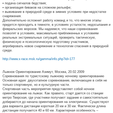
• подача сигналов бедствия;
• организация биваков на сложном рельефе;
• выживание в природной среде в зимних условиях при недостатке
снаряжения.
Дополнительно осложнит работу команд и то, что многие этапы
придется проходить в темноте, в условиях усталости, недосыпания и
февральских морозов. Мы надеемся, что наши соревнования
позволят в условиях, максимально приближенных к условиям
реальных экстремальных ситуаций, проверить тактическую,
физическую и психологическую подготовку участников,
апробировать новое снаряжение и технологии спасения в природной
среде.
http://www.x-race.msk.ru/gamma/info.php?id=177
Лыжное Ориентирование Азимут, Москва, 20.02.2009
Соревнования по туристскому лыжному ночному ориентированию
Основная идея: двухэтапное соревнование, включающее в себя не
только спортивную, но и культурную части.
Спортивная часть мероприятия представляет собой ночное
ориентирование на лыжах. Как правило, старт дается со станции
метро Тверская, где участники получают задание и самостоятельно
добираются до начала ориентирования на электричках. Существуют
два варианта дистанции короткая 20 км и 30 км. Фактически длина
дистанции получается 40 и 60 км. Характерная особенность –