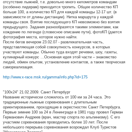
отсутствие лыжней, т.е. довольно много километров командам
(особенно лидерам) приходится тропить. Общее количество КП
больше 100, а количество КП для каждой команды 12-17 шт. (в
зависимости от длины дистанции). Нитка маршрута у каждой
команды своя. Взятие последующего КП невозможно без взятия
предыдущего. Задания разнообразятся такими элементами, как
хождение по легенде (словесное описание пути), фотоКП (дается
фотография места, которое нужно найти.
После бегов вечером 23.02.07 - развлекательная часть,
представляющая собой совокупность конкурсов, в которых
участвуют команды. Обычно туда входят речевки, шоу, газеты,
кулинарный конкурс …Основная идея этой части – знакомство
людей, обмен опытом, установление контактов, а также творческая
самореализация.
http://www.x-race.msk.ru/gamma/info.php?id=175
"100х24" 21.02.2009. Санкт Петербург
Название исторически сложилось от 100 км за 24 часа. Это
традиционные лыжные соревнования с длительным
ориентированием, проходящие в окрестностях Санкт Петербурга.
Первые зимние 100 за 24 в Ленинграде в 1981 году провел Герман
Германович Андреев (врач, мастер спорта по альпинизму). С его
участием соревнования проводились более 10 лет. После
небольшого перерыва соревнования возрождал Клуб Туристов