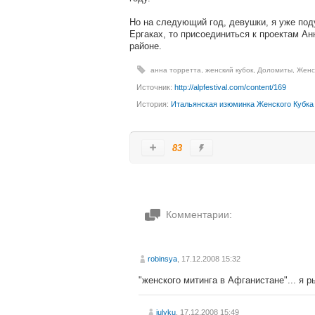
Но на следующий год, девушки, я уже под
Ергаках, то присоединиться к проектам А
районе.
анна торретта
,
женский кубок
,
Доломиты
,
Женс
Источник:
http://alpfestival.com/content/169
История:
Итальянская изюминка Женского Кубка
83
Комментарии:
robinsya
, 17.12.2008 15:32
"женского митинга в Афганистане"... я ры
julyku
, 17.12.2008 15:49