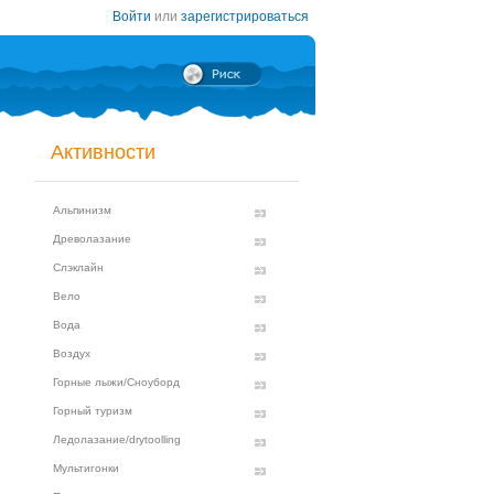
Войти
или
зарегистрироваться
Активности
Альпинизм
Древолазание
Слэклайн
Вело
Вода
Воздух
Горные лыжи/Сноуборд
Горный туризм
Ледолазание/drytoolling
Мультигонки