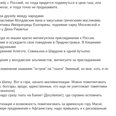
жбу с Россией, но тогда придется подвинуться в цене газа, или
ехах, и тогда точно не продешивите.
 за дружбу между народами
 распивая Молдавские вина и закусывая греческими маслинами,
ятника Императрицы Екатерины, поднимая чарку Московской и
 у Дюка Ришелье.
одя из машин кратко митингуетеза присоединение к России,
ию и осуждаете свое поведение в Приднестровье. В Кишиневе
радушными
инение Алиготе, Совиньона и Шардоне в одной бутылке.
ения у молдавских альпинистов, митингуете за присоединение
изменение названия "остров" на "скала" Змеиный, но мне, хоть и по
 Шипку. Вот и гора, начало акклиматизации. Можно помитинговать
, болгары, вроде, единственные, кто еще не уничтожает памятники
тинополе)
 надо сразу гнать на Баязет (Догубеязит), где скромно вспомнить
атизация и возможность помитинговать за армянскую гору Масис.
мере продвижения к Афганистану, надо привыкать и к рискованным