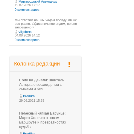
Миргородский Александр
19.07.2026 17:17
0 комментариев
Мы ответим нашим чадам правду, им не
все равно: «Удивительное рядом, но оно
запрещено!»
vilgeforts
04.08.2026 14:12
0 комментариев
Колонка редакции
Соло на Денали: Шанталь
Асторга о восхождении с
лыжами и без
Brodilka
29.06.2021 15:53
Небесный капкан Барунце:
Марек Холечек о новом
маршруте и превратностях
судьбы
Brodilka