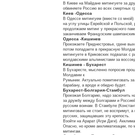
В Киеве на Майдане митингуете за дру
обвиняете Россию во всех смертных гр
Киев -Одесса
В Одессе митингуем (вместе со мной)
на углу улицы Еврейской и Польской,
продолжаем митинг у прекрасного пам
заканчиваем Французским шампанским
Одесса -Кишинев
Проезжаете Приднестровье, гдене вых
потом попадаете в прекрасную Молдав
митингуете в Криковских подвалах с 
молдавскими альпинистами за воссоед
Кишинев - Бухарест
В Бухаресте, мысленно попросив прощ
Молдавии к
Румынии. Актуально помитинговать за 
барабану, а вроде и обидно будет.
Бухарест-Болгария-Стамбул
Проезжая Болгарию, надо заскочить на
за дружбу между Болгарами и Россией
русским воинам. В Стамбуле (Констан
митинговать не стоит, не воспримут, а
русских, защищавших эту крепость.
Взойти на Арарат (Агри Даги). Акклим
Опасно, но кроме акклиматизации, по 
митингам.