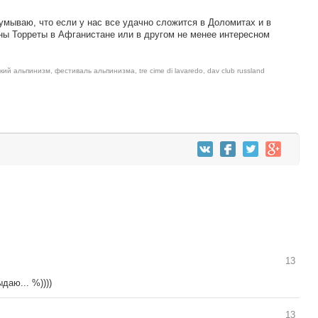
умываю, что если у нас все удачно сложится в Доломитах и в
нны Торреты в Афганистане или в другом не менее интересном
кий альпинизм
,
фестиваль альпинизма
,
tre cime di lavaredo
,
dav club russland
13
даю... %))))
13