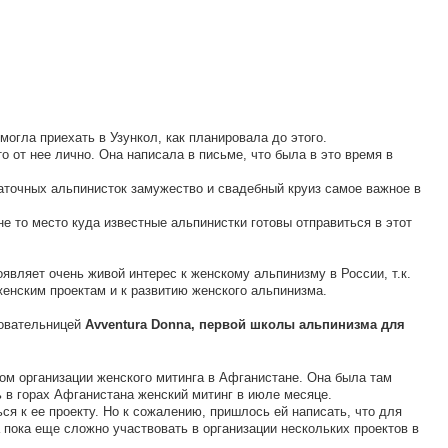
могла приехать в Узункол, как планировала до этого.
о от нее лично. Она написала в письме, что была в это время в
аточных альпинисток замужество и свадебный круиз самое важное в
не то место куда известные альпинистки готовы отправиться в этот
оявляет очень живой интерес к женскому альпинизму в России, т.к.
женским проектам и к развитию женского альпинизма.
новательницей
Avventura Donna, первой школы альпинизма для
том организации женского митинга в Афганистане. Она была там
ь в горах Афганистана женский митинг в июле месяце.
я к ее проекту. Но к сожалению, пришлось ей написать, что для
пока еще сложно участвовать в организации нескольких проектов в