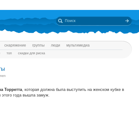
снаряжение
группы
люди
мультимедиа
е
топ
скидки для риска
ты
omen
, которая должна была выступить на женском кубке в
а Торретта
 этого года вышла замуж.