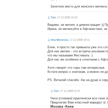
Зачетное место для женского митинга:
Tom
, 17.12.2008 16:15
Видимо, не митинг, а демонстрация:-)) П
Ирина, не митингуйте в Афганистане, не
Irina Morozova
, 17.12.2008 18:11
Блин, я просто так привыкла уже это сло
Для них митинг - это встреча альпинисто
что мы называем Фестиваль :)
Для нас же особенно в сочетании с Афган
Хотя говорят что горы там интересные.
Кстати вопрос к знатокам, а можно ли д
PS. Виталий спасибо. Аж на душе и серд
Tom
, 17.12.2008 21:07
Чехи (словаки) практически все свои
Предлагаю Вам классный маршрут (с т
Москва -Киев