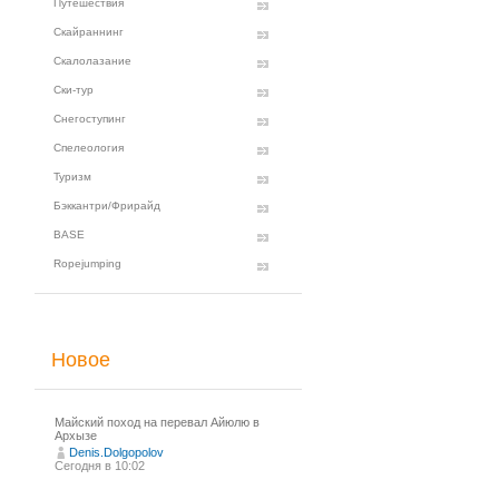
Путешествия
Скайраннинг
Скалолазание
Ски-тур
Снегоступинг
Спелеология
Туризм
Бэккантри/Фрирайд
BASE
Ropejumping
Новое
Майский поход на перевал Айюлю в
Архызе
Denis.Dolgopolov
Сегодня в 10:02