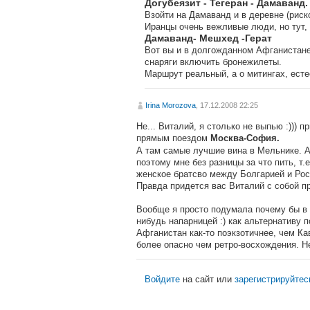
Догубеязит - Тегеран - Дамаванд.
Взойти на Дамаванд и в деревне (риск
Иранцы очень вежливые люди, но тут, 
Дамаванд- Мешхед -Герат
Вот вы и в долгожданном Афганистане.
снаряги включить бронежилеты.
Маршрут реальный, а о митингах, естес
Irina Morozova
, 17.12.2008 22:25
Не... Виталий, я столько не выпью :))) 
прямым поездом
Москва-София.
А там самые лучшие вина в Мельнике. А 
поэтому мне без разницы за что пить, т.е
женское братсво между Болгарией и Рос
Правда придется вас Виталий с собой пр
Вообще я просто подумала почему бы в 
нибудь напарницей :) как альтернативу 
Афганистан как-то поэкзотичнее, чем Ка
более опасно чем ретро-восхождения. Не
Войдите
на сайт или
зарегистрируйтес