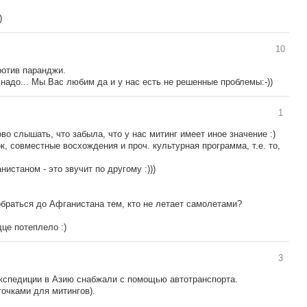
)
10
ротив паранджи.
 надо... Мы Вас любим да и у нас есть не решенные проблемы:-))
1
во слышать, что забыла, что у нас митинг имеет иное значение :)
к, совместные восхождения и проч. культурная программа, т.е. то,
истаном - это звучит по другому :)))
обраться до Афганистана тем, кто не летает самолетами?
це потеплело :)
3
 экспедиции в Азию снабжали с помощью автотранспорта.
очками для митингов).