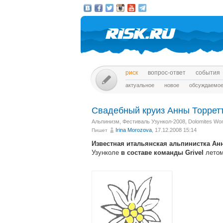
риск
вопрос-ответ
события
актуальное
новое
обсуждаемо
Свадебный круиз Анны Торрет
Альпинизм
,
Фестиваль Узункол-2008
,
Dolomites W
Irina Morozova
, 17.12.2008 15:14
Пишет
Известная итальянская альпинистка Анн
Узунколе
летом
в составе команды Grivel