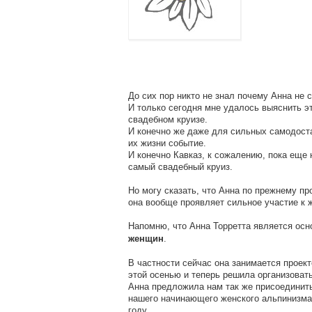
До сих пор никто не знал почему Анна не с
И только сегодня мне удалось выяснить эт
свадебном круизе.
И конечно же даже для сильных самодост
их жизни событие.
И конечно Кавказ, к сожалению, пока еще 
самый свадебный круиз.
Но могу сказать, что Анна по прежнему пр
она вообще проявляет сильное участие к 
Напомню, что Анна Торретта является ос
.
женщин
В частности сейчас она занимается проек
этой осенью и теперь решила организоват
Анна предложила нам так же присоединитьс
нашего начинающего женского альпинизма 
году.