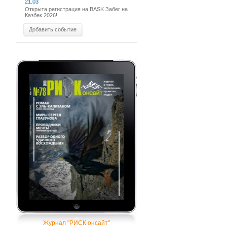
21.03
Открыта регистрация на BASK Забег на
Казбек 2026!
Добавить событие
Журнал "РИСК онсайт"