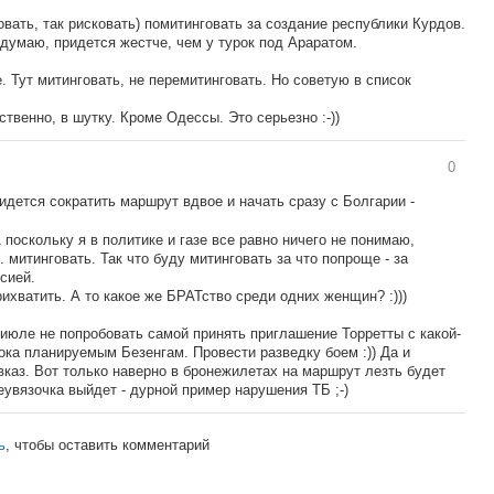
овать, так рисковать) помитинговать за создание республики Курдов.
думаю, придется жестче, чем у турок под Араратом.
 Тут митинговать, не перемитинговать. Но советую в список
твенно, в шутку. Кроме Одессы. Это серьезно :-))
0
придется сократить маршрут вдвое и начать сразу с Болгарии -
поскольку я в политике и газе все равно ничего не понимаю,
. митинговать. Так что буду митинговать за что попроще - за
сией.
ихватить. А то какое же БРАТство среди одних женщин? :)))
июле не попробовать самой принять приглашение Торретты с какой-
пока планируемым Безенгам. Провести разведку боем :)) Да и
вказ. Вот только наверно в бронежилетах на маршрут лезть будет
увязочка выйдет - дурной пример нарушения ТБ ;-)
ь
, чтобы оставить комментарий