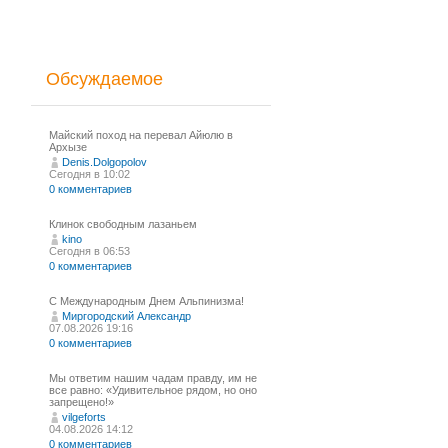
Обсуждаемое
Майский поход на перевал Айюлю в
Архызе
Denis.Dolgopolov
Сегодня в 10:02
0 комментариев
Клинок свободным лазаньем
kino
Сегодня в 06:53
0 комментариев
С Международным Днем Альпинизма!⁠
Миргородский Александр
07.08.2026 19:16
0 комментариев
Мы ответим нашим чадам правду, им не
все равно: «Удивительное рядом, но оно
запрещено!»
vilgeforts
04.08.2026 14:12
0 комментариев