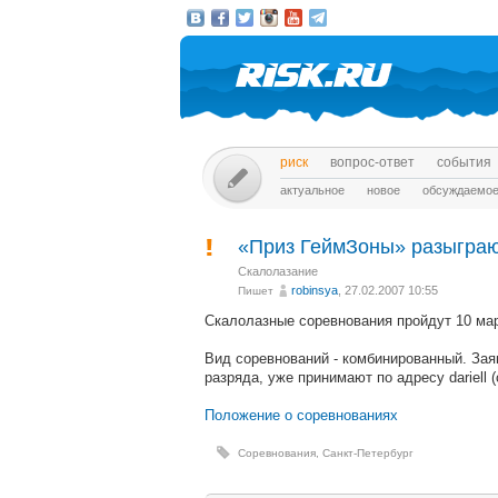
риск
вопрос-ответ
события
актуальное
новое
обсуждаемо
«Приз ГеймЗоны» разыграю
Скалолазание
robinsya
, 27.02.2007 10:55
Пишет
Скалолазные соревнования пройдут 10 мар
Вид соревнований - комбинированный. За
разряда, уже принимают по адресу dariell (
Положение о соревнованиях
Соревнования
,
Санкт-Петербург