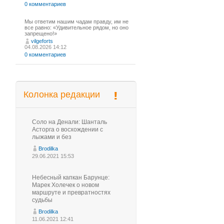
0 комментариев
Мы ответим нашим чадам правду, им не
все равно: «Удивительное рядом, но оно
запрещено!»
vilgeforts
04.08.2026 14:12
0 комментариев
Колонка редакции
Соло на Денали: Шанталь
Асторга о восхождении с
лыжами и без
Brodilka
29.06.2021 15:53
Небесный капкан Барунце:
Марек Холечек о новом
маршруте и превратностях
судьбы
Brodilka
11.06.2021 12:41