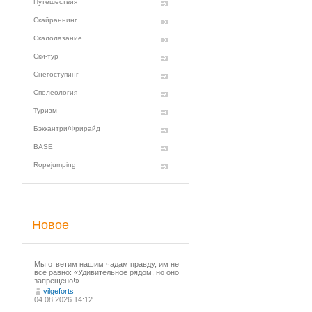
Путешествия
Скайраннинг
Скалолазание
Ски-тур
Снегоступинг
Спелеология
Туризм
Бэккантри/Фрирайд
BASE
Ropejumping
Новое
Мы ответим нашим чадам правду, им не
все равно: «Удивительное рядом, но оно
запрещено!»
vilgeforts
04.08.2026 14:12