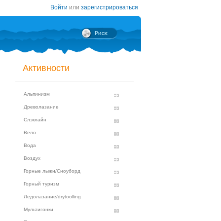
Войти
или
зарегистрироваться
Активности
Альпинизм
Древолазание
Слэклайн
Вело
Вода
Воздух
Горные лыжи/Сноуборд
Горный туризм
Ледолазание/drytoolling
Мультигонки