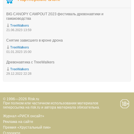
BIG CANOPY CAMPOUT 2023 фестиваль древонавтики и
гамаководства
TreeWalkers
21.06.2023 13:59
Снятие зависшего в кроне дрона
TreeWalkers
01.01.2023 15:00
Древонавтика с TreeWalkers
TreeWalkers
29.12.2022 22:28
© 1996—2026 Risk.ru
При полном или частичном использовании материалов
гиперссылка на risk.ru и автора материала обязательна.
Журнал «РИСК онсайт»
Реклама на сайте
Премия «Хрустальный пик»
О проекте