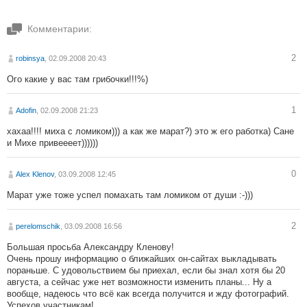
Комментарии:
2
robinsya
, 02.09.2008 20:43
Ого какие у вас там грибочки!!!%)
1
Adofin
, 02.09.2008 21:23
хахаа!!!! миха с ломиком))) а как же марат?) это ж его работка) Сане
и Михе привеееет))))))
0
Alex Klenov
, 03.09.2008 12:45
Марат уже тоже успел помахать там ломиком от души :-)))
2
perelomschik
, 03.09.2008 16:56
Большая просьба Александру Кленову!
Очень прошу информацию о ближайших он-сайтах выкладывать
пораньше. С удовольствием бы приехал, если бы знал хотя бы 20
августа, а сейчас уже нет возможности изменить планы... Ну а
вообще, надеюсь что всё как всегда получится и жду фотографий.
Успехов участникам!