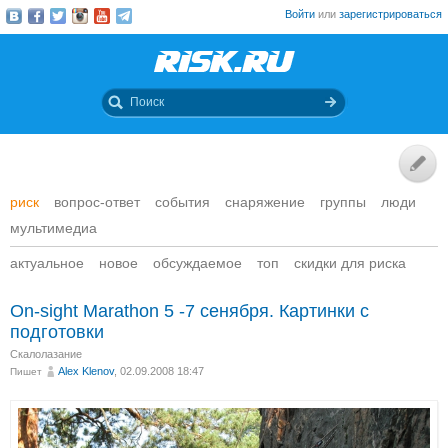
Войти
или
зарегистрироваться
риск
вопрос-ответ
события
снаряжение
группы
люди
мультимедиа
актуальное
новое
обсуждаемое
топ
скидки для риска
On-sight Marathon 5 -7 сенября. Картинки с
подготовки
Скалолазание
Alex Klenov
, 02.09.2008 18:47
Пишет