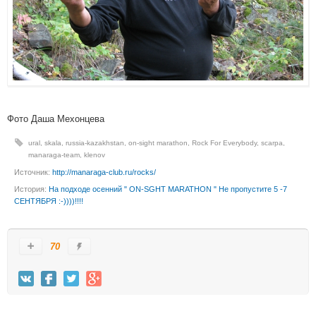
Фото Даша Мехонцева
ural
,
skala
,
russia-kazakhstan
,
on-sight marathon
,
Rock For Everybody
,
scarpa
,
manaraga-team
,
klenov
Источник:
http://manaraga-club.ru/rocks/
История:
На подходе осенний " ON-SGHT MARATHON " Не пропустите 5 -7
СЕНТЯБРЯ :-))))!!!!
70