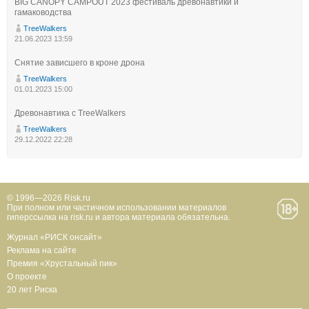
BIG CANOPY CAMPOUT 2023 фестиваль древонавтики и
гамаководства
TreeWalkers
21.06.2023 13:59
Снятие зависшего в кроне дрона
TreeWalkers
01.01.2023 15:00
Древонавтика с TreeWalkers
TreeWalkers
29.12.2022 22:28
© 1996—2026 Risk.ru
При полном или частичном использовании материалов
гиперссылка на risk.ru и автора материала обязательна.
Журнал «РИСК онсайт»
Реклама на сайте
Премия «Хрустальный пик»
О проекте
20 лет Риска