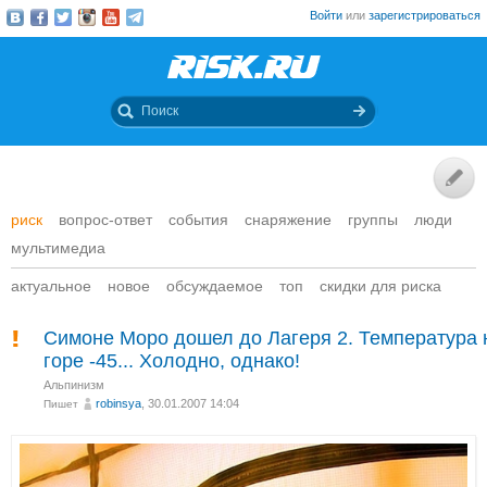
Войти
или
зарегистрироваться
риск
вопрос-ответ
события
снаряжение
группы
люди
мультимедиа
актуальное
новое
обсуждаемое
топ
скидки для риска
Симоне Моро дошел до Лагеря 2. Температура 
горе -45... Холодно, однако!
Альпинизм
robinsya
, 30.01.2007 14:04
Пишет