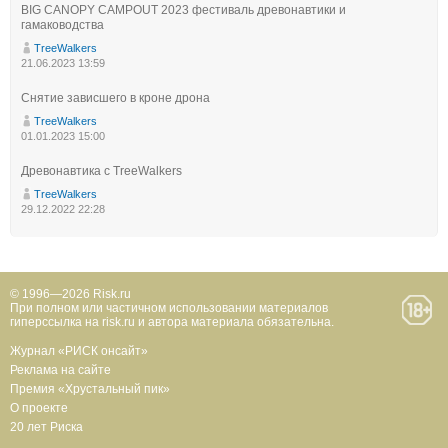
BIG CANOPY CAMPOUT 2023 фестиваль древонавтики и
гамаководства
TreeWalkers
21.06.2023 13:59
Снятие зависшего в кроне дрона
TreeWalkers
01.01.2023 15:00
Древонавтика с TreeWalkers
TreeWalkers
29.12.2022 22:28
© 1996—2026 Risk.ru
При полном или частичном использовании материалов
гиперссылка на risk.ru и автора материала обязательна.
Журнал «РИСК онсайт»
Реклама на сайте
Премия «Хрустальный пик»
О проекте
20 лет Риска