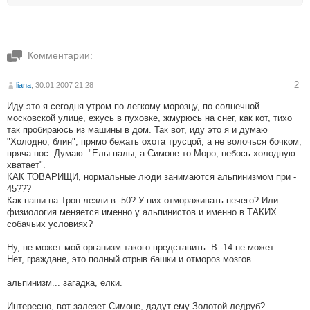
Комментарии:
2
liana
, 30.01.2007 21:28
Иду это я сегодня утром по легкому морозцу, по солнечной
московской улице, ежусь в пуховке, жмурюсь на снег, как кот, тихо
так пробираюсь из машины в дом. Так вот, иду это я и думаю
"Холодно, блин", прямо бежать охота трусцой, а не волочься бочком,
пряча нос. Думаю: "Елы палы, а Симоне то Моро, небось холодную
хватает".
КАК ТОВАРИЩИ, нормальные люди занимаются альпинизмом при -
45???
Как наши на Трон лезли в -50? У них отмораживать нечего? Или
физиология меняется именно у альпинистов и именно в ТАКИХ
собачьих условиях?
Ну, не может мой организм такого представить. В -14 не может...
Нет, граждане, это полный отрыв башки и отмороз мозгов...
альпинизм... загадка, елки.
Интересно, вот залезет Симоне, дадут ему Золотой ледруб?