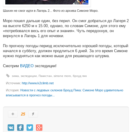
Шахин не смог идти в Лагерь 2... Фото из архива Симоне Моро.
Моро пошел дальше один, без перил. Он смог добраться до Лагеря 2
на высоте 6250 м к 15.00, однако, по словам Симоне, для этого ему
«потребовался весь его опыт и знания». Чуть передохнув, он
вернулся в Лагерь 1 для ночевки.
По прогнозу погоды период исключительно хорошей погоды, который
начался в субботу, должен продлиться 6 дней. За это время Симоне
нужно подняться как можно выше для решающего штурма.
Смотрим
ВИДЕО
экспедиции!
зима
,
экспедиции
,
Пакистан
,
simone moro
,
броуд пик
Источник:
http://www.k2climb.net
История:
Новости с ледовых склонов Броуд Пика: Симоне Моро удивительно
вписывается в прогноз погоды...
25