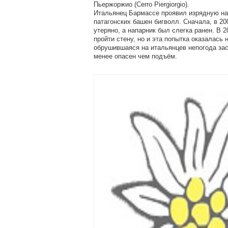
Пьержоржио (Cerro Piergiorgio).
Итальянец Бармассе проявил изрядную нас
патагонских башен бигволл. Сначала, в 20
утеряно, а напарник был слегка ранен. В 
пройти стену, но и эта попытка оказалась
обрушившаяся на итальянцев непогода заст
менее опасен чем подъём.