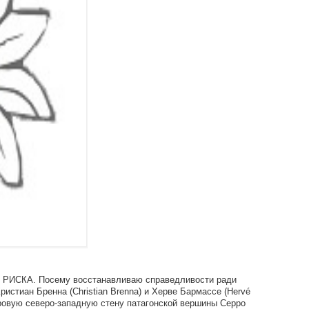
мо РИСКА. Посему восстанавливаю справедливости ради
стиан Бренна (Christian Brenna) и Херве Бармассе (Hervé
ровую северо-западную стену патагонской вершины Серро