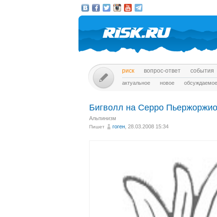
риск
вопрос-ответ
события
актуальное
новое
обсуждаемо
Бигволл на Серро Пьержоржио
Альпинизм
гоген
, 28.03.2008 15:34
Пишет