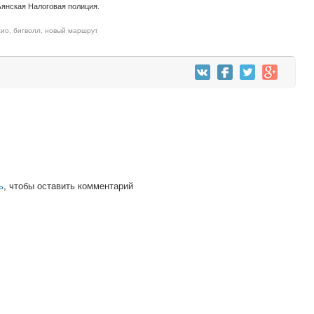
ьянская Налоговая полиция.
жио
,
бигволл
,
новый маршрут
ь
, чтобы оставить комментарий