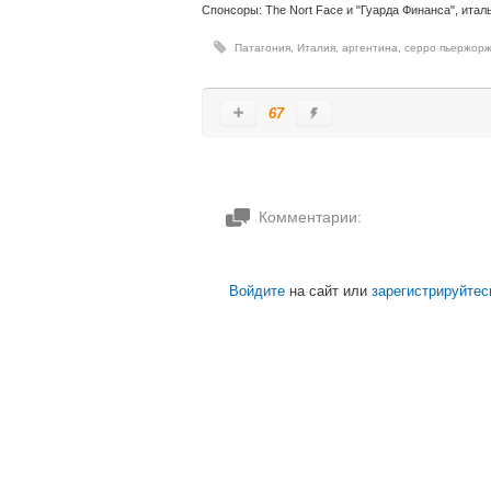
Спонсоры: The Nort Face и "Гуарда Финанса", итал
Патагония
,
Италия
,
аргентина
,
серро пьержор
67
Комментарии:
Войдите
на сайт или
зарегистрируйтес