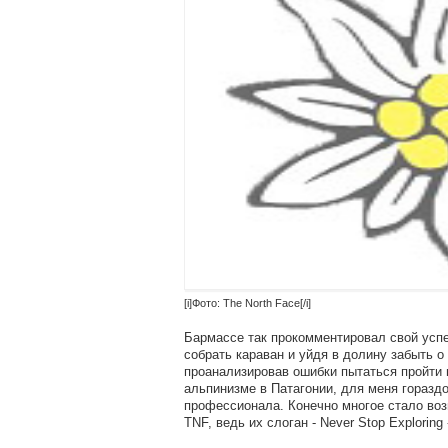
[i]Фото: The North Face[/i]
Бармассе так прокомментировал свой успех
собрать караван и уйдя в долину забыть о
проанализировав ошибки пытаться пройти 
альпинизме в Патагонии, для меня гораздо
профессионала. Конечно многое стало во
TNF, ведь их слоган - Never Stop Exploring