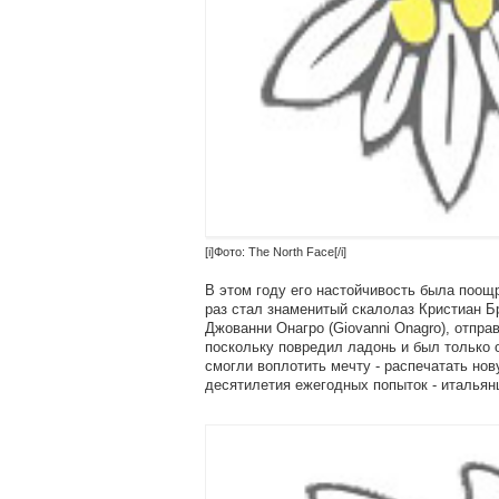
[i]Фото: The North Face[/i]
В этом году его настойчивость была поощ
раз стал знаменитый скалолаз Кристиан Бр
Джованни Онагро (Giovanni Onagro), отпра
поскольку повредил ладонь и был только 
смогли воплотить мечту - распечатать нов
десятилетия ежегодных попыток - итальян