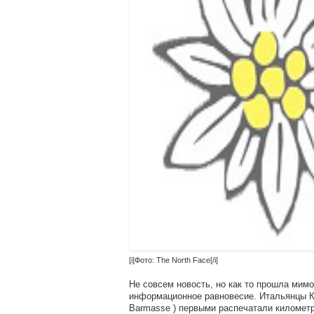
[i]Фото: The North Face[/i]
Не совсем новость, но как то прошла ми
информационное равновесие. Итальянцы Кри
Barmasse ) первыми распечатали километ