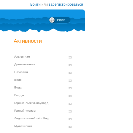
Войти
или
зарегистрироваться
Активности
Альпинизм
Древолазание
Слэклайн
Вело
Вода
Воздух
Горные лыжи/Сноуборд
Горный туризм
Ледолазание/drytoolling
Мультигонки