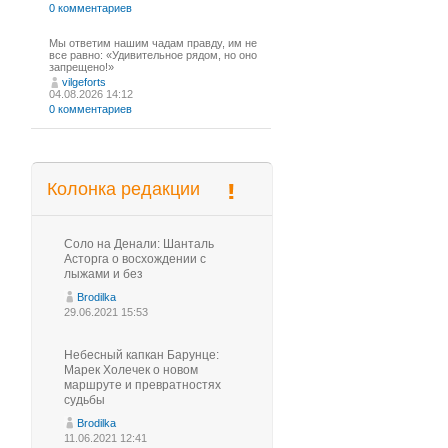
0 комментариев
Мы ответим нашим чадам правду, им не
все равно: «Удивительное рядом, но оно
запрещено!»
vilgeforts
04.08.2026 14:12
0 комментариев
Колонка редакции
Соло на Денали: Шанталь
Асторга о восхождении с
лыжами и без
Brodilka
29.06.2021 15:53
Небесный капкан Барунце:
Марек Холечек о новом
маршруте и превратностях
судьбы
Brodilka
11.06.2021 12:41