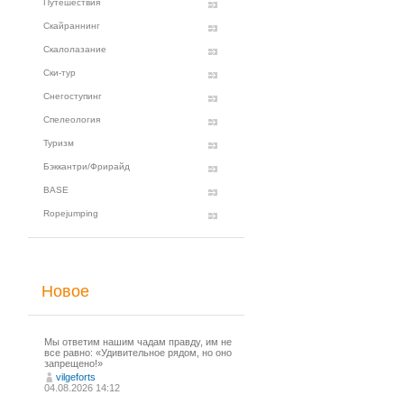
Путешествия
Скайраннинг
Скалолазание
Ски-тур
Снегоступинг
Спелеология
Туризм
Бэккантри/Фрирайд
BASE
Ropejumping
Новое
Мы ответим нашим чадам правду, им не
все равно: «Удивительное рядом, но оно
запрещено!»
vilgeforts
04.08.2026 14:12