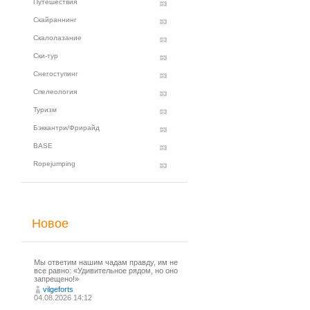
Путешествия
Скайраннинг
Скалолазание
Ски-тур
Снегоступинг
Спелеология
Туризм
Бэккантри/Фрирайд
BASE
Ropejumping
Новое
Мы ответим нашим чадам правду, им не
все равно: «Удивительное рядом, но оно
запрещено!»
vilgeforts
04.08.2026 14:12