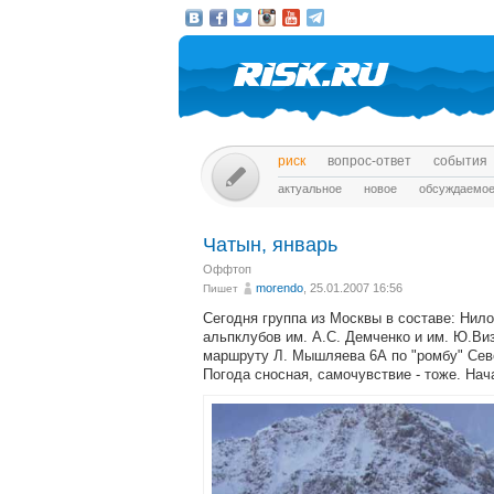
риск
вопрос-ответ
события
актуальное
новое
обсуждаемо
Чатын, январь
Оффтоп
morendo
, 25.01.2007 16:56
Пишет
Сегодня группа из Москвы в составе: Нило
альпклубов им. А.С. Демченко и им. Ю.Ви
маршруту Л. Мышляева 6А по "ромбу" Сев
Погода сносная, самочувствие - тоже. Нача