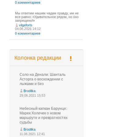
0 комментариев
Мы ответим нашим чадам правду, им не
все равно: «Удивительное рядом, но оно
запрещено!»
vilgeforts
04.08.2026 14:12
0 комментариев
Колонка редакции
Соло на Денали: Шанталь
Асторга о восхождении с
лыжами и без
Brodilka
29.06.2021 15:53
Небесный капкан Барунце:
Марек Холечек о новом
маршруте и превратностях
судьбы
Brodilka
11.06.2021 12:41