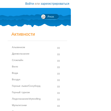
Войти
или
зарегистрироваться
Активности
Альпинизм
Древолазание
Слэклайн
Вело
Вода
Воздух
Горные лыжи/Сноуборд
Горный туризм
Ледолазание/drytoolling
Мультигонки