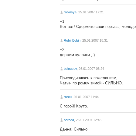
robinsya
, 25.01.2007 17:21
+1
Вот-вот! Сдержите свои порывы, молодой
RobinBobin
, 25.01.2007 18:31
+2
держим кулачки ;-)
belousov
, 26.01.2007 06:24
Присоединяюсь к пожеланиям,
Чатын по ромбу зимой - СИЛЬНО.
гоген
, 26.01.2007 11:44
С горой! Круто.
boroda
, 26.01.2007 12:45
Да-а-а! Сильно!