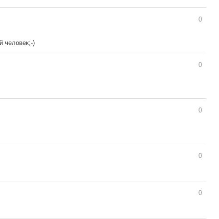
0
 человек;-)
0
0
0
0