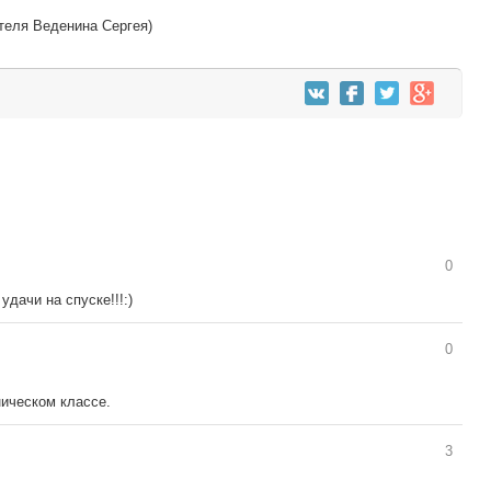
теля Веденина Сергея)
0
дачи на спуске!!!:)
0
ическом классе.
3