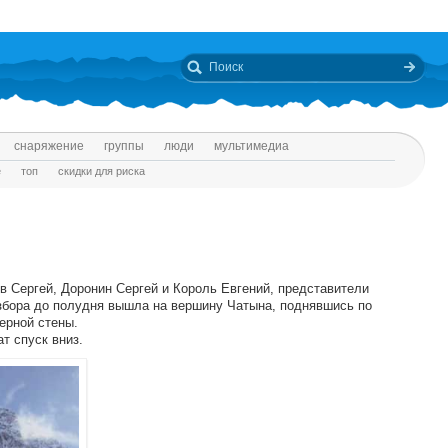
снаряжение
группы
люди
мультимедиа
е
топ
скидки для риска
в Сергей, Доронин Сергей и Король Евгений, представители
збора до полудня вышла на вершину Чатына, поднявшись по
ерной стены.
т спуск вниз.