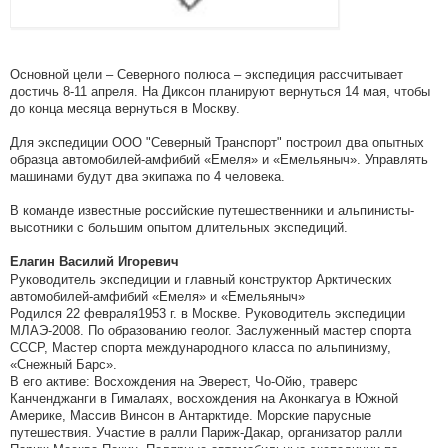
Основной цели – Северного полюса – экспедиция рассчитывает
достичь 8-11 апреля. На Диксон планируют вернуться 14 мая, чтобы
до конца месяца вернуться в Москву.
Для экспедиции ООО "Северный Транспорт" построил два опытных
образца автомобилей-амфибий «Емеля» и «Емельяныч». Управлять
машинами будут два экипажа по 4 человека.
В команде известные российские путешественники и альпинисты-
высотники с большим опытом длительных экспедиций.
Елагин Василий Игоревич
Руководитель экспедиции и главный конструктор Арктических
автомобилей-амфибий «Емеля» и «Емельяныч»
Родился 22 февраля1953 г. в Москве. Руководитель экспедиции
МЛАЭ-2008. По образованию геолог. Заслуженный мастер спорта
СССР, Мастер спорта международного класса по альпинизму,
«Снежный Барс».
В его активе: Восхождения на Эверест, Чо-Ойю, траверс
Канченджанги в Гималаях, восхождения на Аконкагуа в Южной
Америке, Массив Винсон в Антарктиде. Морские парусные
путешествия. Участие в ралли Париж-Дакар, организатор ралли