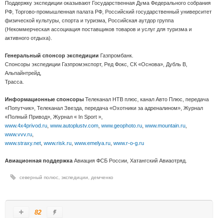
Поддержку экспедиции оказывают Государственная Дума Федерального собрания
РФ, Торгово-промышленная палата РФ, Российский государственный университет
физической культуры, спорта и туризма, Российская аутдор группа
(Некоммерческая ассоциация поставщиков товаров и услуг для туризма и
активного отдыха).
Генеральный спонсор экспедиции
Газпромбанк.
Спонсоры экспедиции Газпромэкспорт, Ред Фокс, СК «Основа», Дубль В,
Альпайнтрейд,
Трасса.
Информационные спонсоры
Телеканал НТВ плюс, канал Авто Плюс, передача
«Попутчик», Телеканал Звезда, передача «Охотники за адреналином», Журнал
«Полный Привод», Журнал « In Sport »,
www.4x4privod.ru
,
www.autoplustv.com
,
www.geophoto.ru
,
www.mountain.ru
,
www.vvv.ru
,
www.straxy.net
,
www.risk.ru
,
www.emelya.ru
,
www.r-o-g.ru
Авиационная поддержка
Авиация ФСБ России, Хатангский Авиаотряд.
северный полюс
,
экспедиции
,
демченко
82