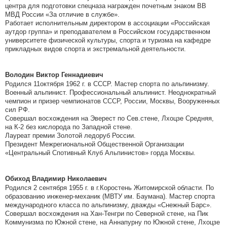
центра для подготовки спецназа награжден почетным знаком ВВ
МВД России «За отличие в службе».
Работает исполнительным директором в ассоциации «Российская
аутдор группа» и преподавателем в Российском государственном
университете физической культуры, спорта и туризма на кафедре
прикладных видов спорта и экстремальной деятельности.
Володин Виктор Геннадиевич
Родился 11октября 1962 г. в СССР. Мастер спорта по альпинизму.
Военный альпинист. Профессиональный альпинист. Неоднократный
чемпион и призер чемпионатов СССР, России, Москвы, Вооруженных
сил РФ.
Совершал восхождения на Эверест по Сев.стене, Лхоцзе Средняя,
на К-2 без кислорода по Западной стене.
Лауреат премии Золотой ледоруб России.
Президент Межрегиональной Общественной Организации
«Центральный Спотивный Клуб Альпинистов» горда Москвы.
Обиход Владимир Николаевич
Родился 2 сентября 1955 г. в г.Коростень Житомирской области. По
образованию инженер-механик (МВТУ им. Баумана). Мастер спорта
международного класса по альпинизму, дважды «Снежный Барс».
Совершал восхождения на Хан-Тенгри по Северной стене, на Пик
Коммунизма по Южной стене, на Аннапурну по Южной стене, Лхоцзе