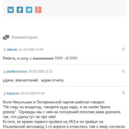
Комментарии:
0
Valentin
, 01.03.2008 13:49
Ребята, я хочу с вамиииииии !!!!!!! :-0 !!!!!!!
0
pavlikmorozov
, 05.03.2008 21:51
удачи, впечатлений . ждем отчета
0
Kapasev
, 06.03.2008 07:09
Коля Никульшин в Полярнинской партии работая говорил:
"Не сяду на вездеход, говорите куда надо, я на своём Урале
довезу". Однажды мы с ним на лопнувшей пополам раме доехали,
так, что удача тут не при чём!
Кстати, во время первого пробега на УАЗ-е он прибыл на
Ульяновский автозавод 1-го апреля и отнеслись там к нему согласно