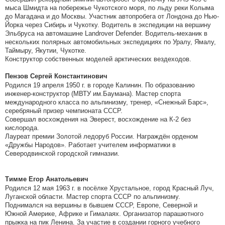
мыса Шмидта на побережье Чукотского моря, по льду реки Колыма
до Магадана и до Москвы. Участник автопробега от Лондона до Нью-
Йорка через Сибирь и Чукотку. Водитель в экспедиции на вершину
Эльбруса на автомашине Landrover Defender. Водитель-механик в
нескольких полярных автомобильных экспедициях по Уралу, Ямалу,
Таймыру, Якутии, Чукотке.
Конструктор собственных моделей арктических вездеходов.
Пензов Сергей Константинович
Родился 19 апреля 1950 г. в городе Калинин. По образованию
инженер-конструктор (МВТУ им.Баумана). Мастер спорта
международного класса по альпинизму, тренер, «Снежный Барс»,
серебряный призер чемпионата СССР.
Совершал восхождения на Эверест, восхождение на К-2 без
кислорода.
Лауреат премии Золотой ледоруб России. Награждён орденом
«Дружбы Народов». Работает учителем информатики в
Северодвинской городской гимназии.
Тимме Егор Анатольевич
Родился 12 мая 1963 г. в посёлке Хрустальное, город Красный Луч,
Луганской области. Мастер спорта СССР по альпинизму.
Поднимался на вершины в бывшем СССР, Европе, Северной и
Южной Америке, Африке и Гималаях. Организатор парашютного
прыжка на пик Ленина. За участие в создании горного учебного