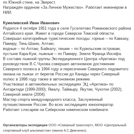
по Южной стене, на Эверест.
Награждён орденом «За Личное Мужество». Работает инженером в
НИИ.
Кужеливский Иван Иванович
Родился 4 октября 1951 года в селе Гуселетово Романовского района
Алтайского края. Живет в городе Северске Томской области.
Совершал категорийные туристические походы: горные – по Кавказу,
Памиру, Тянь-Шаню, Алтаю;
водные – по Алтаю, Байкалу; пешие – по Курильским островам,
пустыне Кара-Кум; лыжные – по Памиру, Земле Франца Иосифа.
В составе лыжной группы Экспедиционного Центра «Арктика» под
руководством В.С.Чукова совершил автономное достижение
Северного полюса в 1994 году и пересечение Северного ледовитого
океана на лыжах от берегов России до Канады через Северный
полюс в 1998 году также в автономном режиме.
Участвовал в автомобильных экспедициях ЭЦ «Арктика» по
Антарктиде (1999-2000); Ямалу, Таймыру, Якутии, Чукотке (2002);
Северной земле (2004).
Мастер спорта международного класса, Заслуженный
путешественник России. Во всех экспедициях кинооператор.
Работает слесарем на Сибирском химическом комбинате.
Организаторы экспедиции
ООО «Северный транспорт», МОО «Центральный
спортивный клуб альпинистов» (имени А.С.Демченко).