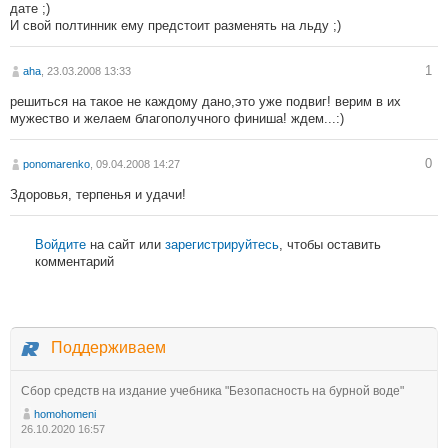
дате ;)
И свой полтинник ему предстоит разменять на льду ;)
1
aha
, 23.03.2008 13:33
решиться на такое не каждому дано,это уже подвиг! верим в их
мужество и желаем благополучного финиша! ждем...:)
0
ponomarenko
, 09.04.2008 14:27
Здоровья, терпенья и удачи!
Войдите
на сайт или
зарегистрируйтесь
, чтобы оставить
комментарий
Поддерживаем
Сбор средств на издание учебника "Безопасность на бурной воде"
homohomeni
26.10.2020 16:57