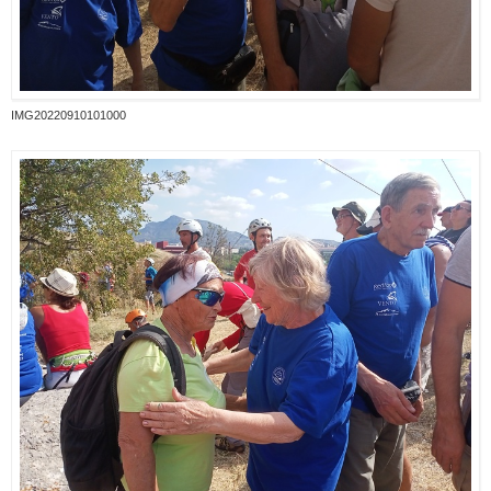
IMG20220910101000