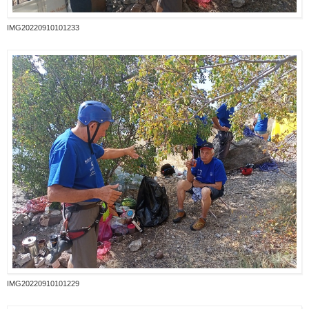
IMG20220910101233
IMG20220910101229