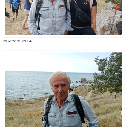
IMG20220910093947