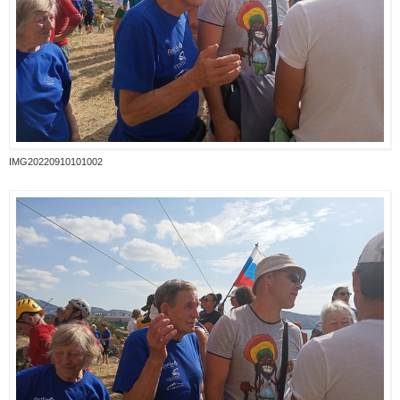
IMG20220910101002