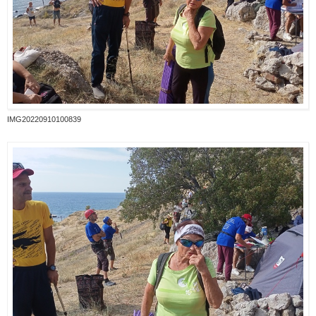
IMG20220910100839