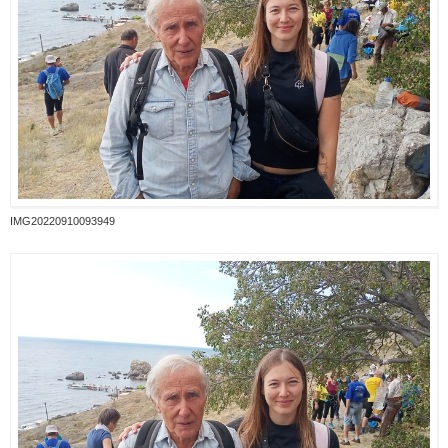
IMG20220910093949