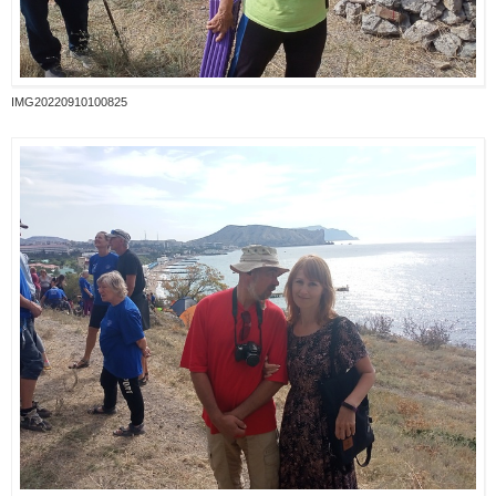
IMG20220910100825