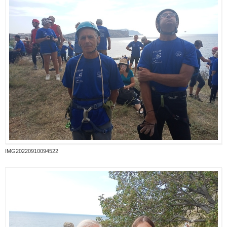
IMG20220910094522