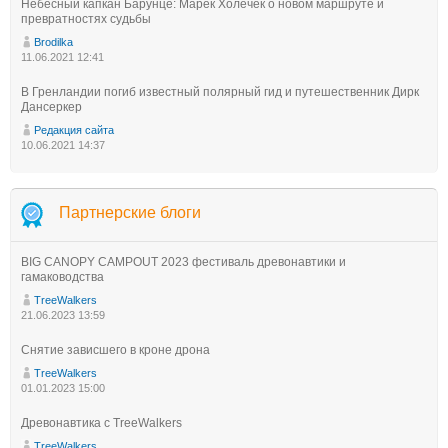
Небесный капкан Барунце: Марек Холечек о новом маршруте и
превратностях судьбы
Brodilka
11.06.2021 12:41
В Гренландии погиб известный полярный гид и путешественник Дирк
Дансеркер
Редакция сайта
10.06.2021 14:37
Партнерские блоги
BIG CANOPY CAMPOUT 2023 фестиваль древонавтики и
гамаководства
TreeWalkers
21.06.2023 13:59
Снятие зависшего в кроне дрона
TreeWalkers
01.01.2023 15:00
Древонавтика с TreeWalkers
TreeWalkers