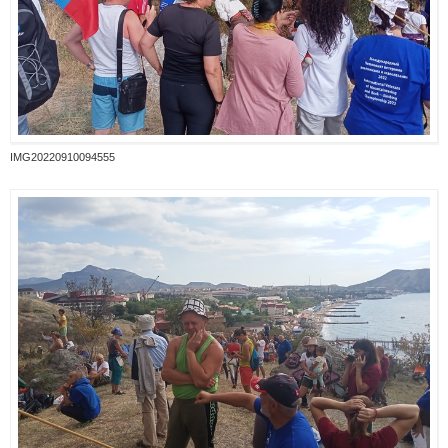
IMG20220910094555