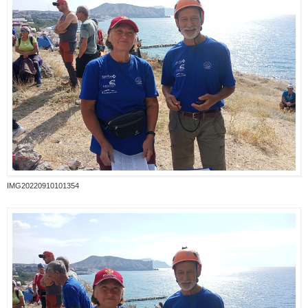
IMG20220910101354