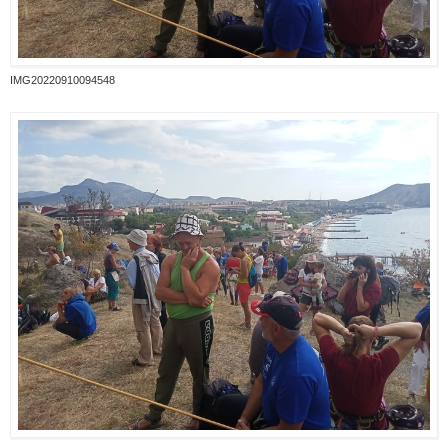
IMG20220910094548