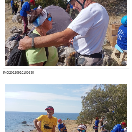
IMG20220910100930