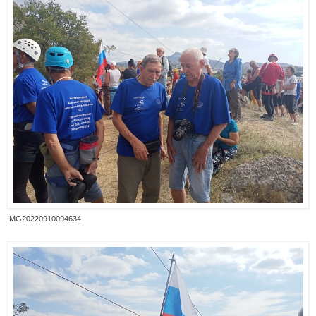
IMG20220910094634