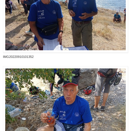
IMG20220910101352