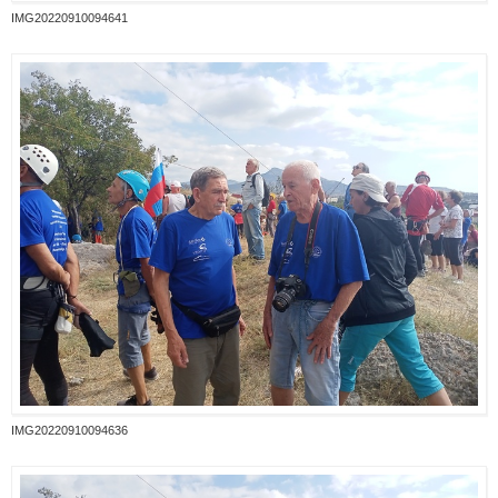
IMG20220910094641
IMG20220910094636