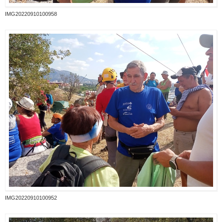
IMG20220910100958
IMG20220910100952