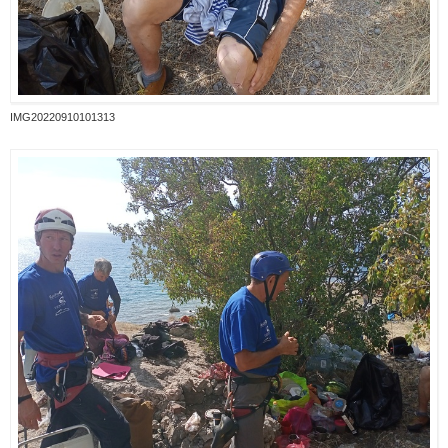
IMG20220910101313