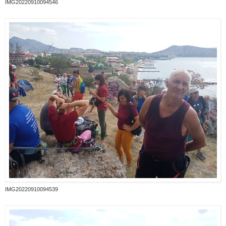
IMG20220910094546
IMG20220910094539