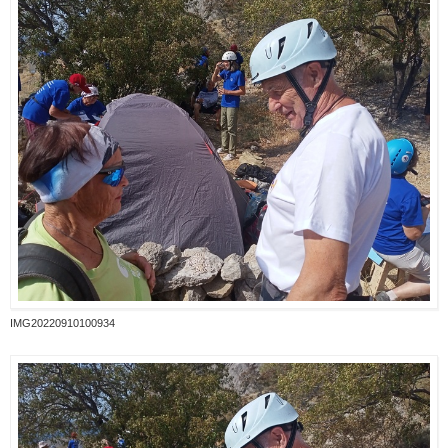
IMG20220910100934