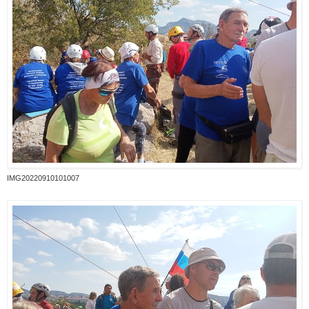
IMG20220910101007