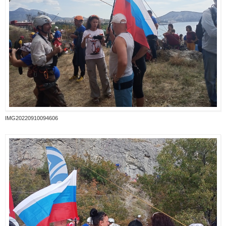
IMG20220910094606