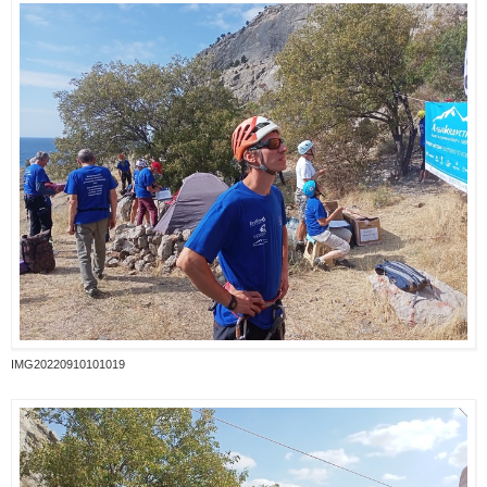
IMG20220910101019