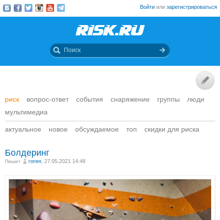
Войти
или
зарегистрироваться
риск
вопрос-ответ
события
снаряжение
группы
люди
мультимедиа
актуальное
новое
обсуждаемое
топ
скидки для риска
Болдеринг
гоген
, 27.05.2021 14:48
Пишет