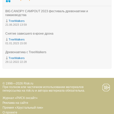
BIG CANOPY CAMPOUT 2023 фестиваль древонавтики и
гамаководства
TreeWalkers
21.06.2023 13:59
Снятие зависшего в кроне дрона
TreeWalkers
01.01.2023 15:00
Древонавтика с TreeWalkers
TreeWalkers
29.12.2022 22:28
© 1996—2026 Risk.ru
При полном или частичном использовании материалов
гиперссылка на risk.ru и автора материала обязательна.
Журнал «РИСК онсайт»
Реклама на сайте
Премия «Хрустальный пик»
О проекте