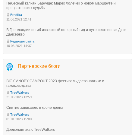
Небесный капкан Барунце: Марек Холечек о новом маршруте и
превратностях судьбы
Brodilka
11.06.2021 12:41
В Гренландии погиб известный полярный гид и путешественник Дирк
Дансеркер
Редакция сайта
10.06.2021 14:37
Партнерские блоги
BIG CANOPY CAMPOUT 2023 фестиваль древонавтики и
гамаководства
TreeWalkers
21.06.2023 13:59
Снятие зависшего в кроне дрона
TreeWalkers
01.01.2023 15:00
Древонавтика с TreeWalkers