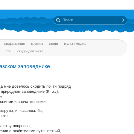
снаряжение
группы
люди
мультимедиа
е
топ
скидки для риска
азском заповеднике.
да мне довелось сходить почти подряд
 природном заповеднике (КГБЗ),
м.
ениями и впечатлениями.
шруты, и, казалось бы,
нете,
.
честву вопросов,
щении с любителями путешествий,