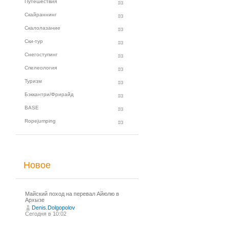
Путешествия
Скайраннинг
Скалолазание
Ски-тур
Снегоступинг
Спелеология
Туризм
Бэккантри/Фрирайд
BASE
Ropejumping
Новое
Майский поход на перевал Айюлю в
Архызе
Denis.Dolgopolov
Сегодня в 10:02