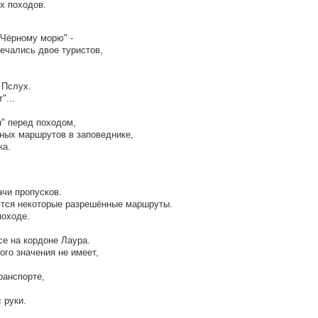
х походов.
 Чёрному морю" -
ечались двое туристов,
 Пслух.
"...
я" перед походом,
тных маршрутов в заповеднике,
ка.
ачи пропусков.
ются некоторые разрешённые маршруты.
походе.
е на кордоне Лаура.
ого значения не имеет,
ранспорте,
 руки.