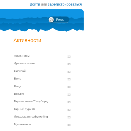
Войти
или
зарегистрироваться
Активности
Альпинизм
Древолазание
Слэклайн
Вело
Вода
Воздух
Горные лыжи/Сноуборд
Горный туризм
Ледолазание/drytoolling
Мультигонки