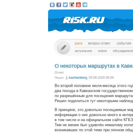
риск
вопрос-ответ
события
актуальное
новое
обсуждаемо
О некоторых маршрутах в Кавк
Отчет
kashtanberg
, 09.08.2020 06:09
Пишет
Во второй половине июля-месяца этого го
два похода в Кавказском государственном
по разрешённым для посещения маршрута
Решил поделиться тут некоторыми наблюд
В принципе, это довольно посещаемые мар
информации о них довольно много в интер
в том числе и на официальном сайте КГБЗ
Тем не менее был удивлён немалому коли
возникавших по этой теме при личном об