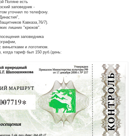
ой Поляне есть
зский заповедник -
отом уточнил по телефону.
Династия",
Защитников Кавказа,76/7).
яких лишних "крюков".
 посещения заповедника
пографии,
 виньетками и логотипом.
, когда тариф был 150 руб./день: