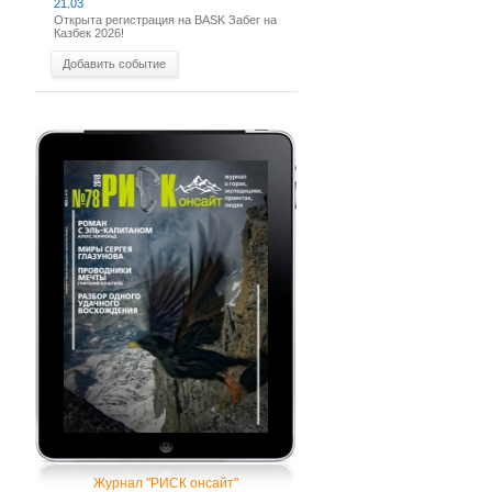
21.03
Открыта регистрация на BASK Забег на
Казбек 2026!
Добавить событие
Журнал "РИСК онсайт"