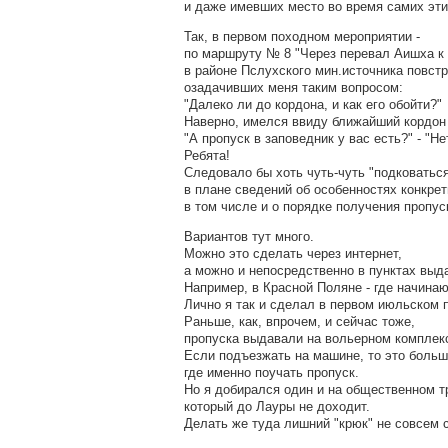
и даже имевших место во время самих эти
Так, в первом походном мероприятии -
по маршруту № 8 "Через перевал Аишха к
в районе Пслухского мин.источника повстр
озадачивших меня таким вопросом:
"Далеко ли до кордона, и как его обойти?"
Наверно, имелся ввиду ближайший кордон
"А пропуск в заповедник у вас есть?" - "Нет
Ребята!
Следовало бы хоть чуть-чуть "подковатьс
в плане сведений об особенностях конкре
в том числе и о порядке получения пропус
Вариантов тут много.
Можно это сделать через интернет,
а можно и непосредственно в пунктах выд
Например, в Красной Поляне - где начина
Лично я так и сделал в первом июльском 
Раньше, как, впрочем, и сейчас тоже,
пропуска выдавали на вольерном комплекс
Если подъезжать на машине, то это больш
где именно поучать пропуск.
Но я добирался один и на общественном т
который до Лауры не доходит.
Делать же туда лишний "крюк" не совсем с