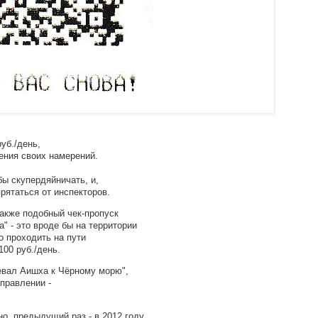
уб./день,
ения своих намерений.
бы скупердяйничать, и,
рятаться от инспекторов.
также подобный чек-пропуск
" - это вроде бы на территории
о проходить на пути
100 руб./день.
евал Аишха к Чёрному морю",
правлении -
о, предыдущий раз - в 2012 году.