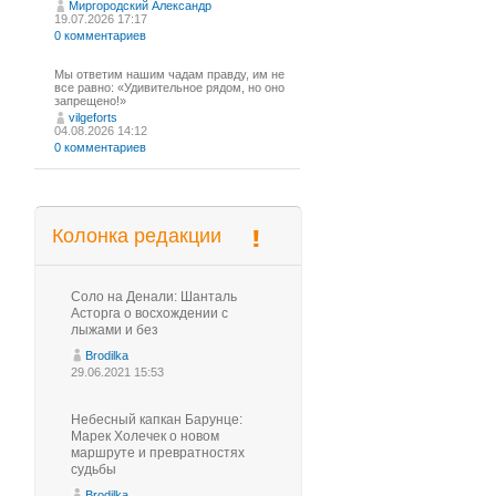
Миргородский Александр
19.07.2026 17:17
0 комментариев
Мы ответим нашим чадам правду, им не
все равно: «Удивительное рядом, но оно
запрещено!»
vilgeforts
04.08.2026 14:12
0 комментариев
Колонка редакции
Соло на Денали: Шанталь
Асторга о восхождении с
лыжами и без
Brodilka
29.06.2021 15:53
Небесный капкан Барунце:
Марек Холечек о новом
маршруте и превратностях
судьбы
Brodilka