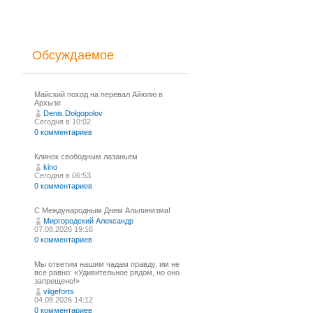
Обсуждаемое
Майский поход на перевал Айюлю в
Архызе
Denis.Dolgopolov
Сегодня в 10:02
0 комментариев
Клинок свободным лазаньем
kino
Сегодня в 06:53
0 комментариев
С Международным Днем Альпинизма!⁠
Миргородский Александр
07.08.2026 19:16
0 комментариев
Мы ответим нашим чадам правду, им не
все равно: «Удивительное рядом, но оно
запрещено!»
vilgeforts
04.08.2026 14:12
0 комментариев