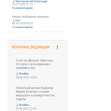
Миргородский Александр
19.07.2026 17:17
0 комментариев
Клинок свободным лазаньем
kino
08.08.2026 06:53
0 комментариев
Колонка редакции
Соло на Денали: Шанталь
Асторга о восхождении с
лыжами и без
Brodilka
29.06.2021 15:53
Небесный капкан Барунце:
Марек Холечек о новом
маршруте и превратностях
судьбы
Brodilka
11.06.2021 12:41