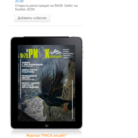
21.03
Открыта регистрация на BASK Забег на
Казбек 2026!
Добавить событие
Журнал "РИСК онсайт"