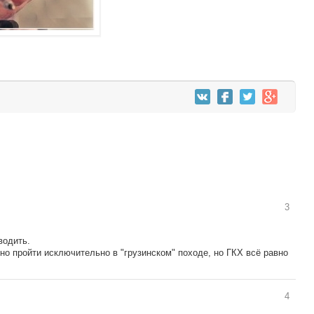
3
водить.
о пройти исключительно в "грузинском" походе, но ГКХ всё равно
4