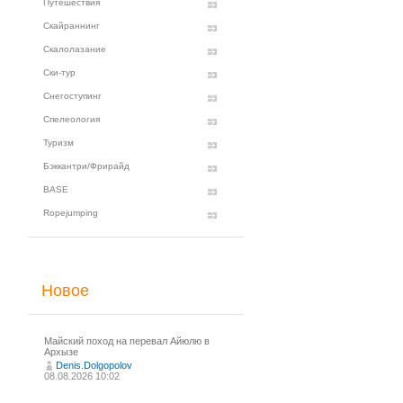
Путешествия
Скайраннинг
Скалолазание
Ски-тур
Снегоступинг
Спелеология
Туризм
Бэккантри/Фрирайд
BASE
Ropejumping
Новое
Майский поход на перевал Айюлю в
Архызе
Denis.Dolgopolov
08.08.2026 10:02