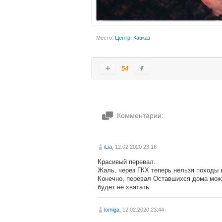
Место:
Центр. Кавказ
54
Комментарии:
iLia
, 12.02.2020 23:16
Красивый перевал.
Жаль, через ГКХ теперь нельзя походы 
Конечно, перевал Оставшихся дома можн
будет не хватать.
lomiga
, 12.02.2020 23:44