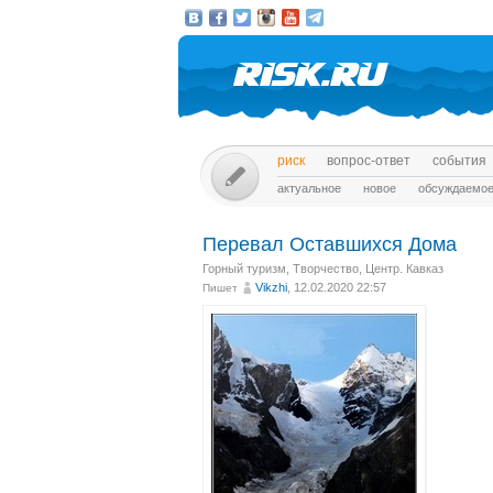
риск
вопрос-ответ
события
актуальное
новое
обсуждаемо
Перевал Оставшихся Дома
Горный туризм
,
Творчество
,
Центр. Кавказ
Vikzhi
, 12.02.2020 22:57
Пишет