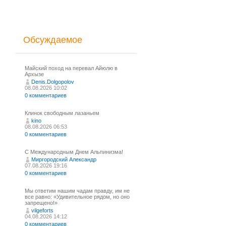
Обсуждаемое
Майский поход на перевал Айюлю в
Архызе
Denis.Dolgopolov
08.08.2026 10:02
0 комментариев
Клинок свободным лазаньем
kino
08.08.2026 06:53
0 комментариев
С Международным Днем Альпинизма!⁠
Миргородский Александр
07.08.2026 19:16
0 комментариев
Мы ответим нашим чадам правду, им не
все равно: «Удивительное рядом, но оно
запрещено!»
vilgeforts
04.08.2026 14:12
0 комментариев