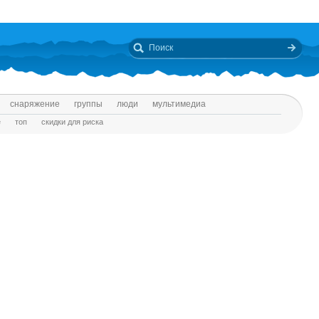
снаряжение
группы
люди
мультимедиа
е
топ
скидки для риска