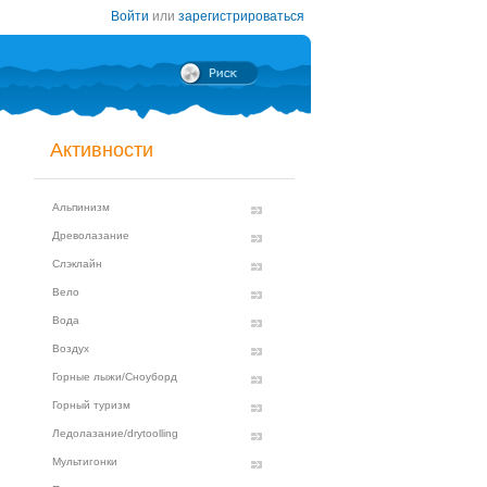
Войти
или
зарегистрироваться
Активности
Альпинизм
Древолазание
Слэклайн
Вело
Вода
Воздух
Горные лыжи/Сноуборд
Горный туризм
Ледолазание/drytoolling
Мультигонки