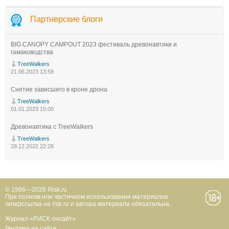
Партнерские блоги
BIG CANOPY CAMPOUT 2023 фестиваль древонавтики и
гамаководства
TreeWalkers
21.06.2023 13:59
Снятие зависшего в кроне дрона
TreeWalkers
01.01.2023 15:00
Древонавтика с TreeWalkers
TreeWalkers
29.12.2022 22:28
© 1996—2026 Risk.ru
При полном или частичном использовании материалов
гиперссылка на risk.ru и автора материала обязательна.
Журнал «РИСК онсайт»
Реклама на сайте