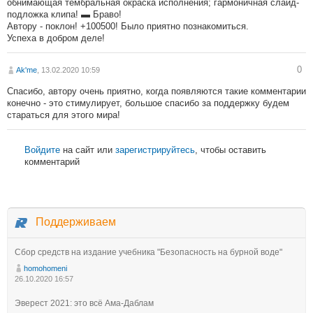
обнимающая тембральная окраска исполнения; гармоничная слайд-
подложка клипа! ▬ Браво!
Автору - поклон! +100500! Было приятно познакомиться.
Успеха в добром деле!
0
Ak'me
, 13.02.2020 10:59
Спасибо, автору очень приятно, когда появляются такие комментарии
конечно - это стимулирует, большое спасибо за поддержку будем
стараться для этого мира!
Войдите
на сайт или
зарегистрируйтесь
, чтобы оставить
комментарий
Поддерживаем
Сбор средств на издание учебника "Безопасность на бурной воде"
homohomeni
26.10.2020 16:57
Эверест 2021: это всё Ама-Даблам