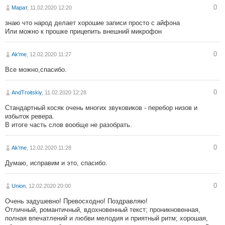
0
Марат
, 11.02.2020 12:20
знаю что народ делает хорошие записи просто с айфона
Или можно к прошке прицепить внешний микрофон
0
Ak'me
, 12.02.2020 11:27
Все можно,спасибо.
0
AndTroitskiy
, 11.02.2020 12:28
Стандартный косяк очень многих звуковиков - перебор низов и
избыток ревера.
В итоге часть слов вообще не разобрать.
0
Ak'me
, 12.02.2020 11:28
Думаю, исправим и это, спасибо.
0
Union
, 12.02.2020 20:00
Очень задушевно! Превосходно! Поздравляю!
Отличный, романтичный, вдохновенный текст; проникновенная,
полная впечатлений и любви мелодия и приятный ритм; хорошая,