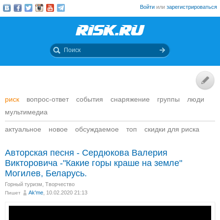
Войти
или
зарегистрироваться
риск
вопрос-ответ
события
снаряжение
группы
люди
мультимедиа
актуальное
новое
обсуждаемое
топ
скидки для риска
Авторская песня - Сердюкова Валерия
Викторовича -"Какие горы краше на земле"
Могилев, Беларусь.
Горный туризм
,
Творчество
Ak'me
, 10.02.2020 21:13
Пишет