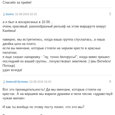
Спасибо за приём!
3
bunnn
, 02.08.2019 16:10
а я был в воскресенье в 10.00...
очень красивый, разнообразный рельеф на этом маршруте вокруг
Казбека!
наверно, мы встретились, когда ваша группа спускалась, а наша
двойка шла на плато,
если вы минчане, которые стояли на черном кресте в красных
палатках,
я еще сказал напарнику - "ну, точно белорусы!", когда мимо прошел
последний из вашей группы...почувствовал земляков :) (мы Витебск/
Полоцк)
удач всегда!
4
Алексей Бутенко
, 02.08.2019 16:43
Вот это проницательность! Да мы минчане, которые стояли на
крестах. А на вершине мы жарили драники и пели песню «здравствуй
чужая милая»
И как ты вообще по этому посту понял, что это мы?