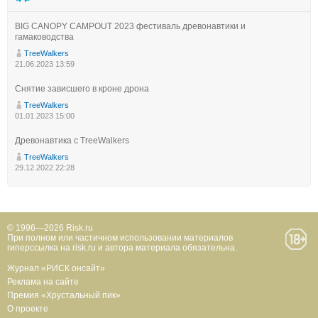
BIG CANOPY CAMPOUT 2023 фестиваль древонавтики и
гамаководства
TreeWalkers
21.06.2023 13:59
Снятие зависшего в кроне дрона
TreeWalkers
01.01.2023 15:00
Древонавтика с TreeWalkers
TreeWalkers
29.12.2022 22:28
© 1996—2026 Risk.ru
При полном или частичном использовании материалов
гиперссылка на risk.ru и автора материала обязательна.
Журнал «РИСК онсайт»
Реклама на сайте
Премия «Хрустальный пик»
О проекте