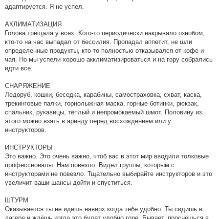
адаптируется. Я не успел.
АКЛИМАТИЗАЦИЯ
Голова трещала у всех. Кого-то периодически накрывало ознобом,
кто-то на час выпадал от бессилия. Пропадал аппетит, не шли
определенные продукты, кто-то полностью отказывался от кофе и
чая. Но мы успели хорошо акклиматизироваться и на гору собрались
идти все.
СНАРЯЖЕНИЕ
Ледоруб, кошки, беседка, карабины, самостраховка, схват, каска,
трекинговые палки, горнолыжная маска, горные ботинки, рюкзак,
спальник, рукавицы, тёплый и непромокаемый шмот. Половину из
этого можно взять в аренду перед восхождением или у
инструкторов.
ИНСТРУКТОРЫ
Это важно. Это очень важно, чтоб вас в этот мир вводили толковые
профессионалы. Нам повезло. Видел группы, которым с
инструкторами не повезло. Тщательно выбирайте инструкторов и это
увеличит ваши шансы дойти и спуститься.
ШТУРМ
Оказывается ты не идёшь наверх когда тебе удобно. Ты сидишь в
лагере и ждёшь когда это будет удобно горе. Бывает, проснёшься в