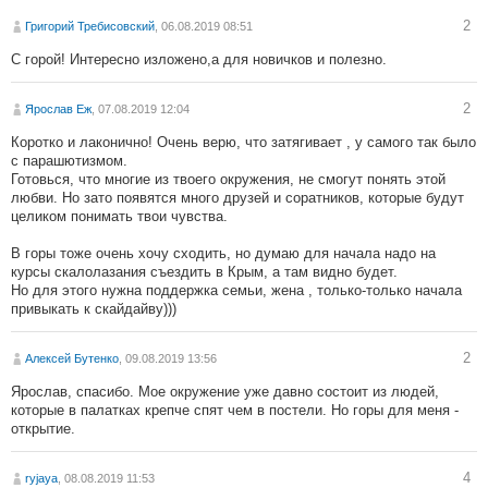
2
Григорий Требисовский
, 06.08.2019 08:51
С горой! Интересно изложено,а для новичков и полезно.
2
Ярослав Еж
, 07.08.2019 12:04
Коротко и лаконично! Очень верю, что затягивает , у самого так было
с парашютизмом.
Готовься, что многие из твоего окружения, не смогут понять этой
любви. Но зато появятся много друзей и соратников, которые будут
целиком понимать твои чувства.
В горы тоже очень хочу сходить, но думаю для начала надо на
курсы скалолазания съездить в Крым, а там видно будет.
Но для этого нужна поддержка семьи, жена , только-только начала
привыкать к скайдайву)))
2
Алексей Бутенко
, 09.08.2019 13:56
Ярослав, спасибо. Мое окружение уже давно состоит из людей,
которые в палатках крепче спят чем в постели. Но горы для меня -
открытие.
4
ryjaya
, 08.08.2019 11:53