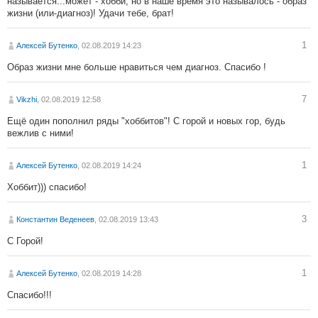
называется...может - хобби, но в наше время это называлось - образ
жизни (или-диагноз)! Удачи тебе, брат!
1
Алексей Бутенко
, 02.08.2019 14:23
Образ жизни мне больше нравиться чем диагноз. Спасибо !
7
Vikzhi
, 02.08.2019 12:58
Ещё один пополнил ряды "хоббитов"! С горой и новых гор, будь
вежлив с ними!
1
Алексей Бутенко
, 02.08.2019 14:24
Хоббит))) спасибо!
3
Константин Веденеев
, 02.08.2019 13:43
С Горой!
1
Алексей Бутенко
, 02.08.2019 14:28
Спасибо!!!