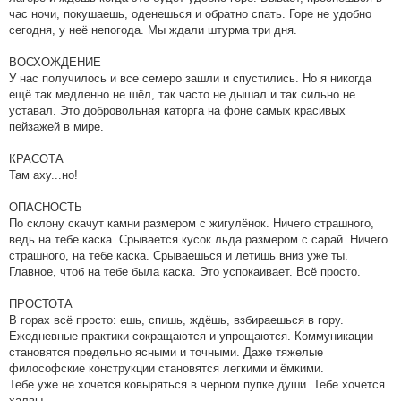
час ночи, покушаешь, оденешься и обратно спать. Горе не удобно
сегодня, у неё непогода. Мы ждали штурма три дня.
ВОСХОЖДЕНИЕ
У нас получилось и все семеро зашли и спустились. Но я никогда
ещё так медленно не шёл, так часто не дышал и так сильно не
уставал. Это добровольная каторга на фоне самых красивых
пейзажей в мире.
КРАСОТА
Там аху...но!
ОПАСНОСТЬ
По склону скачут камни размером с жигулёнок. Ничего страшного,
ведь на тебе каска. Срывается кусок льда размером с сарай. Ничего
страшного, на тебе каска. Срываешься и летишь вниз уже ты.
Главное, чтоб на тебе была каска. Это успокаивает. Всё просто.
ПРОСТОТА
В горах всё просто: ешь, спишь, ждёшь, взбираешься в гору.
Ежедневные практики сокращаются и упрощаются. Коммуникации
становятся предельно ясными и точными. Даже тяжелые
философские конструкции становятся легкими и ёмкими.
Тебе уже не хочется ковыряться в черном пупке души. Тебе хочется
халвы.