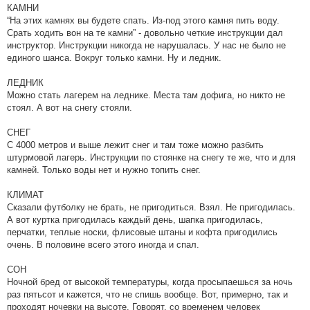
КАМНИ
“На этих камнях вы будете спать. Из-под этого камня пить воду.
Срать ходить вон на те камни” - довольно четкие инструкции дал
инструктор. Инструкции никогда не нарушалась. У нас не было не
единого шанса. Вокруг только камни. Ну и ледник.
ЛЕДНИК
Можно стать лагерем на леднике. Места там дофига, но никто не
стоял. А вот на снегу стояли.
СНЕГ
С 4000 метров и выше лежит снег и там тоже можно разбить
штурмовой лагерь. Инструкции по стоянке на снегу те же, что и для
камней. Только воды нет и нужно топить снег.
КЛИМАТ
Сказали футболку не брать, не пригодиться. Взял. Не пригодилась.
А вот куртка пригодилась каждый день, шапка пригодилась,
перчатки, теплые носки, флисовые штаны и кофта пригодились
очень. В половине всего этого иногда и спал.
СОН
Ночной бред от высокой температуры, когда просыпаешься за ночь
раз пятьсот и кажется, что не спишь вообще. Вот, примерно, так и
проходят ночевки на высоте. Говорят, со временем человек