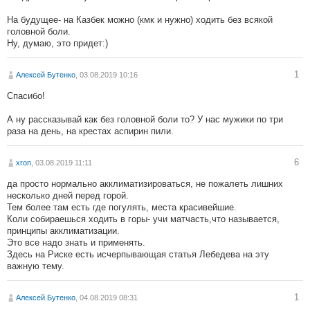
На будущее- на Казбек можно (кмк и нужно) ходить без всякой
головной боли.
Ну, думаю, это придет:)
1
Алексей Бутенко
, 03.08.2019 10:16
Спасибо!
А ну рассказывай как без головной боли то? У нас мужики по три
раза на день, на крестах аспирин пили.
6
xron
, 03.08.2019 11:11
да просто нормально акклиматизироваться, не пожалеть лишних
несколько дней перед горой.
Тем более там есть где погулять, места красивейшие.
Коли собираешься ходить в горы- учи матчасть,что называется,
принципы акклиматизации.
Это все надо знать и применять.
Здесь на Риске есть исчерпывающая статья Лебедева на эту
важную тему.
1
Алексей Бутенко
, 04.08.2019 08:31