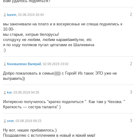
Вам удалось подняться?
2
bunnn
, 02.08.2019 20:44
мы заночевали на плато и в воскресенье не спеша поднялись к
10.00-
мы старые, хитрые белорусы!
солодуху не любим, любим карамбамбулю, etc
я по ходу поляков пугал цитатами из Шалкевича
:)
2
Коноваленко Валерий
, 02.08.2019 23:02
Добро пожаловать в семью))))) с Горой! Из таких ЭТО уже не
вытравить))
3
kor
, 03.08.2019 04:35
Интересно получилось "кратко поделиться ". Как там у Чехова: "
Краткость — сестра таланта" )
3
xron
, 03.08.2019 09:23
Ну вот, наших прибавилось:)
Поздравляю с вступлением в новый и яркий мир!