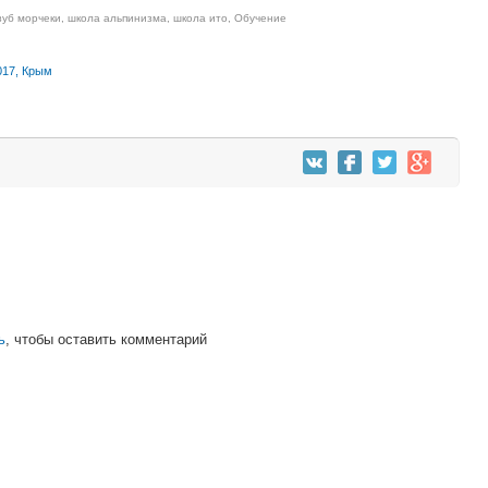
зуб морчеки
,
школа альпинизма
,
школа ито
,
Обучение
017, Крым
ь
, чтобы оставить комментарий