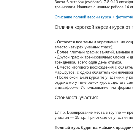
Заезд 6 октября (суббота). 7-8-9-10 октяб
тренировки. Начиная с ночных рейсов 14 о
Описание полной версии курса + фотоотч
Отличия короткой версии курса от 
- Остаются все темы и упражнения, но со
вместо четырёх учебных трасс).
- Более плотный график занятий, меньше 
- Другой график тренировочных блоков и 
трёхдневка, всего один день отдыха.
- Вместо итогового восхождения с обязат
маршрутов, с одной обязательной ночёвкой
- После окончания курса те участники, у 
отдыха могут вне рамок курса сделать са
в платформе. Использование платформы н
Стоимость участия:
17 т.р. Бронирование места в группе — пр
участия — 15 т.р. При отказе от участия п
Полный курс будет на майских праздник