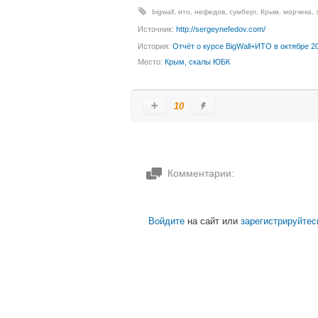
bigwall
,
ито
,
нефедов
,
сумберг
,
Крым
,
морчека
,
Источник:
http://sergeynefedov.com/
История:
Отчёт о курсе BigWall+ИТО в октябре 2
Место:
Крым, скалы ЮБК
10
Комментарии:
Войдите
на сайт или
зарегистрируйтес