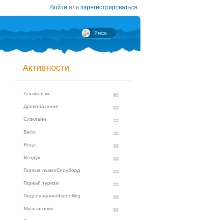
Войти
или
зарегистрироваться
Активности
Альпинизм
Древолазание
Слэклайн
Вело
Вода
Воздух
Горные лыжи/Сноуборд
Горный туризм
Ледолазание/drytoolling
Мультигонки