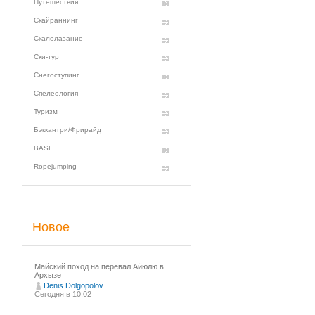
Путешествия
Скайраннинг
Скалолазание
Ски-тур
Снегоступинг
Спелеология
Туризм
Бэккантри/Фрирайд
BASE
Ropejumping
Новое
Майский поход на перевал Айюлю в
Архызе
Denis.Dolgopolov
Сегодня в 10:02