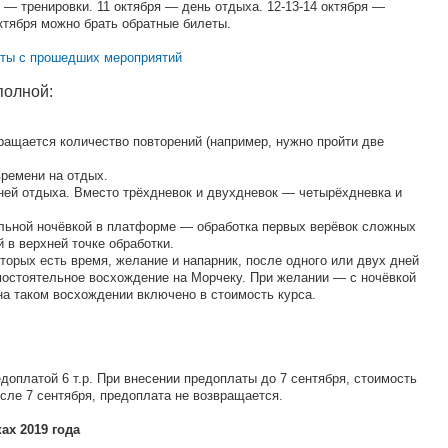
ря — тренировки. 11 октября — день отдыха. 12-13-14 октября —
ктября можно брать обратные билеты.
ёты с прошедших мероприятий
полной:
кращается количество повторений (например, нужно пройти две
времени на отдых.
дней отдыха. Вместо трёхдневок и двухдневок — четырёхдневка и
ельной ночёвкой в платформе — обработка первых верёвок сложных
 в верхней точке обработки.
которых есть время, желание и напарник, после одного или двух дней
мостоятельное восхождение на Морчеку. При желании — с ночёвкой
а таком восхождении включено в стоимость курса.
едоплатой 6 т.р. При внесении предоплаты до 7 сентября, стоимость
осле 7 сентября, предоплата не возвращается.
ах 2019 года