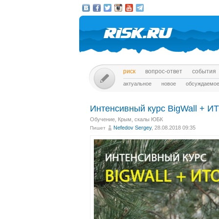
риск
вопрос-ответ
события
актуальное
новое
обсуждаемо
Интенсивный курс BigWall + ИТ
Обучение
,
Крым, скалы ЮБК
Nefedov Sergey
, 28.08.2018 09:35
Пишет