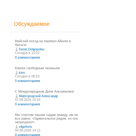
Обсуждаемое
Майский поход на перевал Айюлю в
Архызе
Denis.Dolgopolov
Сегодня в 10:02
0 комментариев
Клинок свободным лазаньем
kino
Сегодня в 06:53
0 комментариев
С Международным Днем Альпинизма!⁠
Миргородский Александр
07.08.2026 19:16
0 комментариев
Мы ответим нашим чадам правду, им не
все равно: «Удивительное рядом, но оно
запрещено!»
vilgeforts
04.08.2026 14:12
0 комментариев