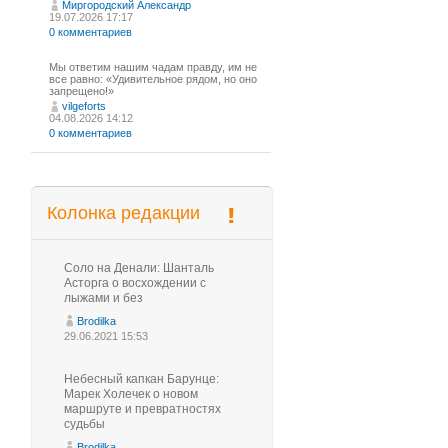
Миргородский Александр
19.07.2026 17:17
0 комментариев
Мы ответим нашим чадам правду, им не
все равно: «Удивительное рядом, но оно
запрещено!»
vilgeforts
04.08.2026 14:12
0 комментариев
Колонка редакции
Соло на Денали: Шанталь
Асторга о восхождении с
лыжами и без
Brodilka
29.06.2021 15:53
Небесный капкан Барунце:
Марек Холечек о новом
маршруте и превратностях
судьбы
Brodilka