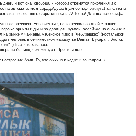
ь дней, и вот она, свобода, к которой стремятся поколения и о
сё на автомате, мозг/сердце/душа (нужное подчеркнуть) заполнены
 рюкзака - всего лишь формальность. А! Точно! Для полного кайфа
ного рассказа. Ненавистные, но за несколько дней ставшие
 первые арбузы и дыни за двадцать рублей, волейбол на обочине в
 на рынке у чайханы, узбекское пиво в "чебурашках" (ностальджи
адцать человек в семиместной маршрутке Damas, Бухара... Восток
ешит" :) Всё, что казалось
перь не больше, чем мишура. Просто и ясно..
троение Азии. То, что обычно в кадре и за кадром :)