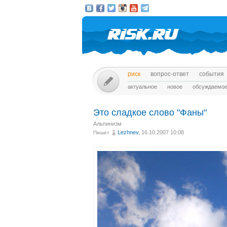
риск
вопрос-ответ
события
актуальное
новое
обсуждаемо
Это сладкое слово "Фаны"
Альпинизм
Lezhnev
, 16.10.2007 10:08
Пишет