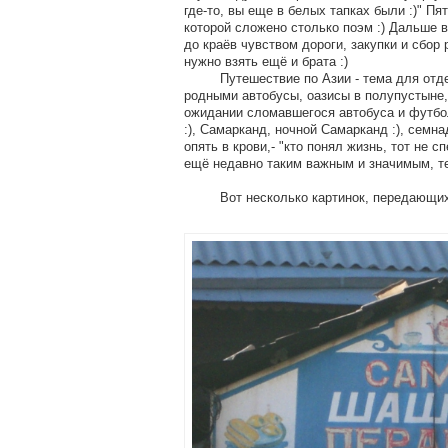
где-то, вы еще в белых тапках были :)" Пят
которой сложено столько поэм :) Дальше в
до краёв чувством дороги, закупки и сбор
нужно взять ещё и брата :)
Путешествие по Азии - тема для отдель
родными автобусы, оазисы в полупустыне,
ожидании сломавшегося автобуса и футбол
:), Самарканд, ночной Самарканд :), семн
опять в крови,- "кто понял жизнь, тот не сп
ещё недавно таким важным и значимым, те
Вот несколько картинок, передающих нас