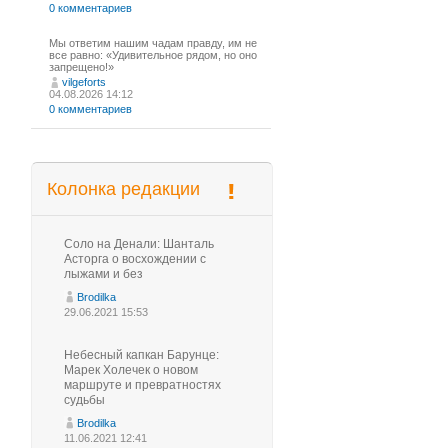
0 комментариев
Мы ответим нашим чадам правду, им не
все равно: «Удивительное рядом, но оно
запрещено!»
vilgeforts
04.08.2026 14:12
0 комментариев
Колонка редакции
Соло на Денали: Шанталь
Асторга о восхождении с
лыжами и без
Brodilka
29.06.2021 15:53
Небесный капкан Барунце:
Марек Холечек о новом
маршруте и превратностях
судьбы
Brodilka
11.06.2021 12:41