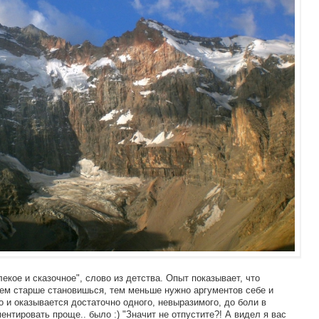
е и сказочное", слово из детства. Опыт показывает, что
 чем старше становишься, тем меньше нужно аргументов себе и
 и оказывается достаточно одного, невыразимого, до боли в
ентировать проще.. было :) "Значит не отпустите?! А видел я вас