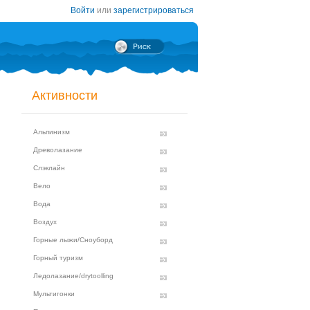
Войти
или
зарегистрироваться
Активности
Альпинизм
Древолазание
Слэклайн
Вело
Вода
Воздух
Горные лыжи/Сноуборд
Горный туризм
Ледолазание/drytoolling
Мультигонки