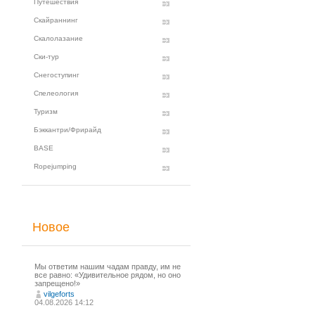
Путешествия
Скайраннинг
Скалолазание
Ски-тур
Снегоступинг
Спелеология
Туризм
Бэккантри/Фрирайд
BASE
Ropejumping
Новое
Мы ответим нашим чадам правду, им не
все равно: «Удивительное рядом, но оно
запрещено!»
vilgeforts
04.08.2026 14:12