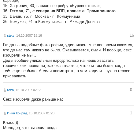
барьер»,
15. Хацкевич, 80, вариант по ребру «Буревестника»,
16. Гетман, 71, с севера на БПП, правее л. Трамплинного
33. Ванин, 75, п. Москва - п. Коммунизма
36. Божуков, 74, п.Коммунизма - п. Ахмади-Дониша
16
stets
, 14.10.2007 18:16
Глядя на подобные фотографии, удивляюсь: мне все время кажется,
что до нас там никого не было. Оказывавется, были. И вообще, секс
изобрели не мы...
Деды вообще уникальный народ: только начнешь хвастать
героическим прошлым, как оказывается, что они там были, когда
тебя еще не было. А если посмотреть, в чем ходили - нужно героев
присваивать.
0
rezo
, 15.10.2007 02:53
Секс изобрели даже раньше нас
1
Инна Конрад
, 15.10.2007 01:28
Класс:))
Молодец, что вывесил сюда.