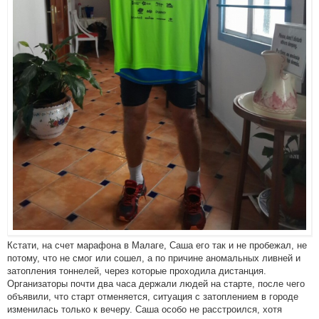
Кстати, на счет марафона в Малаге, Саша его так и не пробежал, не
потому, что не смог или сошел, а по причине аномальных ливней и
затопления тоннелей, через которые проходила дистанция.
Организаторы почти два часа держали людей на старте, после чего
объявили, что старт отменяется, ситуация с затоплением в городе
изменилась только к вечеру. Саша особо не расстроился, хотя