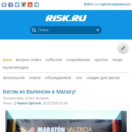
Войти
или
зарегистрироваться
риск
вопрос-ответ
события
снаряжение
группы
люди
мультимедиа
актуальное
новое
обсуждаемое
топ
скидки для риска
Бегом из Валенсии в Малагу!
Путешествия
,
Отчет
,
Испания
Кирилл Цветков
, 19.12.2016 21:50
Пишет