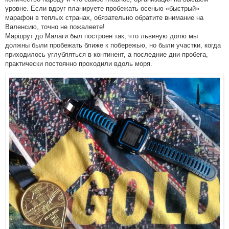
уровне. Если вдруг планируете пробежать осенью «быстрый»
марафон в теплых странах, обязательно обратите внимание на
Валенсию, точно не пожалеете!
Маршрут до Малаги был построен так, что львиную долю мы
должны были пробежать ближе к побережью, но были участки, когда
приходилось углубляться в континент, а последние дни пробега,
практически постоянно проходили вдоль моря.