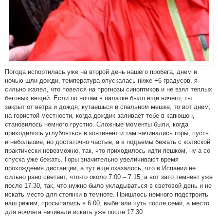
Погода испортилась уже на второй день нашего пробега, днем и
ночью шли дожди, температура опускалась ниже +6 градусов, я
сильно жалел, что повелся на прогнозы синоптиков и не взял теплых
беговых вещей. Если по ночам в палатке было еще ничего, ты
закрыт от ветра и дождя, кутаешься в спальном мешке, то вот днем,
на гористой местности, когда дождик заливает тебе в капюшон,
становилось немного грустно. Сложные моменты были, когда
приходилось углубляться в континент и там начинались горы, пусть
и небольшие, но достаточно частые, а в подъемы бежать с коляской
практически невозможно, так, что приходилось идти пешком, ну а со
спуска уже бежать. Горы значительно увеличивают время
прохождения дистанции, а тут еще оказалось, что в Испании не
сильно рано светает, что-то около 7.00 – 7.15, а вот зато темнеет уже
после 17.30, так, что нужно было укладываться в световой день и не
искать место для стоянки в темноте. Пришлось немного подстроить
наш режим, просыпались в 6.00, выбегали чуть после семи, а место
для ночлега начинали искать уже после 17.30.