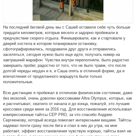
На последний беговой день мы с Сашей оставили себе чуть больше
тридцати километров, которые весело и задорно пробежали в
предчувствие скорого отдыха. Финишировали, как и стартовали у
дверей хостела в котором планировали остановку,
сфотографировались, поздравили друг друга и отправились
заселяться, сегодня нужно было еще идти, получать номер на
завтрашний марафон. Чувства внутри переполняли, было радостно
завершить пробег, радостно от того, что не было травм, что после
долгой череды неудач и я, и Саша опять в отличной форме, да и
впечатления от проделанного маршрута были только
положительные.
Всю дистанцию я пробежал в отличном физическом состоянии, даже
без мозолей, очень доволен кроссовками Altra Olympus, которых, как
и расччитывал, хватило от начала и до конца, пожалуй, это лучшие
кроссовки среди меня за 2016 год. Для восстановления использовал
компрессионные тайтсы СЕР PRO, за что спасибо Андрею
Сергеенкову, который всегда помогает интересными вещами. Тайтсы
надевал почти сразу после бега и спал в них до утра, на мне
работает, эффект восстановления чувствую хорошо, тайтсы взял не