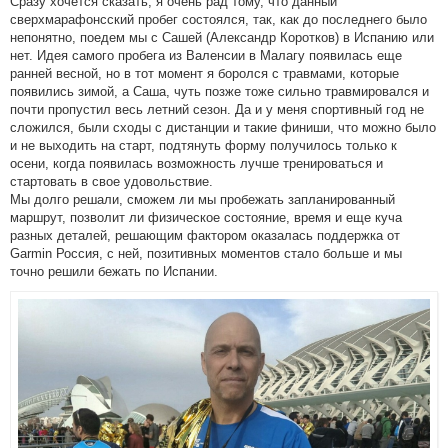
Сразу хочется сказать, я очень рад тому, что данный
сверхмарафонсский пробег состоялся, так, как до последнего было
непонятно, поедем мы с Сашей (Александр Коротков) в Испанию или
нет. Идея самого пробега из Валенсии в Малагу появилась еще
ранней весной, но в тот момент я боролся с травмами, которые
появились зимой, а Саша, чуть позже тоже сильно травмировался и
почти пропустил весь летний сезон. Да и у меня спортивный год не
сложился, были сходы с дистанции и такие финиши, что можно было
и не выходить на старт, подтянуть форму получилось только к
осени, когда появилась возможность лучше тренироваться и
стартовать в свое удовольствие.
Мы долго решали, сможем ли мы пробежать запланированный
маршрут, позволит ли физическое состояние, время и еще куча
разных деталей, решающим фактором оказалась поддержка от
Garmin Россия, с ней, позитивных моментов стало больше и мы
точно решили бежать по Испании.