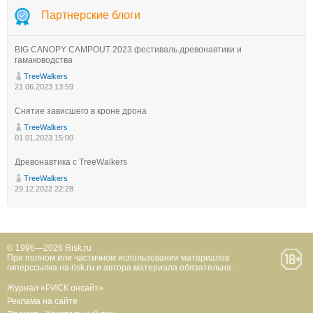
Партнерские блоги
BIG CANOPY CAMPOUT 2023 фестиваль древонавтики и
гамаководства
TreeWalkers
21.06.2023 13:59
Снятие зависшего в кроне дрона
TreeWalkers
01.01.2023 15:00
Древонавтика с TreeWalkers
TreeWalkers
29.12.2022 22:28
© 1996—2026 Risk.ru
При полном или частичном использовании материалов
гиперссылка на risk.ru и автора материала обязательна.
Журнал «РИСК онсайт»
Реклама на сайте