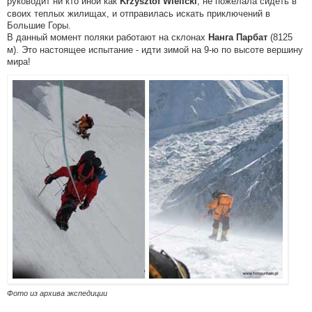
руководит ни кто иной как
, не пожелала сидеть в
Krzysztof Wielicki
своих теплых жилищах, и отправилась искать приключений в
Большие Горы.
В данный момент поляки работают на склонах
(8125
Нанга Парбат
м). Это настоящее испытание - идти зимой на 9-ю по высоте вершину
мира!
Фото из архива экспедиции