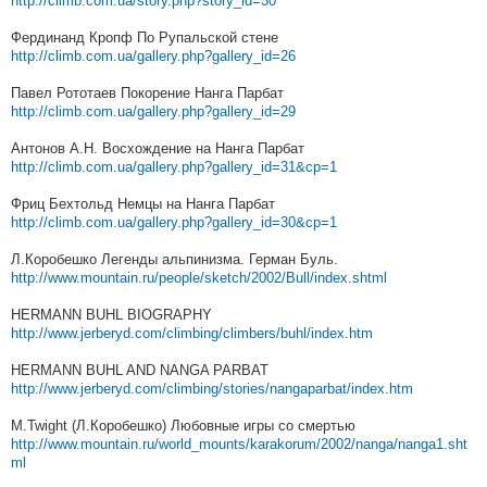
http://climb.com.ua/story.php?story_id=30
Фердинанд Кропф По Рупальской стене
http://climb.com.ua/gallery.php?gallery_id=26
Павел Рототаев Покорение Нанга Парбат
http://climb.com.ua/gallery.php?gallery_id=29
Антонов А.Н. Восхождение на Нанга Парбат
http://climb.com.ua/gallery.php?gallery_id=31&cp=1
Фриц Бехтольд Немцы на Нанга Парбат
http://climb.com.ua/gallery.php?gallery_id=30&cp=1
Л.Коробешко Легенды альпинизма. Герман Буль.
http://www.mountain.ru/people/sketch/2002/Bull/index.shtml
HERMANN BUHL BIOGRAPHY
http://www.jerberyd.com/climbing/climbers/buhl/index.htm
HERMANN BUHL AND NANGA PARBAT
http://www.jerberyd.com/climbing/stories/nangaparbat/index.htm
M.Twight (Л.Коробешко) Любовные игры со смертью
http://www.mountain.ru/world_mounts/karakorum/2002/nanga/nanga1.sht
ml