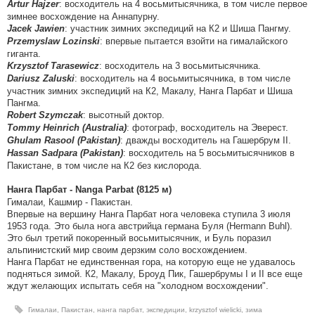
: восходитель на 4 восьмитысячника, в том числе первое
Artur Hajzer
зимнее восхождение на Аннапурну.
: участник зимних экспедиций на К2 и Шиша Пангму.
Jacek Jawien
: впервые пытается взойти на гималайского
Przemyslaw Lozinski
гиганта.
: восходитель на 3 восьмитысячника.
Krzysztof Tarasewicz
: восходитель на 4 восьмитысячника, в том числе
Dariusz Zaluski
участник зимних экспедиций на К2, Макалу, Нанга Парбат и Шиша
Пангма.
: высотный доктор.
Robert Szymczak
: фотограф, восходитель на Эверест.
Tommy Heinrich (Australia)
: дважды восходитель на Гашербрум II.
Ghulam Rasool (Pakistan)
: восходитель на 5 восьмитысячников в
Hassan Sadpara (Pakistan)
Пакистане, в том числе на К2 без кислорода.
Нанга Парбат - Nanga Parbat (8125 м)
Гималаи, Кашмир - Пакистан.
Впервые на вершину Нанга Парбат нога человека ступила 3 июля
1953 года. Это была нога австрийца германа Буля (Hermann Buhl).
Это был третий покоренный восьмитысячник, и Буль поразил
альпинистский мир своим дерзким соло восхождением.
Нанга Парбат не единственная гора, на которую еще не удавалось
подняться зимой. К2, Макалу, Броуд Пик, Гашербрумы I и II все еще
ждут желающих испытать себя на "холодном восхождении".
Гималаи
,
Пакистан
,
нанга парбат
,
экспедиции
,
krzysztof wielicki
,
зима