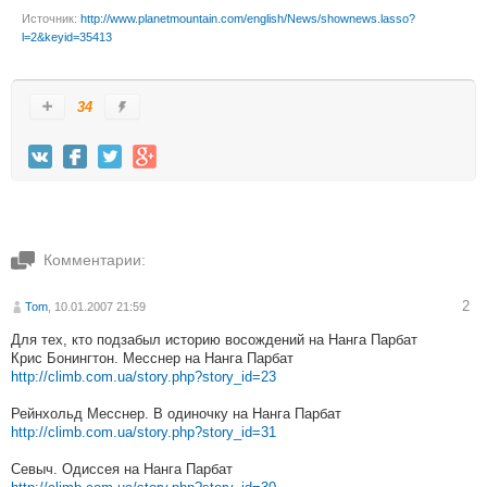
Источник:
http://www.planetmountain.com/english/News/shownews.lasso?
l=2&keyid=35413
34
Комментарии:
2
Tom
, 10.01.2007 21:59
Для тех, кто подзабыл историю восождений на Нанга Парбат
Крис Бонингтон. Месснер на Нанга Парбат
http://climb.com.ua/story.php?story_id=23
Рейнхольд Месснер. В одиночку на Нанга Парбат
http://climb.com.ua/story.php?story_id=31
Севыч. Одиссея на Нанга Парбат