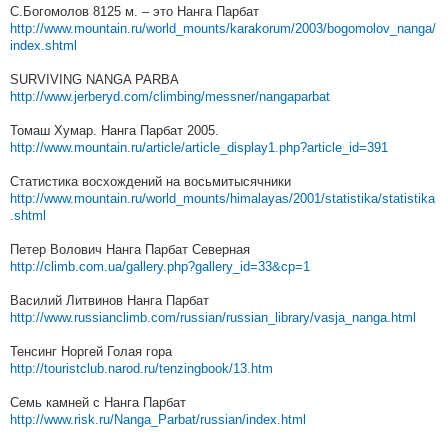
С.Богомолов 8125 м. – это Нанга Парбат
http://www.mountain.ru/world_mounts/karakorum/2003/bogomolov_nanga/
index.shtml
SURVIVING NANGA PARBA
http://www.jerberyd.com/climbing/messner/nangaparbat
Томаш Хумар. Нанга Парбат 2005.
http://www.mountain.ru/article/article_display1.php?article_id=391
Статистика восхождений на восьмитысячники
http://www.mountain.ru/world_mounts/himalayas/2001/statistika/statistika
.shtml
Петер Волович Нанга Парбат Северная
http://climb.com.ua/gallery.php?gallery_id=33&cp=1
Василий Литвинов Нанга Парбат
http://www.russianclimb.com/russian/russian_library/vasja_nanga.html
Тенсинг Норгей Голая гора
http://touristclub.narod.ru/tenzingbook/13.htm
Семь камней с Нанга Парбат
http://www.risk.ru/Nanga_Parbat/russian/index.html