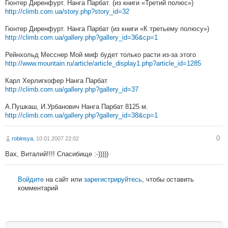
Гюнтер Диренфурт. Нанга Парбат. (из книги «Третий полюс»)
http://climb.com.ua/story.php?story_id=32
Гюнтер Диренфурт. Нанга Парбат (из книги «К третьему полюсу»)
http://climb.com.ua/gallery.php?gallery_id=36&cp=1
Рейнхольд Месснер Мой миф будет только расти из-за этого
http://www.mountain.ru/article/article_display1.php?article_id=1285
Карл Херлигкофер Нанга Парбат
http://climb.com.ua/gallery.php?gallery_id=37
А.Пушкаш, И.Урбанович Нанга Парбат 8125 м.
http://climb.com.ua/gallery.php?gallery_id=38&cp=1
0
robinsya
, 10.01.2007 22:02
Вах, Виталий!!!! Спасибище :-)))))
Войдите
на сайт или
зарегистрируйтесь
, чтобы оставить
комментарий