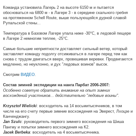
Команда установила Лагерь 2 на высоте 6150 м и пытается
обосноваться на 6800 м - в Лагере 3 - в середине скального гребня
на протяженном Schell Route, выше пользующейся дурной славой
Рупальской стены...
Температура в Базовом Лагере упала ниже -30°C, в ледовой пещере
в Лагере 2 немногим теплее, -25°C.
Самые большие неприятности доставляет сильный ветер, который
заставляет команду подолгу отсиживаться в лагере перед тем как
снова с трудом двигаться вверх, провешивая веревки. Продвигаются
медленно, но неуклонно, и дух "ледовых воинов" высок.
Смотрим
ВИДЕО
.
Состав зимней экспедиции на нанга Парбат 2006-2007:
Особенно советую обратить внимание на опыт зимних
восхождений участников... действительно "ледовые воины".
: восходитель на 14 восьмитысячников, в том
Krzysztof Wielicki
числе на его счету первые зимние восхождения на Эверест, Лхоцзе и
Канченджангу.
: руководитель первого зимнего восхождения на Шиша
Jan Szulc
Пангму и попытки зимнего восхождения на К2.
: восходитель на 4 восьмитысячника.
Jacek Berbeka