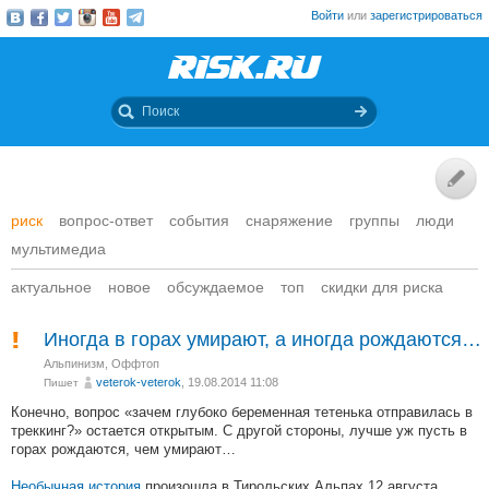
Войти
или
зарегистрироваться
риск
вопрос-ответ
события
снаряжение
группы
люди
мультимедиа
актуальное
новое
обсуждаемое
топ
скидки для риска
Иногда в горах умирают, а иногда рождаются…
Альпинизм
,
Оффтоп
veterok-veterok
, 19.08.2014 11:08
Пишет
Конечно, вопрос «зачем глубоко беременная тетенька отправилась в
треккинг?» остается открытым. С другой стороны, лучше уж пусть в
горах рождаются, чем умирают…
Необычная история
произошла в Тирольских Альпах 12 августа.