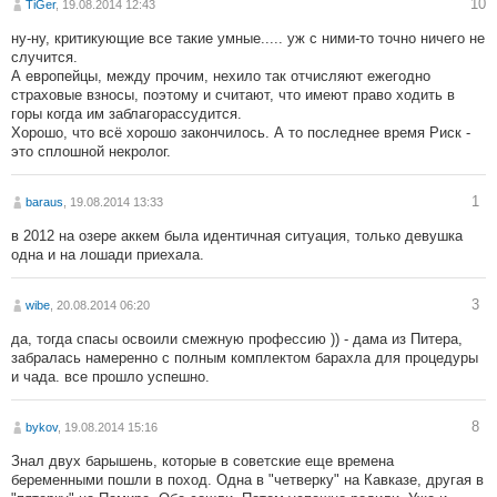
10
TiGer
, 19.08.2014 12:43
ну-ну, критикующие все такие умные..... уж с ними-то точно ничего не
случится.
А европейцы, между прочим, нехило так отчисляют ежегодно
страховые взносы, поэтому и считают, что имеют право ходить в
горы когда им заблагорассудится.
Хорошо, что всё хорошо закончилось. А то последнее время Риск -
это сплошной некролог.
1
baraus
, 19.08.2014 13:33
в 2012 на озере аккем была идентичная ситуация, только девушка
одна и на лошади приехала.
3
wibe
, 20.08.2014 06:20
да, тогда спасы освоили смежную профессию )) - дама из Питера,
забралась намеренно с полным комплектом барахла для процедуры
и чада. все прошло успешно.
8
bykov
, 19.08.2014 15:16
Знал двух барышень, которые в советские еще времена
беременными пошли в поход. Одна в "четверку" на Кавказе, другая в