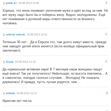
3
putnik-kz
, 19.08.2014 11:58
Хорошо, что жена понимает увлечения мужа и идёт вслед за ним. Но
вот мужу надо было бы и поберечь жену. Видно, молодожены. Ещё
нет понимания и должной меры ответственности за близкого
человека.
0
veterok-veterok
, 19.08.2014 12:01
Тетеньке 30 лет... Да и Европа это, там долго живут вместе, прежде
чем заводят детей и/или женятся (если вообще официальный брак
заключают).
5
Зухра
, 19.08.2014 12:10
Да нормальная активная пара! В 7 месяцев наши женщины пашут
ещё вовсю! Так уж получилось! Небольшая, но высота повлияла... А
в самолетах, поездах сколько случаев... Молодец! Не хныкала,
держалась! И правда, пусть лучше родятся, чем....
-3
embolsi
, 19.08.2014 12:17
Идиотам нет числа.