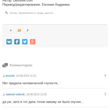
Автор: Desnivel.com
Перевод/редактирование: Евгения Андреева
Альпы
,
беременность
,
роды
,
высота
88
Комментарии:
4
prussik
, 19.08.2014 11:51
Нет предела человеческой глупости...
3
veterok-veterok
, 19.08.2014 11:55
да уж, зато в тот день точно никому не было скучно...