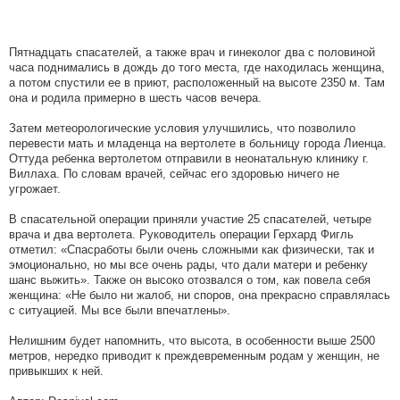
Пятнадцать спасателей, а также врач и гинеколог два с половиной
часа поднимались в дождь до того места, где находилась женщина,
а потом спустили ее в приют, расположенный на высоте 2350 м. Там
она и родила примерно в шесть часов вечера.
Затем метеорологические условия улучшились, что позволило
перевести мать и младенца на вертолете в больницу города Лиенца.
Оттуда ребенка вертолетом отправили в неонатальную клинику г.
Виллаха. По словам врачей, сейчас его здоровью ничего не
угрожает.
В спасательной операции приняли участие 25 спасателей, четыре
врача и два вертолета. Руководитель операции Герхард Фигль
отметил: «Спасработы были очень сложными как физически, так и
эмоционально, но мы все очень рады, что дали матери и ребенку
шанс выжить». Также он высоко отозвался о том, как повела себя
женщина: «Не было ни жалоб, ни споров, она прекрасно справлялась
с ситуацией. Мы все были впечатлены».
Нелишним будет напомнить, что высота, в особенности выше 2500
метров, нередко приводит к преждевременным родам у женщин, не
привыкших к ней.