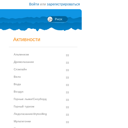
Войти
или
зарегистрироваться
Активности
Альпинизм
Древолазание
Слэклайн
Вело
Вода
Воздух
Горные лыжи/Сноуборд
Горный туризм
Ледолазание/drytoolling
Мультигонки