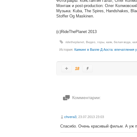
Фотографы: Константин Галат, Олег Колмо
Монтаж и post-production: Олег Колмовски
Музыка: Kuba, The Spires, Handshakes, Blac
Stoffer Og Maskinen.
(c)RideThePlanet 2013
ridetheplanet
,
Видео
,
горы
,
каяк
,
белая вода
,
кая
История:
Каякинг в Валле Д Аоста: впечатления 
18
Комментарии:
chvera3
, 23.07.2013 23:03
Спасибо. Очень красивый фильм. А уж пр