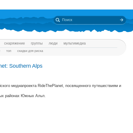
снаряжение
группы
люди
мультимедиа
е
топ
скидки для риска
t: Southern Alps
ского медиапроекта RideThePlanet, посвященного путешествиям и
ных районах Южных Альп.