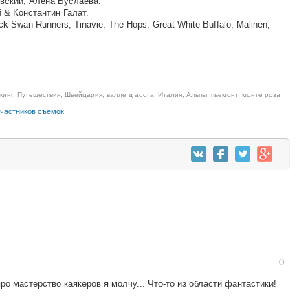
вский, Алёна Буслаева.
й & Константин Галат.
k Swan Runners, Tinavie, The Hops, Great White Buffalo, Malinen,
кинг
,
Путешествия
,
Швейцария
,
валле д аоста
,
Италия
,
Альпы
,
пьемонт
,
монте роза
участников съемок
0
о мастерство каякеров я молчу... Что-то из области фантастики!