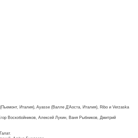
a (Пьемонт, Италия), Ayasse (Валле Д'Аоста, Италия), Ribo и Verzaska
Егор Воскобойников, Алексей Лукин, Ваня Рыбников, Дмитрий
Галат.