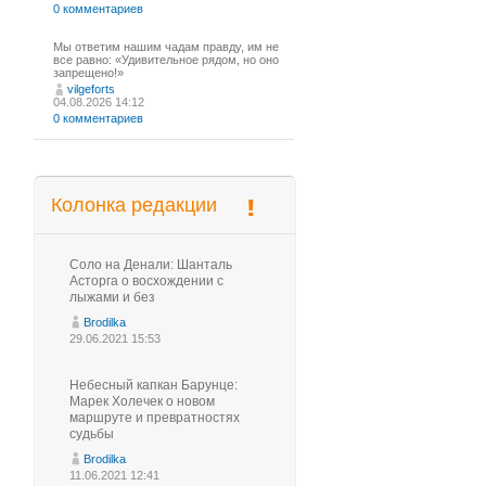
0 комментариев
Мы ответим нашим чадам правду, им не
все равно: «Удивительное рядом, но оно
запрещено!»
vilgeforts
04.08.2026 14:12
0 комментариев
Колонка редакции
Соло на Денали: Шанталь
Асторга о восхождении с
лыжами и без
Brodilka
29.06.2021 15:53
Небесный капкан Барунце:
Марек Холечек о новом
маршруте и превратностях
судьбы
Brodilka
11.06.2021 12:41