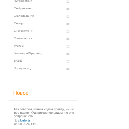
Путешествия
Скайраннинг
Скалолазание
Ски-тур
Снегоступинг
Спелеология
Туризм
Бэккантри/Фрирайд
BASE
Ropejumping
Новое
Мы ответим нашим чадам правду, им не
все равно: «Удивительное рядом, но оно
запрещено!»
vilgeforts
04.08.2026 14:12