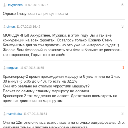
5
Davydenko
, 11.07.2013 16:27
Однако Глазуновы на принцип пошли
3
dimon
, 11.07.2013 16:42
МОЛОДЧИНЫ! Аккуратнее, Мужики, в этом году Вы и так вне
конкуренции на всех фронтах. Осталось только Южную Стену
Коммунизма дня за три пролезть но это уже не интересно будет :)
Желаю Вам безаварийно закончить эти бега и больше не рисковать
так откровенно, Горы этого не любят.
-1
sergvlas
, 11.07.2013 16:55
Красноярску-2 время прохождения маршрута 8 увеличили на 1 час
38 минут (с 5:05 до 6:43), то есть на 32,1%!
Они что реально на столько упростили маршрут?
Расчет по самому слабому маршруту не логичен.
Красноярск-2 так медленно не лазает. Достаточно посмотреть на
время их движения по маршрутам.
3
mamtikaba
, 11.07.2013 20:51
Они на 12м отклонились всего лишь и на столько оштрафованы. Это,
учитывая туман и плохую маркировку маршрута.