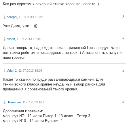
Как раз бурятам к вечерней стопке хорошие новости :)
3
perepal
, 11.07.2013 16:22
Уже Дима, уже... )))
6
dimon
, 11.07.2013 16:44
Да как теперь то, надо ждать пока с финишной Горы придут. Блин,
вот таким ребятам и позавидовать не грех :) А позы опять стынут и
пиво греется.
2
Valeri 1
, 11.07.2013 16:08
Какие то скачки по груде разваливающихся камней. Для
технического класса крайне неудачный выбор района для
проведения я соревнований такого уровня.
4
Пятницин
, 11.07.2013 16:18
Дополнения к заявкам:
маршрут N7 - 12 июля Питер-1, 13 июля - Питер-3
маршрут N10 - 12 июля Бурятия-2