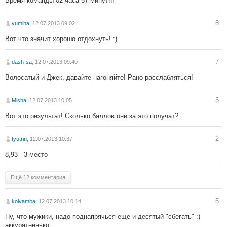
Время команды 02 часа 57 минут!!!
8
yumiha
, 12.07.2013 09:02
Вот что значит хорошо отдохнуть! :)
7
dash-sa
, 12.07.2013 09:40
Волосатый и Джек, давайте нагоняйте! Рано расслабляться!
5
Misha
, 12.07.2013 10:05
Вот это результат! Сколько баллов они за это получат?
2
tyutrin
, 12.07.2013 10:37
8,93 - 3 место
Ещё 12 комментария
5
kolyamba
, 12.07.2013 10:14
Ну, что мужики, надо поднапрячься еще и десятый "сбегать" :)
аккуратненько...