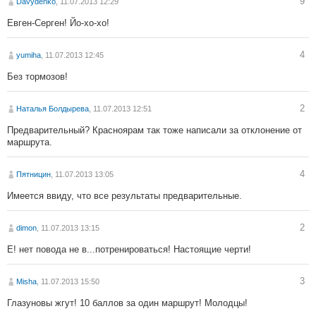
9
Davydenko
, 11.07.2013 12:29
Евген-Серген! Йо-хо-хо!
4
yumiha
, 11.07.2013 12:45
Без тормозов!
2
Наталья Болдырева
, 11.07.2013 12:51
Предварительный? Красноярам так тоже написали за отклонение от
маршрута.
4
Пятницин
, 11.07.2013 13:05
Имеется ввиду, что все результаты предварительные.
2
dimon
, 11.07.2013 13:15
Е! нет повода не в...потренироваться! Настоящие черти!
3
Misha
, 11.07.2013 15:50
Глазуновы жгут! 10 баллов за один маршрут! Молодцы!