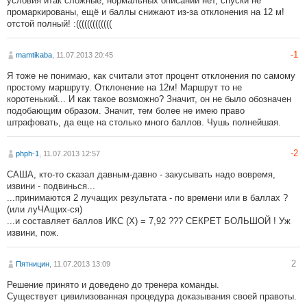
условия итак сложные, нормальных описаний нет, спуски не
промаркированы, ещё и баллы снижают из-за отклонения на 12 м!
отстой полный! :(((((((((((((
-1
mamtikaba
, 11.07.2013 20:45
Я тоже не понимаю, как считали этот процент отклонения по самому
простому маршруту. Отклонение на 12м! Маршрут то не
коротенький... И как такое возможно? Значит, он не было обозначен
подобающим образом. Значит, тем более не имею право
штрафовать, да еще на столько много баллов. Чушь полнейшая.
-2
phph-1
, 11.07.2013 12:57
САША, кто-то сказал давным-давно - закусывать надо вовремя,
извини - подвинься...
...принимаются 2 лучащих результата - по времени или в баллах ?
(или луЧАщих-ся)
...и составляет баллов ИКС (Х) = 7,92 ??? СЕКРЕТ БОЛЬШОЙ ! Уж
извини, пож.
2
Пятницин
, 11.07.2013 13:09
Решение принято и доведено до тренера команды.
Существует цивилизованная процедура доказывания своей правоты.