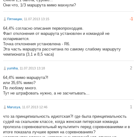
Они что, 1/З маршрута мимо махнули?
-1
Пятницин
, 11.07.2013 13:15
64,4% согласно описания первопроходцев.
Факт отклонения от маршрута установлен и командой не
оспаривается.
Точка отклонения установлена - R6.
Эта часть маршрута рассчитана по самому слабому маршруту
чемпионата (3,1 и 8,5 часа)
2
yumiha
, 11.07.2013 13:18
64,4% мимо маршрута?!
или 35,6% мимо?
По любому много.
Тут не штрафовать нужно, а не засчитывать...
1
Marusya
, 11.07.2013 12:46
что за принципиальность идиотская?! где была принципиальность
судей на скальном классе, когда женская питерская команда
пролезла соревновательный мультипитч перед соревнованиями и в
итоге показала лучшее время на соревнованиях?