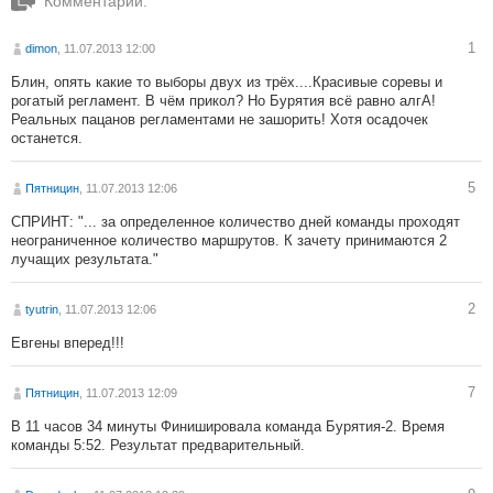
Комментарии:
1
dimon
, 11.07.2013 12:00
Блин, опять какие то выборы двух из трёх....Красивые соревы и
рогатый регламент. В чём прикол? Но Бурятия всё равно алгА!
Реальных пацанов регламентами не зашорить! Хотя осадочек
останется.
5
Пятницин
, 11.07.2013 12:06
СПРИНТ: "... за определенное количество дней команды проходят
неограниченное количество маршрутов. К зачету принимаются 2
лучащих результата."
2
tyutrin
, 11.07.2013 12:06
Евгены вперед!!!
7
Пятницин
, 11.07.2013 12:09
В 11 часов 34 минуты Финишировала команда Бурятия-2. Время
команды 5:52. Результат предварительный.