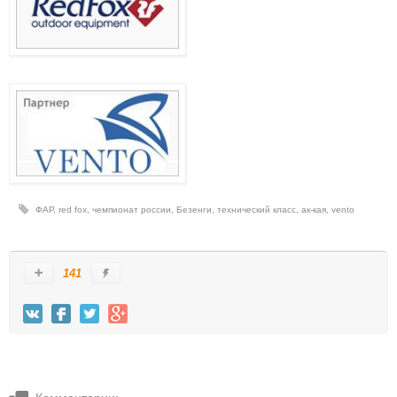
ФАР
,
red fox
,
чемпионат россии
,
Безенги
,
технический класс
,
ак-кая
,
vento
141