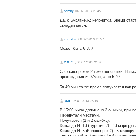
bamby
, 06.07.2013 19:45
Да, с Бурятией-2 непонятки. Время старт
складывается.
sergvlas
, 06.07.2013 19:57
Может быть 6-37?
XBOCT
, 06.07.2013 21:20
С красноярском-2 тоже непонятки: Напис
прохождения 5ч07мин, а не 5.49.
5ч 49 мин такое время получается как ра
RMF
, 06.07.2013 23:10
В 15:00 было допущено 3 ошибки, прино
Перепутали местами.
Получается (1 и 2 ошибка):
Команда № 13 (Бурятия 2) - 13 маршрут з
Команда № 5 (Красноярск 2) - 5 маршрут 
Третья ошибка. Команда № 4 находилась