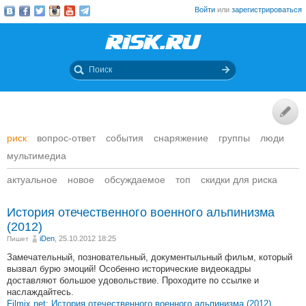
Войти
или
зарегистрироваться
риск
вопрос-ответ
события
снаряжение
группы
люди
мультимедиа
актуальное
новое
обсуждаемое
топ
скидки для риска
История отечественного военного альпинизма
(2012)
iDen
, 25.10.2012 18:25
Пишет
Замечательный, позновательный, документыльный фильм, который
вызвал бурю эмоций! Особенно исторические видеокадры
доставляют большое удовольствие. Проходите по ссылке и
наслаждайтесь.
Filmix.net: История отечественного военного альпинизма (2012)