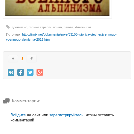
эдельвайс
,
горные стрелки
,
война
,
Кавказ
,
Альпинизм
Источник:
http://filmix.net/dokumentalenye/53106-istoriya-otechestvennogo-
voennogo-alpinizma-2012.html
1
Комментарии:
Войдите
на сайт или
зарегистрируйтесь
, чтобы оставить
комментарий