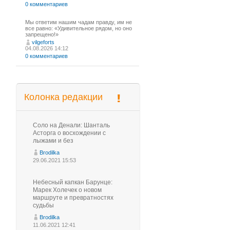
0 комментариев
Мы ответим нашим чадам правду, им не
все равно: «Удивительное рядом, но оно
запрещено!»
vilgeforts
04.08.2026 14:12
0 комментариев
Колонка редакции
Соло на Денали: Шанталь
Асторга о восхождении с
лыжами и без
Brodilka
29.06.2021 15:53
Небесный капкан Барунце:
Марек Холечек о новом
маршруте и превратностях
судьбы
Brodilka
11.06.2021 12:41