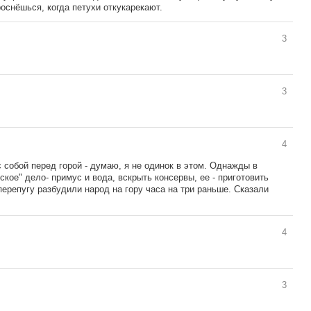
роснёшься, когда петухи откукарекают.
3
3
4
с собой перед горой - думаю, я не одинок в этом. Однажды в
ское" дело- примус и вода, вскрыть консервы, ее - приготовить
 перепугу разбудили народ на гору часа на три раньше. Сказали
4
3