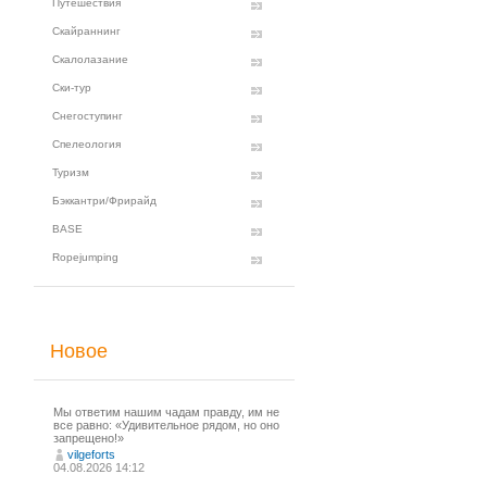
Путешествия
Скайраннинг
Скалолазание
Ски-тур
Снегоступинг
Спелеология
Туризм
Бэккантри/Фрирайд
BASE
Ropejumping
Новое
Мы ответим нашим чадам правду, им не
все равно: «Удивительное рядом, но оно
запрещено!»
vilgeforts
04.08.2026 14:12