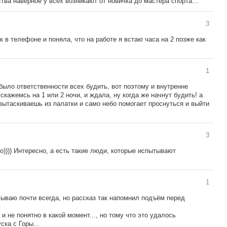
тва наверное у всех возникают от новичка до мастера спорта...
3
к в телефоне и поняла, что на работе я встаю часа на 2 позже как
1
 было ответственности всех будить, вот поэтому и внутренне
скажемсь на 1 или 2 ночи, и ждала, ну когда же начнут будить! а
 вытаскиваешь из палатки и само небо помогает проснуться и выйти
3
о)))) Интересно, а есть такие люди, которые испытывают
1
ываю почти всегда, но рассказ так напомнил подъём перед
и не понятно в какой момент..., но тому что это удалось
ска с Горы...