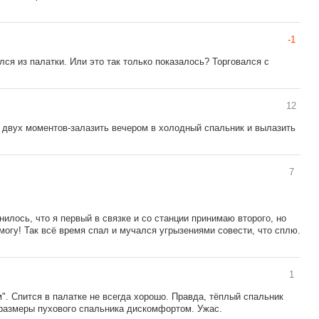
-1
ся из палатки. Или это так только показалось? Торговался с
12
м двух моментов-залазить вечером в холодный спальник и вылазить
7
нилось, что я первый в связке и со станции принимаю второго, но
 могу! Так всё время спал и мучался угрызениями совести, что сплю.
1
". Спится в палатке не всегда хорошо. Правда, тёплый спальник
а размеры пухового спальника дискомфортом. Ужас.