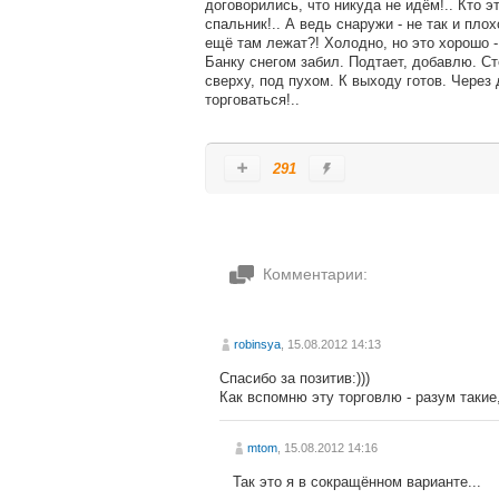
договорились, что никуда не идём!.. Кто э
спальник!.. А ведь снаружи - не так и пло
ещё там лежат?! Холодно, но это хорошо - 
Банку снегом забил. Подтает, добавлю. Ст
сверху, под пухом. К выходу готов. Через
торговаться!..
291
Комментарии:
robinsya
, 15.08.2012 14:13
Спасибо за позитив:)))
Как вспомню эту торговлю - разум такие,
mtom
, 15.08.2012 14:16
Так это я в сокращённом варианте...