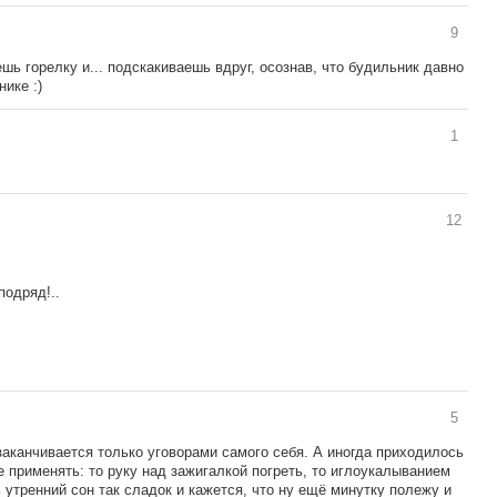
9
ешь горелку и... подскакиваешь вдруг, осознав, что будильник давно
ике :)
1
12
подряд!..
5
 заканчивается только уговорами самого себя. А иногда приходилось
 применять: то руку над зажигалкой погреть, то иглоукалыванием
ь утренний сон так сладок и кажется, что ну ещё минутку полежу и