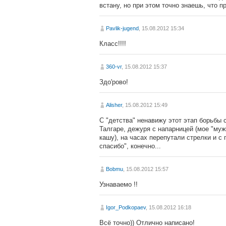
встану, но при этом точно знаешь, что п
Pavlik-jugend
, 15.08.2012 15:34
Класс!!!!
360-vr
, 15.08.2012 15:37
Здо'рово!
Alisher
, 15.08.2012 15:49
С "детства" ненавижу этот этап борьбы 
Талгаре, дежуря с напарницей (мое "муж
кашу), на часах перепутали стрелки и с
спасибо", конечно...
Bobmu
, 15.08.2012 15:57
Узнаваемо !!
Igor_Podkopaev
, 15.08.2012 16:18
Всё точно)) Отлично написано!