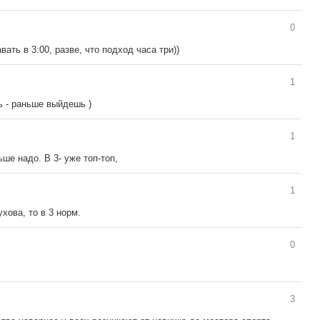
0
вать в 3:00, разве, что подход часа три))
1
ь - раньше выйдешь )
1
ше надо. В 3- уже топ-топ,
1
хова, то в 3 норм.
0
3