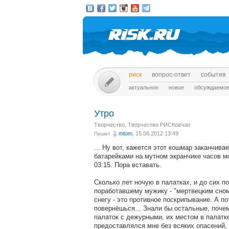
риск
вопрос-ответ
события
актуальное
новое
обсуждаемо
Утро
Творчество
,
Творчество РИСКовчан
mtom
, 15.08.2012 13:49
Пишет
... Ну вот, кажется этот кошмар заканчив
батарейками на мутном экранчике часов м
03:15. Пора вставать.
Сколько лет ночую в палатках, и до сих по
поработавшему мужику - "мертвецким сном
снегу - это противное поскрипывание. А п
повернёшься... Знали бы остальные, поче
палаток с дежурными, их местом в палатк
предоставлялся мне без всяких опасений, 