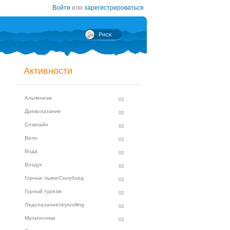
Войти
или
зарегистрироваться
Активности
Альпинизм
Древолазание
Слэклайн
Вело
Вода
Воздух
Горные лыжи/Сноуборд
Горный туризм
Ледолазание/drytoolling
Мультигонки