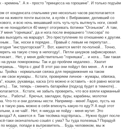
к - кремень". А я - просто "принцесса на горошине". И только подъём
.
ом от конденсата спальнике уже несколько часов располагается
ски на животе почти высохли, а кулёк с Вибрамами, деливший со
хового, и всю ночь мешавший хоть чуть-чуть вытянуть ноги, своей
е не понадобится 40 минут отогревать ботинки "Огоньком". А там,
. У меня "горняшка", да и нога после вчерашнего "глиссера" по
ава выходить на маршрут. Это преступление по отношению к другим.
ым... Так, носки в порядке... Правый с левым не перепутал...
годня "инструкторская"?.. Вот, кажется метёт по-полной... Точно,
переть на такую стену в непогоду!.. Петли шнурков зафиксировал.
тихает... Нет, у меня действительно "горняшка",.. и нога... Там такая
ы на руках поморожены. Так и до проблем недалеко... Хватит
граешь... Чёрта с два! В этот раз они пойдут без меня... А я им
ды. Тройка - нормальная связка для передвижения на таком
 им свои жумары... Кстати, проверяем личное - жумары, обвязка,
", кошки, рукавицы, каска (это можно и оставить - всё равно мозгов
ить)... Так, теперь - сменить батарейки (подход будет в темноте)...
полагается... Кстати, не забыть проверить, что все взяли карманный
оты... Работы!.. Крючья, закладки, буры, карабины, молотки
на. Что-то и они должны нести. Например - меня! Ладно, пусть на
к в такую рань можно в себя впихнуть какую-то еду?! А ещё этот
ыни, а не чай!.. Нет, я никуда не пойду - меня мутит. Это
 входа? А, кажется я. Там тесёмка подтёрлась... Нужно будет после
, всё-таки окончательно сошёл с ума? Ты туда полезешь? Порадуй
 по морде, попади в вытрезвитель... Будь человеком, мы ж