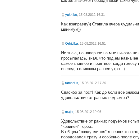
как же знакомо! периодически такие чувс
yukkiko
, 15.08.2012 16:31
Как взаправду)) Ставила вчера будильни
минимум))
Orhidika
, 15.08.2012 16:51
Не знаю, но наверное на мне никогда не
просыпалась, зная, что под.ем назначен 
самое главное и приятное, когда голову
вперед в слишком раннее утро :-)
tamarius
, 15.08.2012 17:30
Спасибо за пост! Как до боли всё знаком
удовольствие от ранних подъемов?
major
, 15.08.2012 19:06
Удовольствие от ранних подъёмов испыт
"крайней" Горой...
В общем "раздуплился" я непонятно как, 
порадовался сразу и особенно после спу