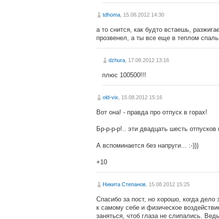
tdhoma
, 15.08.2012 14:30
а то снится, как будто встаешь, разжига
прозвенел, а ты все еще в теплом спальн
dzhura
, 17.08.2012 13:16
плюс 100500!!!
old-vix
, 15.08.2012 15:16
Вот она! - правда про отпуск в горах!
Бр-р-р-р!.. эти двадцать шесть отпусков 
А вспоминается без напруги... :-)))
+10
Никита Степанов
, 15.08.2012 15:25
Спасибо за пост, но хорошо, когда дело
к самому себе и физическое воздействие
заняться, чтоб глаза не слипались. Вед