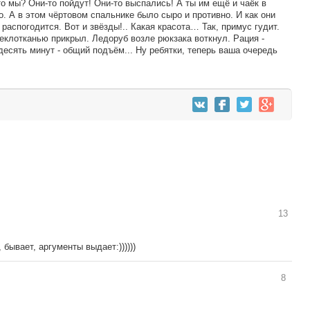
то мы? Они-то пойдут! Они-то выспались! А ты им ещё и чаёк в
хо. А в этом чёртовом спальнике было сыро и противно. И как они
распогодится. Вот и звёзды!.. Какая красота… Так, примус гудит.
еклотканью прикрыл. Ледоруб возле рюкзака воткнул. Рация -
 десять минут - общий подъём... Ну ребятки, теперь ваша очередь
13
 бывает, аргументы выдает:))))))
8