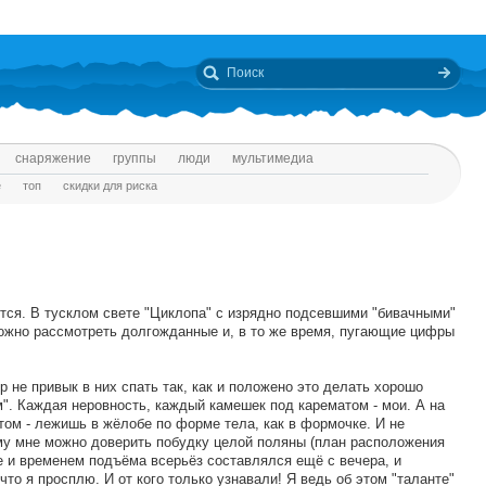
снаряжение
группы
люди
мультимедиа
е
топ
скидки для риска
ается. В тусклом свете "Циклопа" с изрядно подсевшими "бивачными"
ожно рассмотреть долгожданные и, в то же время, пугающие цифры
р не привык в них спать так, как и положено это делать хорошо
". Каждая неровность, каждый камешек под карематом - мои. А на
отом - лежишь в жёлобе по форме тела, как в формочке. И не
му мне можно доверить побудку целой поляны (план расположения
е и временем подъёма всерьёз составлялся ещё с вечера, и
что я просплю. И от кого только узнавали! Я ведь об этом "таланте"