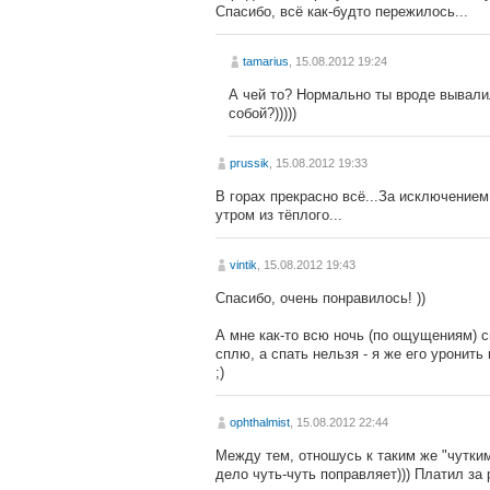
Спасибо, всё как-будто пережилось...
tamarius
, 15.08.2012 19:24
А чей то? Нормально ты вроде вывалил
собой?)))))
prussik
, 15.08.2012 19:33
В горах прекрасно всё...За исключение
утром из тёплого...
vintik
, 15.08.2012 19:43
Спасибо, очень понравилось! ))
А мне как-то всю ночь (по ощущениям) с
сплю, а спать нельзя - я же его уронить
;)
ophthalmist
, 15.08.2012 22:44
Между тем, отношусь к таким же "чутким
дело чуть-чуть поправляет))) Платил з