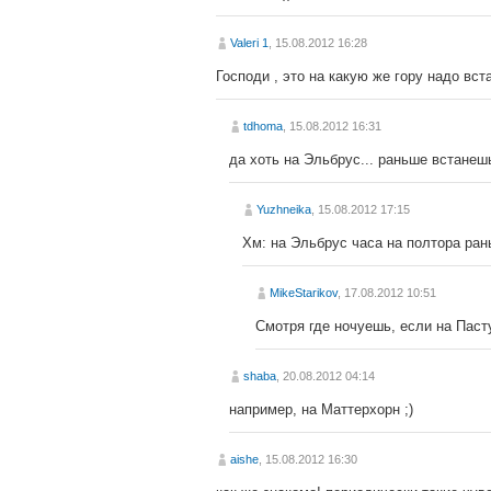
Valeri 1
, 15.08.2012 16:28
Господи , это на какую же гору надо вста
tdhoma
, 15.08.2012 16:31
да хоть на Эльбрус... раньше встанеш
Yuzhneika
, 15.08.2012 17:15
Хм: на Эльбрус часа на полтора рань
MikeStarikov
, 17.08.2012 10:51
Смотря где ночуешь, если на Пасту
shaba
, 20.08.2012 04:14
например, на Маттерхорн ;)
aishe
, 15.08.2012 16:30