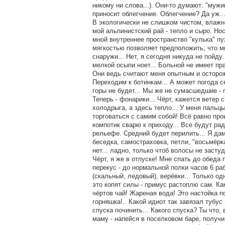
никому ни слова...). Они-то думают: "мужи
приносит облегчение. Облегчение? Да уж..
В экологически не слишком чистом, влажн
мой альпинистский рай - тепло и сыро. Но
мной внутреннее пространство "кулька" пу
мягкостью позволяет предположить, что мн
снаружи... Нет, я сегодня никуда не пойду
мелкой осыпи ноет... Больной не имеет пр
Они ведь считают меня опытным и осторожн
Переходим к ботинкам... А может погода се
горы не будет... Мы же не сумасшедшие - 
Теперь - фонарики... Чёрт, кажется ветер с
холодрыга, а здесь тепло... У меня пальц
торговаться с самим собой! Всё равно прои
компотик сварю к приходу... Все будут ра
рельефе. Средний будет перилить... Я дам
беседка, самостраховка, петли, "восьмёрка
нет... ладно, только чтоб волосы не застуд
Чёрт, я же в отпуске! Мне спать до обеда 
перекус - до нормальной полки часов 6 раб
(скальный, ледовый), верёвки... Только од
это копят силы - примус растоплю сам. Ка
чёртов чай! Жареная вода! Это настойка пол
горняшка!.. Какой идиот так завязал тубус
спуска починить... Какого спуска? Ты что
маму - напейся в поселковом баре, получи