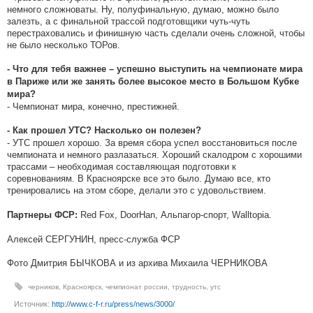
немного сложноваты. Ну, полуфинальную, думаю, можно было
залезть, а с финальной трассой подготовщики чуть-чуть
перестраховались и финишную часть сделали очень сложной, чтобы
не было несколько ТОРов.
- Что для тебя важнее – успешно выступить на чемпионате мира
в Париже или же занять более высокое место в Большом Кубке
мира?
- Чемпионат мира, конечно, престижней.
- Как прошел УТС? Насколько он полезен?
- УТС прошел хорошо. За время сбора успел восстановиться после
чемпионата и немного разлазаться. Хороший скалодром с хорошими
трассами – необходимая составляющая подготовки к
соревнованиям. В Красноярске все это было. Думаю все, кто
тренировались на этом сборе, делали это с удовольствием.
Red Fox, DoorHan, Альпагор-спорт, Walltopia.
Партнеры ФСР:
Алексей СЕРГУНИН, пресс-служба ФСР
Фото Дмитрия БЫЧКОВА и из архива Михаила ЧЕРНИКОВА
черников
,
Красноярск
,
чемпионат россии
,
трудность
,
утс
Источник:
http://www.c-f-r.ru/press/news/3000/