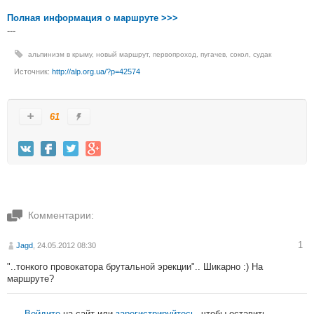
Полная информация о маршруте >>>
---
альпинизм в крыму
,
новый маршрут
,
первопроход
,
пугачев
,
сокол
,
судак
Источник:
http://alp.org.ua/?p=42574
61
Комментарии:
1
Jagd
, 24.05.2012 08:30
"..тонкого провокатора брутальной эрекции".. Шикарно :) На
маршруте?
Войдите
на сайт или
зарегистрируйтесь
, чтобы оставить