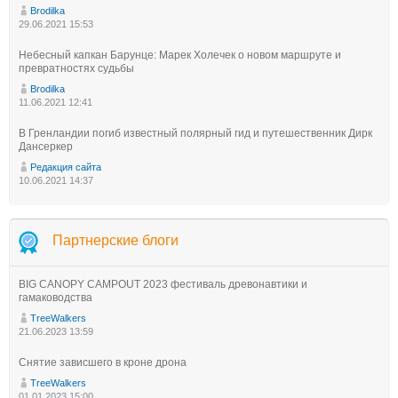
Brodilka
29.06.2021 15:53
Небесный капкан Барунце: Марек Холечек о новом маршруте и
превратностях судьбы
Brodilka
11.06.2021 12:41
В Гренландии погиб известный полярный гид и путешественник Дирк
Дансеркер
Редакция сайта
10.06.2021 14:37
Партнерские блоги
BIG CANOPY CAMPOUT 2023 фестиваль древонавтики и
гамаководства
TreeWalkers
21.06.2023 13:59
Снятие зависшего в кроне дрона
TreeWalkers
01.01.2023 15:00