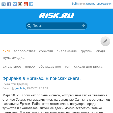
Войти
или
зарегистрироваться
риск
вопрос-ответ
события
снаряжение
группы
люди
мультимедиа
актуальное
новое
обсуждаемое
топ
скидки для риска
Фрирайд в Ергаках. В поисках снега.
Бэккантри/Фрирайд
grechnik
, 29.03.2012 14:09
Пишет
Март 2012. В поисках солнца и снега, которых нам так не хватало в
столице Урала, мы выдвинулись на Западные Саяны, в местечко под
названием Ергаки. Район этот летом очень популярен среди
туристов и скалолазов, зимой же здесь можно встретить только
лыжников. Мы же решили покорить горы на снегоступах, а также