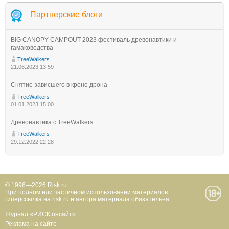
Партнерские блоги
BIG CANOPY CAMPOUT 2023 фестиваль древонавтики и
гамаководства
TreeWalkers
21.06.2023 13:59
Снятие зависшего в кроне дрона
TreeWalkers
01.01.2023 15:00
Древонавтика с TreeWalkers
TreeWalkers
29.12.2022 22:28
© 1996—2026 Risk.ru
При полном или частичном использовании материалов
гиперссылка на risk.ru и автора материала обязательна.
Журнал «РИСК онсайт»
Реклама на сайте