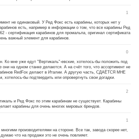
1
мент не одинаковый. У Ред Фокс есть карабины, которых нет у
арабинов есть, например в информации о том, что все карабины Ред
62 - сертификация карабинов для промальпа, оригинал сертификата
очень важный элемент для карабинов.
0
н. Ко мне уже едут "Вертикаль"-евские, хотелось-бы положить под
 они на одном станке делаются. А на счёт того, что ассортимент не
карабинов RedFox делают в Италии. А другую часть, СДАЁТСЯ МНЕ
ом, хотелось-бы подтвердить или опровергнуть свои догадки.
2
тикаль и Ред Фокс по этим карабинам не существует. Карабины
делает карабины для очень многих мировых брендов.
1
многими производителями на стороне. Все так, завода скорее нет,
Я думаю что на продажи это не очень повлияет.