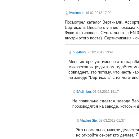
9Aclimber
, 16.02.2012 17:09
Посмотрел каталог Вертикали. Ассорти
Вертикали. Внешне отличие похожих к
Фокс тестированы СЕ(стальные с EN 3
внутри этого поста). Сертификация - 
bug4bug
, 23.02.2012 19:41
Меня интересует именно этот караби
микроскоп их рядышком, сдаётся мне
совпадает, это потому, что часть 
на заводе "Вертикаль" с их логотип
9Aclimber
, 01.03.2012 19:17
Не правильно сдаётся. завода Вер
производятся на заводе, который 
VladimirStp
, 02.03.2012 01:37
Это нормально, многое делается 
но откройте секрет кто делает. 