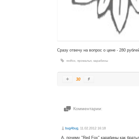
Сразу отвечу на вопрос о цене - 280 рубле
redfox
,
промальп
,
карабины
30
Комментарии:
bug4bug
, 11.02.2012 16:18
А, почему "Red Fox" карабины как брать