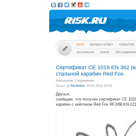
риск
вопрос-ответ
события
актуальное
новое
обсуждаемо
Сертификат CE 1019 EN 362 (
стальной карабин Red Fox
Альпинизм
,
Снаряжение
9Aclimber
, 24.01.2012 18:04
Пишет
Друзья,
сообщаю, что получен сертификат CE 101
карабин с кейлоком Red Fox RF249LKN-121