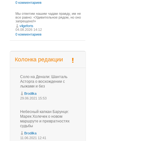
0 комментариев
Мы ответим нашим чадам правду, им не
все равно: «Удивительное рядом, но оно
запрещено!»
vilgeforts
04.08.2026 14:12
0 комментариев
Колонка редакции
Соло на Денали: Шанталь
Асторга о восхождении с
лыжами и без
Brodilka
29.06.2021 15:53
Небесный капкан Барунце:
Марек Холечек о новом
маршруте и превратностях
судьбы
Brodilka
11.06.2021 12:41