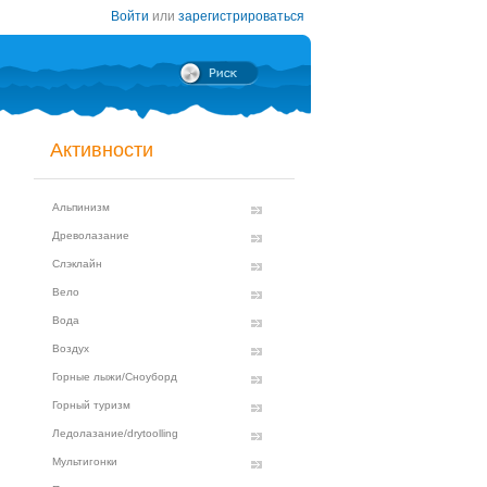
Войти
или
зарегистрироваться
Активности
Альпинизм
Древолазание
Слэклайн
Вело
Вода
Воздух
Горные лыжи/Сноуборд
Горный туризм
Ледолазание/drytoolling
Мультигонки