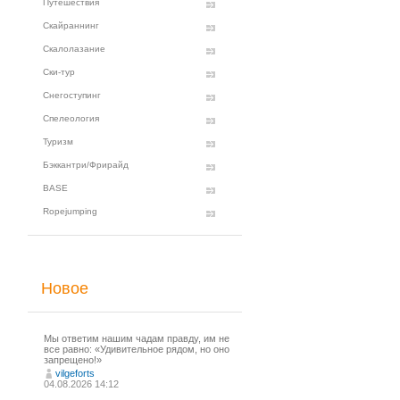
Путешествия
Скайраннинг
Скалолазание
Ски-тур
Снегоступинг
Спелеология
Туризм
Бэккантри/Фрирайд
BASE
Ropejumping
Новое
Мы ответим нашим чадам правду, им не
все равно: «Удивительное рядом, но оно
запрещено!»
vilgeforts
04.08.2026 14:12