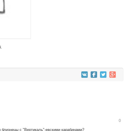
й.
0
я близнецы с "Вертикаль"-евскими карабинами?