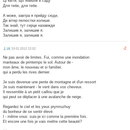
Ці квіти, що
в саду
знайшов
Для тебе, для тебе.
А може, завтра я прийду сюди,
Де вітер пелюстки колише.
Так знай, тут серце назавжди
Залишив я, залишив я.
Залишив я, залишив я.
-2
Lll
, 19.01.2012 22:02
Ne pas avoir de limites. Fui, comme une inondation
manteaux de printemps le sol. Autour de -
mon âme, le nouveau et si familier,
qui a perdu les rives dernier.
Je suis devenue une pente de montagne et d'un ressort
Je suis maintenant - le vent dans vos cheveux.
Il ressemble à un petit caillou que je
qui peut se déplacer à une avalanche de neige.
Regardez le ciel et les yeux prymruzhuy
du bonheur de se sentir élevé.
I - même vous: suis-je ici comme la première fois.
Et encore une fois je vais mettre cette beauté?