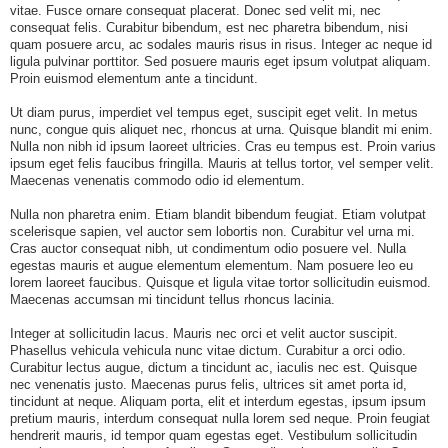
vitae. Fusce ornare consequat placerat. Donec sed velit mi, nec
consequat felis. Curabitur bibendum, est nec pharetra bibendum, nisi
quam posuere arcu, ac sodales mauris risus in risus. Integer ac neque id
ligula pulvinar porttitor. Sed posuere mauris eget ipsum volutpat aliquam.
Proin euismod elementum ante a tincidunt.
Ut diam purus, imperdiet vel tempus eget, suscipit eget velit. In metus
nunc, congue quis aliquet nec, rhoncus at urna. Quisque blandit mi enim.
Nulla non nibh id ipsum laoreet ultricies. Cras eu tempus est. Proin varius
ipsum eget felis faucibus fringilla. Mauris at tellus tortor, vel semper velit.
Maecenas venenatis commodo odio id elementum.
Nulla non pharetra enim. Etiam blandit bibendum feugiat. Etiam volutpat
scelerisque sapien, vel auctor sem lobortis non. Curabitur vel urna mi.
Cras auctor consequat nibh, ut condimentum odio posuere vel. Nulla
egestas mauris et augue elementum elementum. Nam posuere leo eu
lorem laoreet faucibus. Quisque et ligula vitae tortor sollicitudin euismod.
Maecenas accumsan mi tincidunt tellus rhoncus lacinia.
Integer at sollicitudin lacus. Mauris nec orci et velit auctor suscipit.
Phasellus vehicula vehicula nunc vitae dictum. Curabitur a orci odio.
Curabitur lectus augue, dictum a tincidunt ac, iaculis nec est. Quisque
nec venenatis justo. Maecenas purus felis, ultrices sit amet porta id,
tincidunt at neque. Aliquam porta, elit et interdum egestas, ipsum ipsum
pretium mauris, interdum consequat nulla lorem sed neque. Proin feugiat
hendrerit mauris, id tempor quam egestas eget. Vestibulum sollicitudin