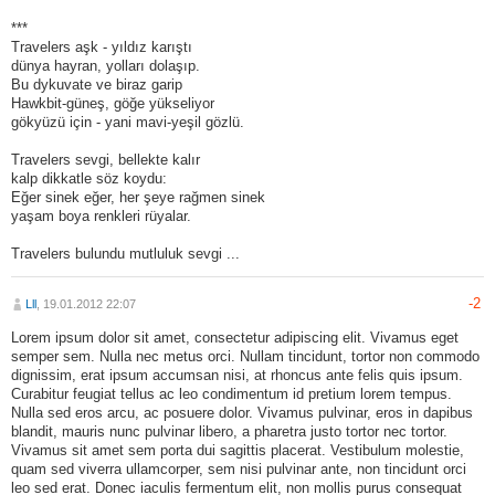
***
Travelers aşk - yıldız karıştı
dünya hayran, yolları dolaşıp.
Bu dykuvate ve biraz garip
Hawkbit-güneş, göğe yükseliyor
gökyüzü için - yani mavi-yeşil gözlü.
Travelers sevgi, bellekte kalır
kalp dikkatle söz koydu:
Eğer sinek eğer, her şeye rağmen sinek
yaşam boya renkleri rüyalar.
Travelers bulundu mutluluk sevgi ...
-2
Lll
, 19.01.2012 22:07
Lorem ipsum dolor sit amet, consectetur adipiscing elit. Vivamus eget
semper sem. Nulla nec metus orci. Nullam tincidunt, tortor non commodo
dignissim, erat ipsum accumsan nisi, at rhoncus ante felis quis ipsum.
Curabitur feugiat tellus ac leo condimentum id pretium lorem tempus.
Nulla sed eros arcu, ac posuere dolor. Vivamus pulvinar, eros in dapibus
blandit, mauris nunc pulvinar libero, a pharetra justo tortor nec tortor.
Vivamus sit amet sem porta dui sagittis placerat. Vestibulum molestie,
quam sed viverra ullamcorper, sem nisi pulvinar ante, non tincidunt orci
leo sed erat. Donec iaculis fermentum elit, non mollis purus consequat