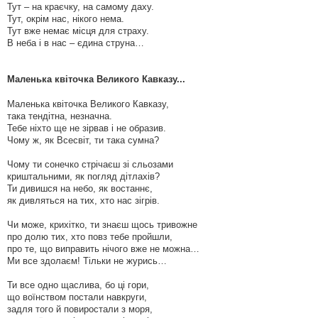
Тут – на краєчку, на самому даху.
Тут, окрім нас, нікого нема.
Тут вже немає місця для страху.
В неба і в нас – єдина струна…
Маленька квіточка Великого Кавказу...
Маленька квіточка Великого Кавказу,
така тендітна, незначна.
Тебе ніхто ще не зірвав і не образив.
Чому ж, як Всесвіт, ти така сумна?
Чому ти сонечко стрічаєш зі сльозами
криштальними, як погляд дітлахів?
Ти дивишся на небо, як востаннє,
як дивляться на тих, хто нас зігрів.
Чи може, крихітко, ти знаєш щось тривожне
про долю тих, хто повз тебе пройшли,
про те, що виправить нічого вже не можна…
Ми все здолаєм! Тільки не журись…
Ти все одно щаслива, бо ці гори,
що воїнством постали навкруги,
задля того й повиростали з моря,