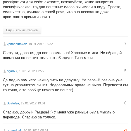
разобраться для себя: скажите, пожалуйста, какие конкретно
специфические, трудно понятные слова вы имели в виду. Просто,
если честно, думала о своей речи, что она несколько даже
простовато-примитивная :(
Ещё 6 комментариев
7
vpbashmakov
, 19.01.2012 13:32
Светуля, дорогая, да все нормально! Хорошие стихи. Не обращай
внимания на всяких желчных обалдуев.Типа меня
5
dgad77
, 19.01.2012 17:55
Да ладно вам чего накинулись на девушку. Не первый раз она уже
тут на украинском пишет. Недовольных вроде не было. Перевести бы
конечно, а то вообще ничего не понял:)
0
Svetulya
, 19.01.2012 19:01
Спасибо, добрый Рыцарь! :) У меня уже раньше была мысль о
переводе. Спасибо за толчок.
-1
provodnyk
, 20.01.2012 00:51