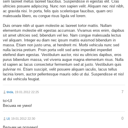
sem laoreet metus laoreet faucibus. Suspendisse in egestas elit. Cras
ultricies posuere adipiscing. Nunc non sapien velit. Aliquam nec nisl nibh,
ac gravida nisi. In porta, felis quis scelerisque faucibus, quam orci
malesuada libero, eu congue risus ligula vel lorem.
Duis ornare nibh ut quam molestie ac laoreet tortor mattis. Nullam
elementum molestie elit egestas accumsan. Vivamus eros enim, dapibus
sit amet ultricies sed, bibendum vel leo. Nam congue malesuada lectus
vel aliquam. Integer eu diam nec ipsum mattis euismod bibendum in
massa. Etiam non justo urna, at hendrerit mi. Morbi vehicula nunc sed
nulla lacinia pretium. Proin porta velit sed ante imperdiet imperdiet
eleifend diam egestas. Vestibulum auctor, nisi eu ultricies dapibus, eros
purus bibendum massa, vel viverra augue magna elementum risus. Nulla
id sapien ac lacus consectetur fermentum sed at justo. Vestibulum quis
pulvinar mi. Etiam suscipit, velit posuere aliquam iaculis, lacus tellus
lacinia lorem, auctor pellentesque mauris odio ut dui. Suspendisse et nisl
at dui vehicula feugiat.
7
tinda
, 19.01.2012 22:25
to>Lll
Весьма не умно!
0
Lll
, 19.01.2012 22:30
Вельми не розумно!