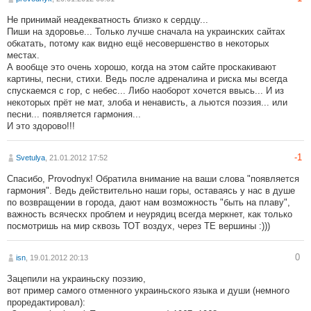
Не принимай неадекватность близко к сердцу...
Пиши на здоровье... Только лучше сначала на украинских сайтах
обкатать, потому как видно ещё несовершенство в некоторых
местах.
А вообще это очень хорошо, когда на этом сайте проскакивают
картины, песни, стихи. Ведь после адреналина и риска мы всегда
спускаемся с гор, с небес... Либо наоборот хочется ввысь... И из
некоторых прёт не мат, злоба и ненависть, а льются поэзия... или
песни... появляется гармония...
И это здорово!!!
-1
Svetulya
, 21.01.2012 17:52
Спасибо, Рrovodnyк! Обратила внимание на ваши слова "появляется
гармония". Ведь действительно наши горы, оставаясь у нас в душе
по возвращении в города, дают нам возможность "быть на плаву",
важность всяческх проблем и неурядиц всегда меркнет, как только
посмотришь на мир сквозь ТОТ воздух, через ТЕ вершины :)))
0
isn
, 19.01.2012 20:13
Зацепили на украиньску поэзию,
вот пример самого отменного украиньского языка и души (немного
проредактировал):