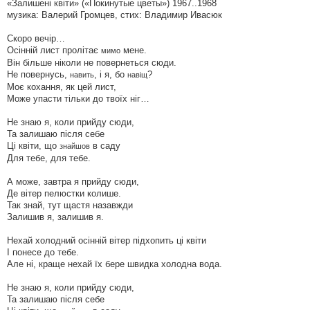
«Залишені квіти» («Покинутые цветы») 1967..1968
музика: Валерий Громцев, стих: Владимир Ивасюк
Скоро вечір…
Осінній лист пролітає
мене.
мимо
Він більше ніколи не повернеться сюди.
Не повернусь,
, і я, бо
?
навить
навіщ
Моє кохання, як цей лист,
Може упасти тільки до твоїх ніг…
Не знаю я, коли прийду сюди,
Та залишаю після себе
Ці квіти, що
в саду
знайшов
Для тебе, для тебе.
А може, завтра я прийду сюди,
Де вітер пелюстки колише.
Так знай, тут щастя назавжди
Залишив я, залишив я.
Нехай холодний осінній вітер підхопить ці квіти
І понесе до тебе.
Але ні, краще нехай їх бере швидка холодна вода.
Не знаю я, коли прийду сюди,
Та залишаю після себе