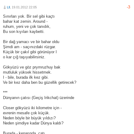
-3
Lll
, 19.01.2012 22:05
Sınırları yok. Bir sel gibi kaçtı
bahar kat zemin. Around -
ruhum, yeni ve çok tanıdık,
Bu son kıyıları kaybetti.
Bir dağ yamacı ve bir bahar oldu
Şimdi am - saçınızdaki rüzgar.
Küçük bir çakıl gibi görünüyor I
o kar çığ taşıyabilirsiniz.
Gökyüzü ve göz prymruzhuy bak
mutluluk yüksek hissetmek.
I - bile, burada ilk kez gibi.
Ve bir kez daha ben bu güzellik getirecek?
***
Dünyanın çatısı (Geçiş Irikchat) üzerinde
Closer gökyüzü iki kilometre için -
evrenin mesafe çok küçük.
Neden böyle bir büyük yıldızı?
Neden şimdiye kadar Dünya kaldı?
Burada - kenarında, çatı.