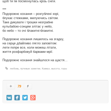
щоб ти їм посміхнулась крізь сніги.
***
Подорожнє кохання – розгублені зорі,
блукає стежками, милуючись світом.
Таке дикувате і трошки незграбне
кульбабою-сонцем злітає у небо,
бо небо – то очі блакитні-блакитні.
Подорожнє кохання лишилось на згадку,
на серце дбайливо лягло заповітом:
лети попре все, коли можеш літати,
життя розфарбовуй барвами мрії.
Подорожнє кохання знайшлося на щастя…
любовь
,
путевые заметки
,
Кавказ
,
высота
,
горы
79