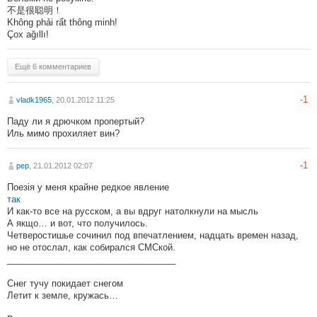
不是很聪明！
Không phải rất thông minh!
Çox ağıllı!
Ещё 6 комментариев
-1
vladk1965
, 20.01.2012 11:25
Паду ли я дрючком пропертый?
Иль мимо прохиляет вин?
-1
pep
, 21.01.2012 02:07
Поезія у меня крайне редкое явление
так
И как-то все на русском, а вы вдруг натолкнули на мысль
А якщо… и вот, что получилось.
Четверостишье сочинил под впечатлением, надцать времен назад,
но не отослал, как собирался СМСкой.
__________________________________
Снег тучу покидает снегом
Летит к земле, кружась…