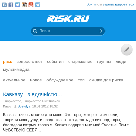
Войти
или
зарегистрироваться
риск
вопрос-ответ
события
снаряжение
группы
люди
мультимедиа
актуальное
новое
обсуждаемое
топ
скидки для риска
Кавказу - з вдячністю...
Творчество
,
Творчество РИСКовчан
Svetulya
, 18.01.2012 18:32
Пишет
Кавказ - очень многое для меня. Это горы, которые изменяли,
творили мою душу, и продолжают это делать до сих пор; горы,
благодаря котрым творю я. Кавказ подарил мне моё Счастье. Там я
ЧУВСТВУЮ СЕБЯ...