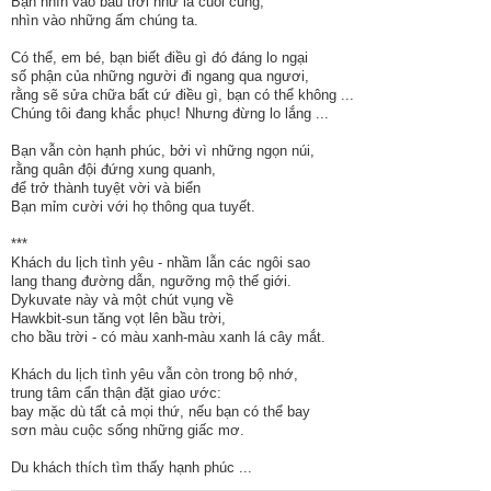
Bạn nhìn vào bầu trời như là cuối cùng,
nhìn vào những ấm chúng ta.
Có thể, em bé, bạn biết điều gì đó đáng lo ngại
số phận của những người đi ngang qua ngươi,
rằng sẽ sửa chữa bất cứ điều gì, bạn có thể không ...
Chúng tôi đang khắc phục! Nhưng đừng lo lắng ...
Bạn vẫn còn hạnh phúc, bởi vì những ngọn núi,
rằng quân đội đứng xung quanh,
để trở thành tuyệt vời và biển
Bạn mỉm cười với họ thông qua tuyết.
***
Khách du lịch tình yêu - nhầm lẫn các ngôi sao
lang thang đường dẫn, ngưỡng mộ thế giới.
Dykuvate này và một chút vụng về
Hawkbit-sun tăng vọt lên bầu trời,
cho bầu trời - có màu xanh-màu xanh lá cây mắt.
Khách du lịch tình yêu vẫn còn trong bộ nhớ,
trung tâm cẩn thận đặt giao ước:
bay mặc dù tất cả mọi thứ, nếu bạn có thể bay
sơn màu cuộc sống những giấc mơ.
Du khách thích tìm thấy hạnh phúc ...