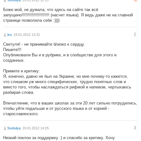
Svetulya
, 19.01.2012 11:15
Боже мой, не думала, что здесь на сайте так всё
запущено!!!!!!!!!!!!!!!!!!!!!! (насчет языка). Я ведь даже не на главной
странице позволила себе :))))
2
isn
, 19.01.2012 13:31
Светуля! - не принимайте близко к сердцу.
Пишите!!!
Опубликовали Вы и в рубрике, и в сообществе для этого и
созданных.
Примите и критику:
Я, конечно, давно не был на Украине, но мне почему-то кажется,
что слишком уж много специфических, трудно понятных слов и
вместо того, чтобы наслаждаться рифмой и напевом, чертыхаюсь
разбирая слова.
Впечатление, что в ваших школах за эти 20 лет сильно потрудились,
чтобы уйти подальше и от русского языка и от корней -
старославянского.
3
Svetulya
, 19.01.2012 14:25
Низкий поклон за поддержку :) и спасибо за критику. Хочу