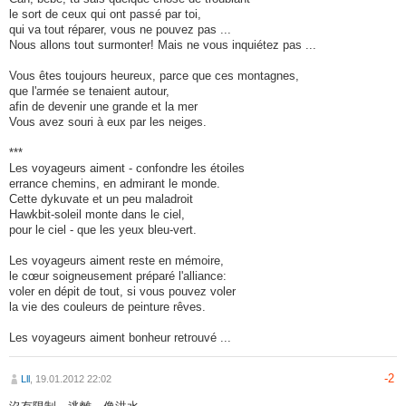
le sort de ceux qui ont passé par toi,
qui va tout réparer, vous ne pouvez pas ...
Nous allons tout surmonter! Mais ne vous inquiétez pas ...
Vous êtes toujours heureux, parce que ces montagnes,
que l'armée se tenaient autour,
afin de devenir une grande et la mer
Vous avez souri à eux par les neiges.
***
Les voyageurs aiment - confondre les étoiles
errance chemins, en admirant le monde.
Cette dykuvate et un peu maladroit
Hawkbit-soleil monte dans le ciel,
pour le ciel - que les yeux bleu-vert.
Les voyageurs aiment reste en mémoire,
le cœur soigneusement préparé l'alliance:
voler en dépit de tout, si vous pouvez voler
la vie des couleurs de peinture rêves.
Les voyageurs aiment bonheur retrouvé ...
-2
Lll
, 19.01.2012 22:02