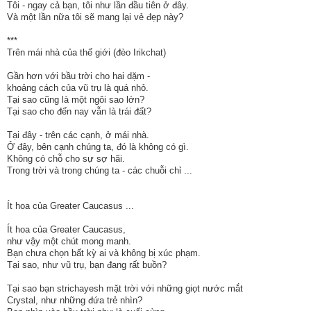
Tôi - ngay cả bạn, tôi như lần đầu tiên ở đây.
Và một lần nữa tôi sẽ mang lại vẻ đẹp này?
***
Trên mái nhà của thế giới (đèo Irikchat)
Gần hơn với bầu trời cho hai dặm -
khoảng cách của vũ trụ là quá nhỏ.
Tại sao cũng là một ngôi sao lớn?
Tại sao cho đến nay vẫn là trái đất?
Tại đây - trên các cạnh, ở mái nhà.
Ở đây, bên cạnh chúng ta, đó là không có gì.
Không có chỗ cho sự sợ hãi.
Trong trời và trong chúng ta - các chuỗi chỉ ...
Ít hoa của Greater Caucasus ...
Ít hoa của Greater Caucasus,
như vậy một chút mong manh.
Bạn chưa chọn bất kỳ ai và không bị xúc phạm.
Tại sao, như vũ trụ, bạn đang rất buồn?
Tại sao bạn strichayesh mặt trời với những giọt nước mắt
Crystal, như những đứa trẻ nhìn?