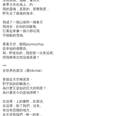
沒有限制。逃離，像洪水
春季大衣在地上。約 -
我的靈魂，是新的，那麼熟悉，
即失去了最後的海岸。
我成了一個山坡和一個春天
我現在 - 在你的頭髮風。
它看起來像一個小卵石我
可移動的雪崩。
看看天空，眼睛prymruzhuy
從幸福的感覺高。
我 - 即使你的，我想第一次來這裡。
而我將再次把這個美麗？
***
在世界的屋頂（通Irikchat）
更接近天空兩英里 -
對宇宙的距離過小。
為什麼又是如此巨大的明星？
為什麼至今仍是地球嗎？
在這裡 - 上的優勢，在屋頂。
在這裡，除了我們，沒有。
有沒有恐懼的地方。
在天堂和我們 - 唯一的串...