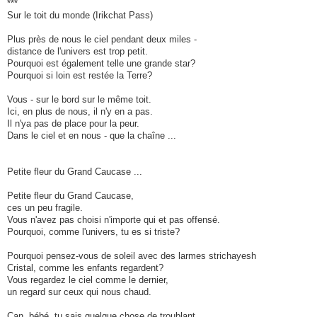
***
Sur le toit du monde (Irikchat Pass)
Plus près de nous le ciel pendant deux miles -
distance de l'univers est trop petit.
Pourquoi est également telle une grande star?
Pourquoi si loin est restée la Terre?
Vous - sur le bord sur le même toit.
Ici, en plus de nous, il n'y en a pas.
Il n'ya pas de place pour la peur.
Dans le ciel et en nous - que la chaîne ...
Petite fleur du Grand Caucase ...
Petite fleur du Grand Caucase,
ces un peu fragile.
Vous n'avez pas choisi n'importe qui et pas offensé.
Pourquoi, comme l'univers, tu es si triste?
Pourquoi pensez-vous de soleil avec des larmes strichayesh
Cristal, comme les enfants regardent?
Vous regardez le ciel comme le dernier,
un regard sur ceux qui nous chaud.
Can, bébé, tu sais quelque chose de troublant