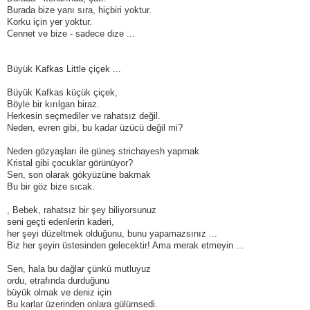
Burada bize yanı sıra, hiçbiri yoktur.
Korku için yer yoktur.
Cennet ve bize - sadece dize ...
Büyük Kafkas Little çiçek ...
Büyük Kafkas küçük çiçek,
Böyle bir kırılgan biraz.
Herkesin seçmediler ve rahatsız değil.
Neden, evren gibi, bu kadar üzücü değil mi?
Neden gözyaşları ile güneş strichayesh yapmak
Kristal gibi çocuklar görünüyor?
Sen, son olarak gökyüzüne bakmak
Bu bir göz bize sıcak.
, Bebek, rahatsız bir şey biliyorsunuz
seni geçti edenlerin kaderi,
her şeyi düzeltmek olduğunu, bunu yapamazsınız ...
Biz her şeyin üstesinden gelecektir! Ama merak etmeyin ...
Sen, hala bu dağlar çünkü mutluyuz
ordu, etrafında durduğunu
büyük olmak ve deniz için
Bu karlar üzerinden onlara gülümsedi.