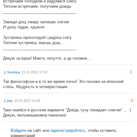
Встречаем холодком и радуемся снегу
Теплом встречаем, получаем дождь
__________________________________
Завжди дощ хмару залишає снігом
И долу падає, кружля
Зустрінеш прохолодой і радієш снігу
Теплом зустрінеш, маєшь дощ…
__________________________________
Дякую за вірші! Мають почуття, а це головне….
0
Svetulya
, 21.01.2012 17:57
Так философски и в то же время легко! Это похоже на японский
стиль. Мудрость в четверостишии.
-1
pep
, 22.01.2012 13:04
Таки ошибся в русском варианте "Дождь тучу покидает снегом" ... :)
Декую, вельмишановна панночка!
Войдите
на сайт или
зарегистрируйтесь
, чтобы оставить
комментарий