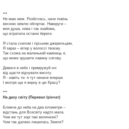
***
Не маю меж. Розбіглась, наче повінь
весною землю обгортає. Навкруги –
моя душа, нова і так знайома,
що втратила останні береги.
Я стала схилом і гірським джерельцем,
Я зараз – вітер у волоссі твоєму.
Так схожа на маленький камінець я,
що може зрушити лавину снігову.
Дивися в небо і примружуй очі
від щастя відчувати висоту.
Я - навіть ти: я тут неначе вперше.
І вкотре ще я верну в цю Красу?
***
На даху світу (Перевал Ірікчат)
Ближче до неба на два кілометри –
відстань для Всесвіту надто мала.
Чом же тут зорі такі величезні?
Чом так далеко лишилась Земля?