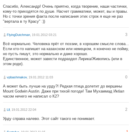
Спасибо, Александр! Очень приятно, когда творение, наши частички,
кому-то приходятся по душе. Насчет грамматики, может, вы и правы.
Но с точки зрения факта после написания этих строк я еще не раз
"вертала в ту Красу" :))
3
FlyingDutchman
, 19.01.2012 03:21
Всё нормально. Человека прёт от поэзии, в хорошем смысле слова...
Если кто-то напишет на казахском или немецком, я конечно не пойму,
но пусть пишут, это нормально и даже хорошо.
Единственное, может завести подраздел Лирика/Живопись (или в
этом роде).
0
vpbashmakov
, 19.01.2012 11:03
А может быть лучше на урду?! Редкая птица долетит до вершины
Mount Godwin Austin. Даже при тихой погоде! Там Мухаммад Икбал
часом ничего не написал о К2?
2
Lll
, 19.01.2012 22:04
Урду справа налево. Этот сайт такого не понимает.
-1