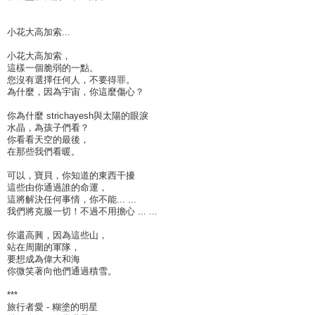
小花大高加索...
小花大高加索，
這樣一個脆弱的一點。
您沒有選擇任何人，不要得罪。
為什麼，因為宇宙，你這麼傷心？
你為什麼 strichayesh與太陽的眼淚
水晶，為孩子們看？
你看看天空的最後，
在那些我們看暖。
可以，寶貝，你知道的東西干擾
這些由你通過誰的命運，
這將解決任何事情，你不能... ...
我們將克服一切！不過不用擔心 ... ...
你還高興，因為這些山，
站在周圍的軍隊，
要想成為偉大和海
你微笑著向他們通過積雪。
***
旅行者愛 - 糊塗的明星