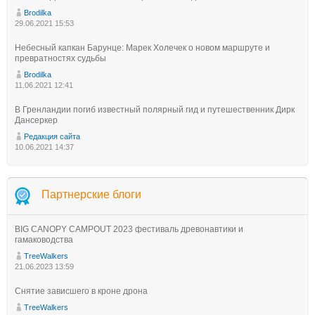
Brodilka
29.06.2021 15:53
Небесный капкан Барунце: Марек Холечек о новом маршруте и
превратностях судьбы
Brodilka
11.06.2021 12:41
В Гренландии погиб известный полярный гид и путешественник Дирк
Дансеркер
Редакция сайта
10.06.2021 14:37
Партнерские блоги
BIG CANOPY CAMPOUT 2023 фестиваль древонавтики и
гамаководства
TreeWalkers
21.06.2023 13:59
Снятие зависшего в кроне дрона
TreeWalkers