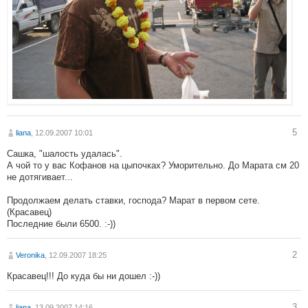
5
liana
, 12.09.2007 10:01
Сашка, "шалость удалась".
А чой то у вас Кофанов на цыпочках? Уморительно. До Марата см 20
не дотягивает...
Продолжаем делать ставки, господа? Марат в первом сете.
(Красавец)
Последние были 6500. :-))
2
Veronika
, 12.09.2007 18:25
Красавец!!! До куда бы ни дошел :-))
3
liana
, 13.09.2007 14:16