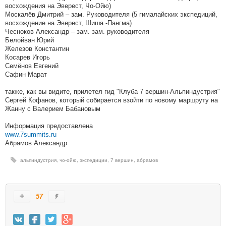
восхождения на Эверест, Чо-Ойю)
Москалёв Дмитрий – зам. Руководителя (5 гималайских экспедиций,
восхождение на Эверест, Шиша -Пангма)
Чесноков Александр – зам. зам. руководителя
Белойван Юрий
Железов Константин
Косарев Игорь
Семёнов Евгений
Сафин Марат
также, как вы видите, прилетел гид "Клуба 7 вершин-Альпиндустрия"
Сергей Кофанов, который собирается взойти по новому маршруту на
Жанну с Валерием Бабановым
Информация предоставлена
www.7summits.ru
Абрамов Александр
альпиндустрия
,
чо-ойю
,
экспедиции
,
7 вершин
,
абрамов
57