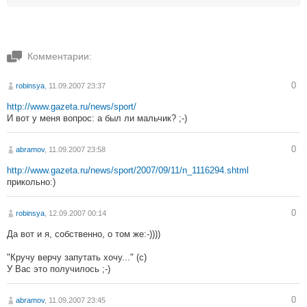
Комментарии:
0
robinsya
, 11.09.2007 23:37
http://www.gazeta.ru/news/sport/
И вот у меня вопрос: а был ли мальчик? ;-)
0
abramov
, 11.09.2007 23:58
http://www.gazeta.ru/news/sport/2007/09/11/n_1116294.shtml
прикольно:)
0
robinsya
, 12.09.2007 00:14
Да вот и я, собственно, о том же:-))))
"Кручу верчу запутать хочу..." (с)
У Вас это получилось ;-)
0
abramov
, 11.09.2007 23:45