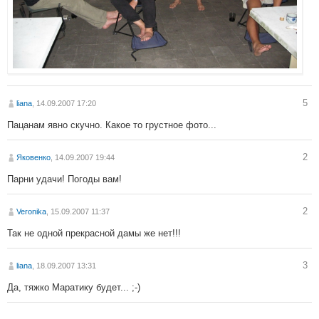
5
liana
, 14.09.2007 17:20
Пацанам явно скучно. Какое то грустное фото...
2
Яковенко
, 14.09.2007 19:44
Парни удачи! Погоды вам!
2
Veronika
, 15.09.2007 11:37
Так не одной прекрасной дамы же нет!!!
3
liana
, 18.09.2007 13:31
Да, тяжко Маратику будет... ;-)