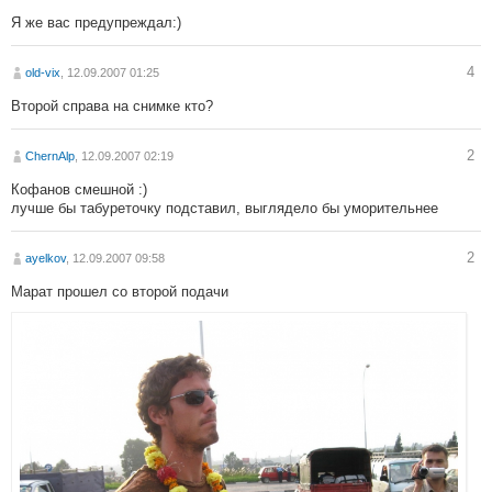
Я же вас предупреждал:)
4
old-vix
, 12.09.2007 01:25
Второй справа на снимке кто?
2
ChernAlp
, 12.09.2007 02:19
Кофанов смешной :)
лучше бы табуреточку подставил, выглядело бы уморительнее
2
ayelkov
, 12.09.2007 09:58
Марат прошел со второй подачи