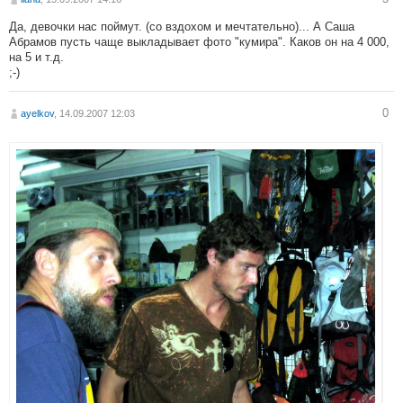
Да, девочки нас поймут. (со вздохом и мечтательно)... А Саша
Абрамов пусть чаще выкладывает фото "кумира". Каков он на 4 000,
на 5 и т.д.
;-)
0
ayelkov
, 14.09.2007 12:03