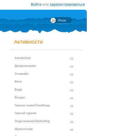
Войти
или
зарегистрироваться
Активности
Альпинизм
Древолазание
Слэклайн
Вело
Вода
Воздух
Горные лыжи/Сноуборд
Горный туризм
Ледолазание/drytoolling
Мультигонки