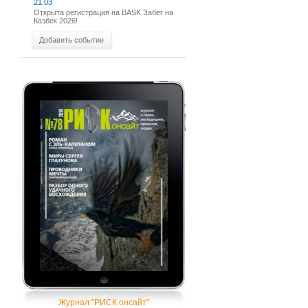
21.03
Открыта регистрация на BASK Забег на
Казбек 2026!
Добавить событие
Журнал "РИСК онсайт"