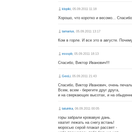
klopiki
, 05.09.2011 11:18
Хорошо, что коротко и весомо... Спасибо
tamarius
, 05.09.2011 13:17
Ком в горле. И все это в августе. Почем
essspb
, 05.09.2011 18:13
Спасибо, Виктор Иванович!!!
GeoLi
, 05.09.2011 21:43
Спасибо, Виктор Иванович, очень печаль
Всем, всем - берегите друг друга,
и на сверкающих высотах, и на обыденны
tatuinka
, 06.09.2011 00:05
горы забрали кровавую дань.
хватит лежать на снегу.встань!
моросью серой плакал рассвет -