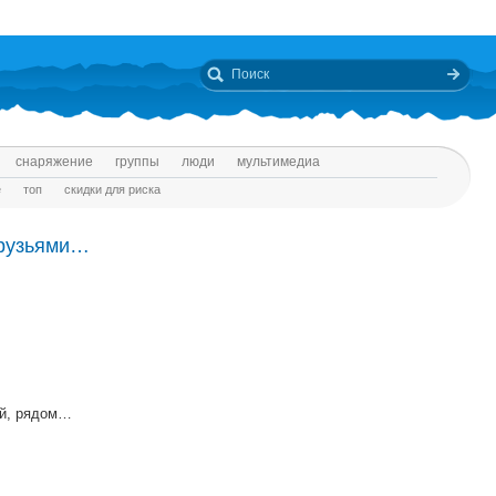
снаряжение
группы
люди
мультимедиа
е
топ
скидки для риска
друзьями…
ий, рядом…