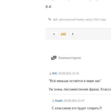
В.И.
Цей
,
Центральный Кавказ
,
август 2011 года
245
Комментарии:
AVK
, 03.09.2011 21:12
"Всё меньше остаётся в мире нас"
Уж очень пессимистичная фраза. Классик
klopiki
, 03.09.2011 21:37
С классиком кто будет спорить?!