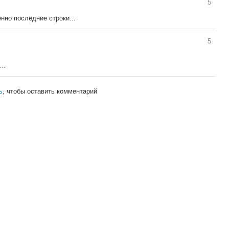
5
нно последние строки...
5
..
ь
, чтобы оставить комментарий