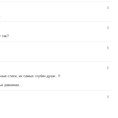
4
.
4
у так?
6
6
ные стихи, их самых глубин души.. !!
х равнинах...
4