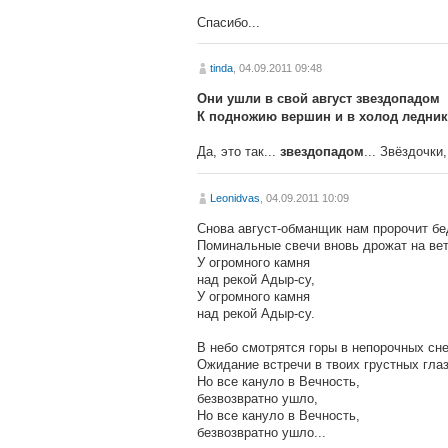
Спасибо...
tinda
, 04.09.2011 09:48
Они ушли в свой август звездопадом
К подножию вершин и в холод леднико
Да, это так...
... Звёздочки
звездопадом
Leonidvas
, 04.09.2011 10:09
Cнова август-обманщик нам пророчит бед
Поминальные свечи вновь дрожат на ве
У огромного камня
над рекой Адыр-су,
У огромного камня
над рекой Адыр-су.
В небо смотрятся горы в непорочных сне
Ожидание встречи в твоих грустных глаз
Но все кануло в Вечность,
безвозвратно ушло,
Но все кануло в Вечность,
безвозвратно ушло...