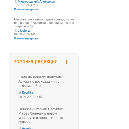
Миргородский Александр
19.07.2026 17:17
0 комментариев
Мы ответим нашим чадам правду, им не
все равно: «Удивительное рядом, но оно
запрещено!»
vilgeforts
04.08.2026 14:12
0 комментариев
Колонка редакции
Соло на Денали: Шанталь
Асторга о восхождении с
лыжами и без
Brodilka
29.06.2021 15:53
Небесный капкан Барунце:
Марек Холечек о новом
маршруте и превратностях
судьбы
Brodilka