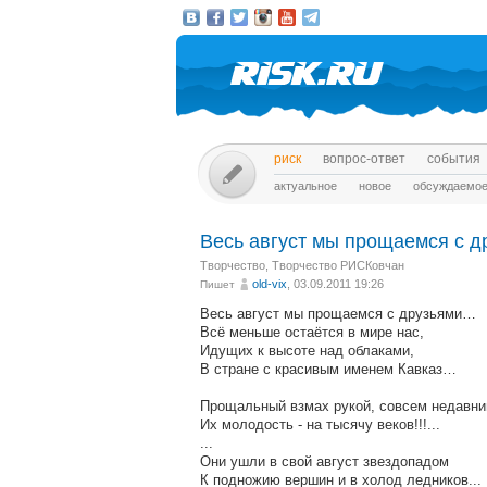
риск
вопрос-ответ
события
актуальное
новое
обсуждаемо
Весь август мы прощаемся с 
Творчество
,
Творчество РИСКовчан
old-vix
, 03.09.2011 19:26
Пишет
Весь август мы прощаемся с друзьями…
Всё меньше остаётся в мире нас,
Идущих к высоте над облаками,
В стране с красивым именем Кавказ…
Прощальный взмах рукой, совсем недавн
Их молодость - на тысячу веков!!!...
...
Они ушли в свой август звездопадом
К подножию вершин и в холод ледников...