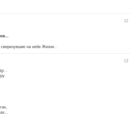
12
в...
, сверкнувшие на небе Жизни...
13
у...
тру
гах,
ах...