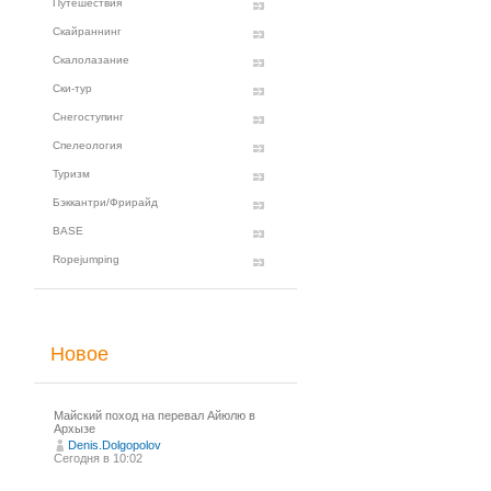
Путешествия
Скайраннинг
Скалолазание
Ски-тур
Снегоступинг
Спелеология
Туризм
Бэккантри/Фрирайд
BASE
Ropejumping
Новое
Майский поход на перевал Айюлю в
Архызе
Denis.Dolgopolov
Сегодня в 10:02