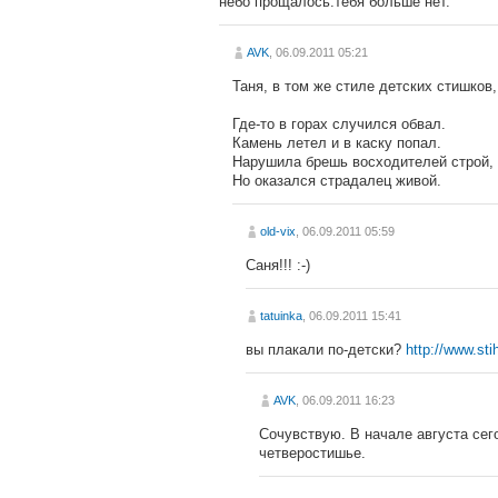
небо прощалось.тебя больше нет.
AVK
, 06.09.2011 05:21
Таня, в том же стиле детских стишков
Где-то в горах случился обвал.
Камень летел и в каску попал.
Нарушила брешь восходителей строй,
Но оказался страдалец живой.
old-vix
, 06.09.2011 05:59
Саня!!! :-)
tatuinka
, 06.09.2011 15:41
вы плакали по-детски?
http://www.sti
AVK
, 06.09.2011 16:23
Сочувствую. В начале августа сего
четверостишье.