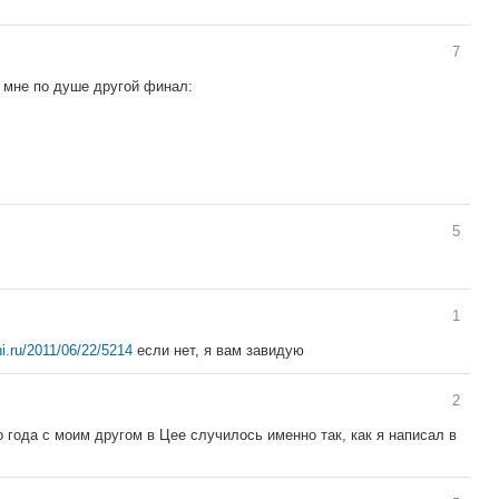
7
, мне по душе другой финал:
5
1
hi.ru/2011/06/22/5214
если нет, я вам завидую
2
 года с моим другом в Цее случилось именно так, как я написал в