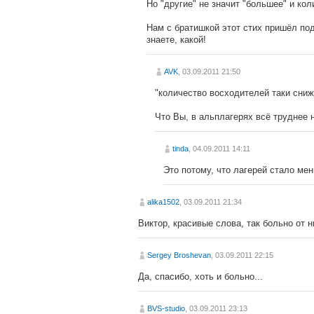
Но "другие" не значит "большее" и кол
Нам с братишкой этот стих пришёл под
знаете, какой!
AVK
, 03.09.2011 21:50
"количество восходителей таки сниж
Что Вы, в альплагерях всё труднее 
tinda
, 04.09.2011 14:11
Это потому, что лагерей стало мень
alika1502
, 03.09.2011 21:34
Виктор, красивые слова, так больно от н
Sergey Broshevan
, 03.09.2011 22:15
Да, спасибо, хоть и больно...
BVS-studio
, 03.09.2011 23:13