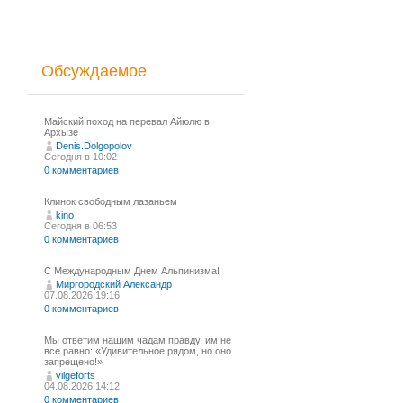
Обсуждаемое
Майский поход на перевал Айюлю в
Архызе
Denis.Dolgopolov
Сегодня в 10:02
0 комментариев
Клинок свободным лазаньем
kino
Сегодня в 06:53
0 комментариев
С Международным Днем Альпинизма!⁠
Миргородский Александр
07.08.2026 19:16
0 комментариев
Мы ответим нашим чадам правду, им не
все равно: «Удивительное рядом, но оно
запрещено!»
vilgeforts
04.08.2026 14:12
0 комментариев