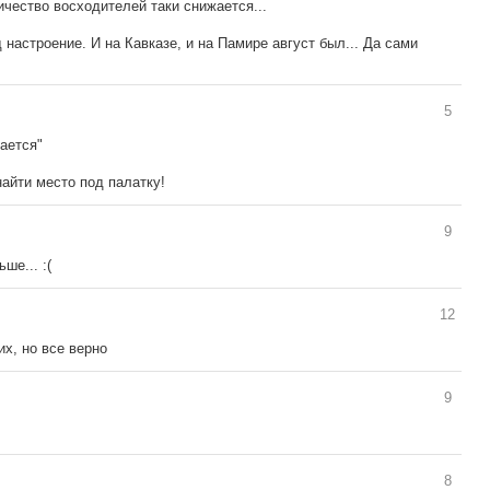
ичество восходителей таки снижается...
 настроение. И на Кавказе, и на Памире август был... Да сами
5
ается"
найти место под палатку!
9
ше... :(
12
их, но все верно
9
8