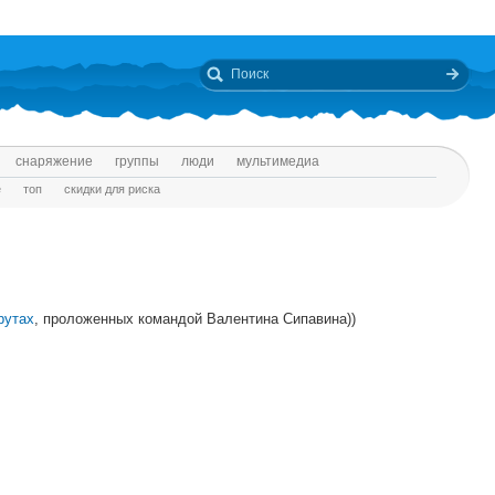
снаряжение
группы
люди
мультимедиа
е
топ
скидки для риска
рутах
, проложенных командой Валентина Сипавина))