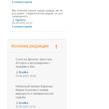
0 комментариев
Мы ответим нашим чадам правду, им не
все равно: «Удивительное рядом, но оно
запрещено!»
vilgeforts
04.08.2026 14:12
0 комментариев
Колонка редакции
Соло на Денали: Шанталь
Асторга о восхождении с
лыжами и без
Brodilka
29.06.2021 15:53
Небесный капкан Барунце:
Марек Холечек о новом
маршруте и превратностях
судьбы
Brodilka
11.06.2021 12:41