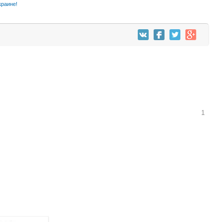
раине!
1