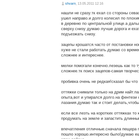
shvarn
, 13.05.2011 12:16
нашли не сразу.тк ехал со стороны сева
ушел направо.и долго колесил по плохим
в деревню по центральной улице.а дальш
сверху.снизу думаю лучше дорога и еха
подъезжать снизу.
зацепы крошатся.часто от постановки н
хуже не стали работать.думаю со време
сложнее и интереснее.
мелки помогали конечно.лезешь как то т
сложнее.тк поиск зацепов-самая творчес
пробивка очень не редкая!сказал бы чт
оттяжки снимали только на дрим найт.па
опыта,вот и упирался долго.на фентези
лазания.думаю так и стоит делать,чтоб
если все лезть на коротких оттяжках то
продумать на земле и запастить длинн
впечатления отличные.сначала пещера п
пошло хорошо.интересно было!думаю ещ