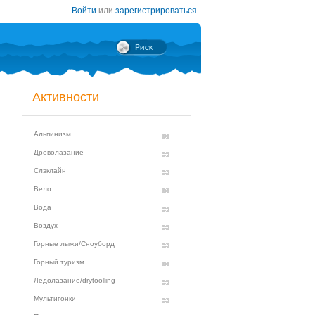
Войти
или
зарегистрироваться
Активности
Альпинизм
Древолазание
Слэклайн
Вело
Вода
Воздух
Горные лыжи/Сноуборд
Горный туризм
Ледолазание/drytoolling
Мультигонки