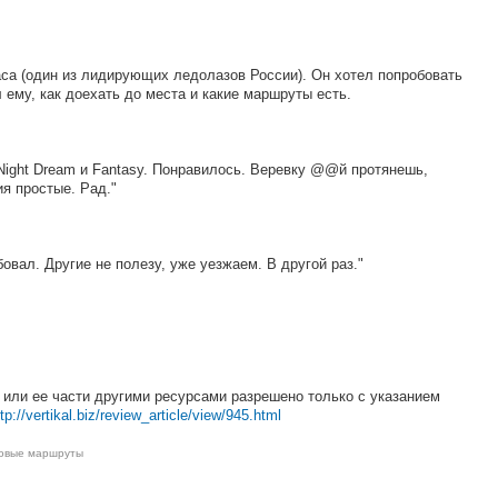
са (один из лидирующих ледолазов России). Он хотел попробовать
ему, как доехать до места и какие маршруты есть.
 Night Dream и Fantasy. Понравилось. Веревку @@й протянешь,
я простые. Рад."
овал. Другие не полезу, уже уезжаем. В другой раз."
 или ее части другими ресурсами разрешено только с указанием
tp://vertikal.biz/review_article/view/945.html
овые маршруты