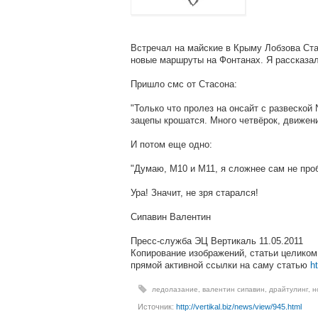
Встречал на майские в Крыму Лобзова Ста
новые маршруты на Фонтанах. Я рассказал 
Пришло смс от Стасона:
"Только что пролез на онсайт с развеской
зацепы крошатся. Много четвёрок, движени
И потом еще одно:
"Думаю, М10 и М11, я сложнее сам не проб
Ура! Значит, не зря старался!
Сипавин Валентин
Пресс-служба ЭЦ Вертикаль 11.05.2011
Копирование изображений, статьи целиком
прямой активной ссылки на саму статью
ht
ледолазание
,
валентин сипавин
,
драйтулинг
,
н
Источник:
http://vertikal.biz/news/view/945.html