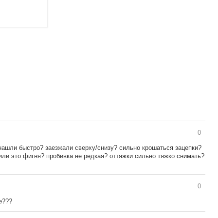
0
нашли быстро? заезжали сверху/снизу? сильно крошаться зацепки?
или это фигня? пробивка не редкая? оттяжки сильно тяжко снимать?
0
е???