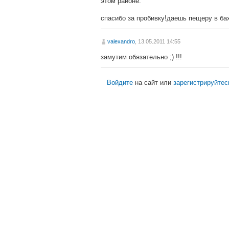
этом районе.
спасибо за пробивку!даешь пещеру в ба
valexandro
, 13.05.2011 14:55
замутим обязательно ;) !!!
Войдите
на сайт или
зарегистрируйтес