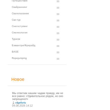
Путешествия
Скайраннинг
Скалолазание
Ски-тур
Снегоступинг
Спелеология
Туризм
Бэккантри/Фрирайд
BASE
Ropejumping
Новое
Мы ответим нашим чадам правду, им не
все равно: «Удивительное рядом, но оно
запрещено!»
vilgeforts
04.08.2026 14:12