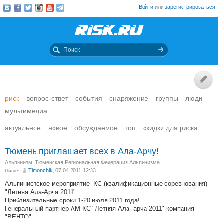
Войти
или
зарегистрироваться
риск
вопрос-ответ
события
снаряжение
группы
люди
мультимедиа
актуальное
новое
обсуждаемое
топ
скидки для риска
Тюмень приглашает всех в Ала-Арчу!
Альпинизм
,
Тюменская Региональная Федерация Альпинизма
Timonchik
, 07.04.2011 12:33
Пишет
Альпинистское мероприятие -КС (квалификационные соревнования)
"Летняя Ала-Арча 2011"
Приблизительные сроки 1-20 июля 2011 года!
Генеральный партнер АМ КС "Летняя Ала- арча 2011" компания
"ВЕНТО"