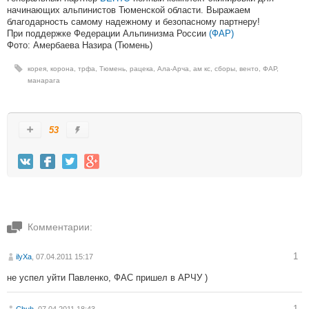
начинающих альпинистов Тюменской области. Выражаем
благодарность самому надежному и безопасному партнеру!
При поддержке Федерации Альпинизма России
(ФАР)
Фото: Амербаева Назира (Тюмень)
корея
,
корона
,
трфа
,
Тюмень
,
рацека
,
Ала-Арча
,
ам кс
,
сборы
,
венто
,
ФАР
,
манарага
53
Комментарии:
1
ilyXa
, 07.04.2011 15:17
не успел уйти Павленко, ФАС пришел в АРЧУ )
1
Chuh
, 07.04.2011 18:43