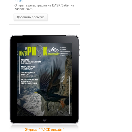
21.03
Открыта регистрация на BASK Забег на
Казбек 2026!
Добавить событие
Журнал "РИСК онсайт"