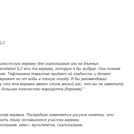
6-7
инистскую веревку для скалолазания или на длинных
elation 9,2 это та веревка, которую я бы выбрал. Она тонкая
йкая. Тефлоновое покрытие придает ей гладкость и делает
ережет ее от воды в плохую погоду. Я бы рекомендовал
 что эта веревка имеет столь малый вес, что вы не заметите
 большее количество маршрутов (дорожек)."
ская веревка. Посередине изменяется рисунок оплетки, что
ить длину оставшегося участка веревки.
олазание, микст, мультипитчи, скалолазание.