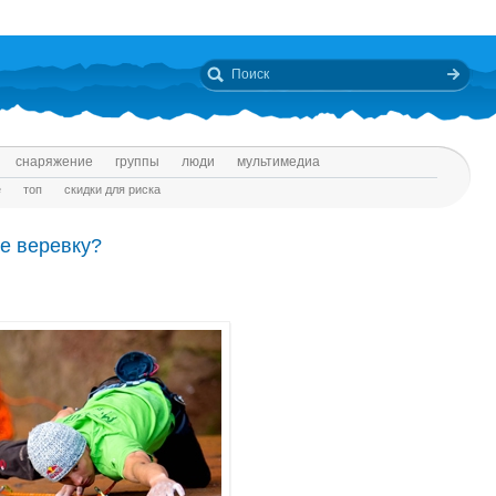
снаряжение
группы
люди
мультимедиа
е
топ
скидки для риска
е веревку?