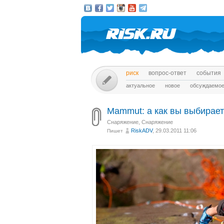
риск
вопрос-ответ
события
актуальное
новое
обсуждаемо
Mammut: а как вы выбирает
Снаряжение
,
Снаряжение
RiskADV
, 29.03.2011 11:06
Пишет