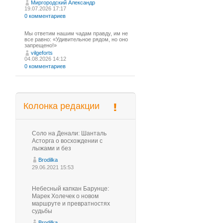
Миргородский Александр
19.07.2026 17:17
0 комментариев
Мы ответим нашим чадам правду, им не
все равно: «Удивительное рядом, но оно
запрещено!»
vilgeforts
04.08.2026 14:12
0 комментариев
Колонка редакции
Соло на Денали: Шанталь
Асторга о восхождении с
лыжами и без
Brodilka
29.06.2021 15:53
Небесный капкан Барунце:
Марек Холечек о новом
маршруте и превратностях
судьбы
Brodilka