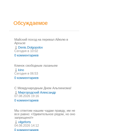
Обсуждаемое
Майский поход на перевал Айюлю в
Архызе
Denis.Dolgopolov
Сегодня в 10:02
0 комментариев
Клинок свободным лазаньем
kino
Сегодня в 06:53
0 комментариев
С Международным Днем Альпинизма!⁠
Миргородский Александр
07.08.2026 19:16
0 комментариев
Мы ответим нашим чадам правду, им не
все равно: «Удивительное рядом, но оно
запрещено!»
vilgeforts
04.08.2026 14:12
0 комментариев