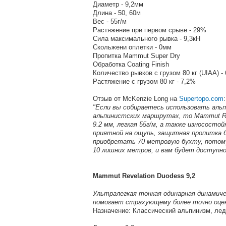
Диаметр - 9,2мм
Длина - 50, 60м
Вес - 55г/м
Растяжение при первом срыве - 29%
Сила максимального рывка - 9,3кН
Скольжени оплетки - 0мм
Пропитка Mammut Super Dry
Обработка Coating Finish
Количество рывков с грузом 80 кг (UIAA) - 
Растяжение с грузом 80 кг - 7,2%
Отзыв от McKenzie Long на
Supertopo.com
:
"Если вы собираетесь использовать альп
альпинистских маршрутах, то Mammut Rev
9.2 мм, легкая 55г/м, а также износосто
приятной на ощупь, защитная пропитка б
приобретать 70 метровую бухту, потому
10 лишних метров, и вам будет доступно
Mammut Revelation Duodess 9,2
Ультралегкая тонкая одинарная динамиче
помогает страхующему более точно оцен
Назначение: Классический альпинизм, лед