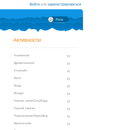
Войти
или
зарегистрироваться
Активности
Альпинизм
Древолазание
Слэклайн
Вело
Вода
Воздух
Горные лыжи/Сноуборд
Горный туризм
Ледолазание/drytoolling
Мультигонки