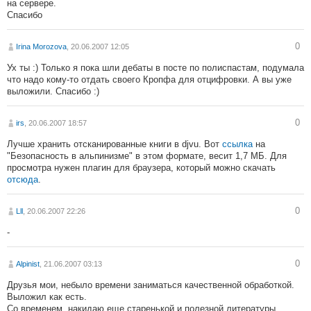
на сервере.
Спасибо
0
Irina Morozova
, 20.06.2007 12:05
Ух ты :) Только я пока шли дебаты в посте по полиспастам, подумала
что надо кому-то отдать своего Кропфа для отцифровки. А вы уже
выложили. Спасибо :)
0
irs
, 20.06.2007 18:57
Лучше хранить отсканированные книги в djvu. Вот
ссылка
на
"Безопасность в альпинизме" в этом формате, весит 1,7 МБ. Для
просмотра нужен плагин для браузера, который можно скачать
отсюда
.
0
Lll
, 20.06.2007 22:26
-
0
Alpinist
, 21.06.2007 03:13
Друзья мои, небыло времени заниматься качественной обработкой.
Выложил как есть.
Со временем, накидаю еще старенькой и полезной литературы,