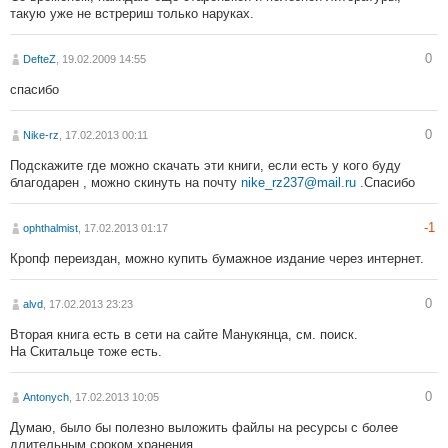
такую уже не встрериш только наруках.
0
DefteZ
, 19.02.2009 14:55
спасибо
0
Nike-rz
, 17.02.2013 00:11
Подскажите где можно скачать эти книги, если есть у кого буду
благодарен , можно скинуть на почту
nike_rz237@mail.ru
.Спасибо
-1
ophthalmist
, 17.02.2013 01:17
Кропф переиздан, можно купить бумажное издание через интернет.
0
alvd
, 17.02.2013 23:23
Вторая книга есть в сети на сайте Манукянца, см. поиск.
На Скитальце тоже есть.
0
Antonych
, 17.02.2013 10:05
Думаю, было бы полезно выложить файлы на ресурсы с более
длительным сроком хранения.