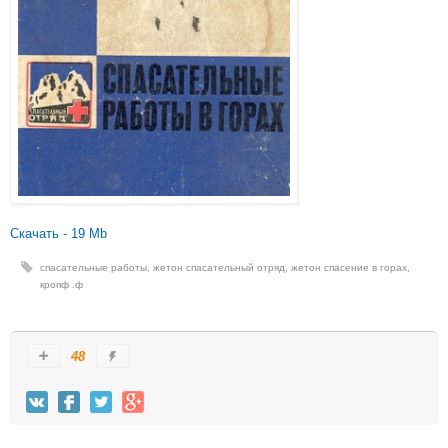
Скачать - 19 Mb
cпасательные работы
,
жетон спасательный отряд
,
жетон спасение в горах
,
кропф .ф
48