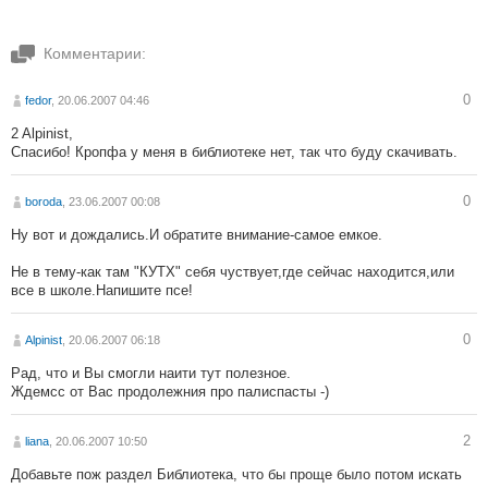
Комментарии:
0
fedor
, 20.06.2007 04:46
2 Alpinist,
Спасибо! Кропфа у меня в библиотеке нет, так что буду скачивать.
0
boroda
, 23.06.2007 00:08
Ну вот и дождались.И обратите внимание-самое емкое.
Не в тему-как там "КУТХ" себя чуствует,где сейчас находится,или
все в школе.Напишите псе!
0
Alpinist
, 20.06.2007 06:18
Рад, что и Вы смогли наити тут полезное.
Ждемсс от Вас продолежния про палиспасты -)
2
liana
, 20.06.2007 10:50
Добавьте пож раздел Библиотека, что бы проще было потом искать