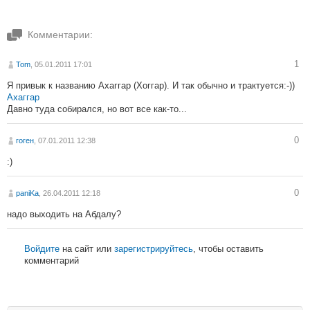
Комментарии:
1
Tom
, 05.01.2011 17:01
Я привык к названию Ахаггар (Хоггар). И так обычно и трактуется:-))
Ахаггар
Давно туда собирался, но вот все как-то...
0
гоген
, 07.01.2011 12:38
:)
0
paniKa
, 26.04.2011 12:18
надо выходить на Абдалу?
Войдите
на сайт или
зарегистрируйтесь
, чтобы оставить
комментарий