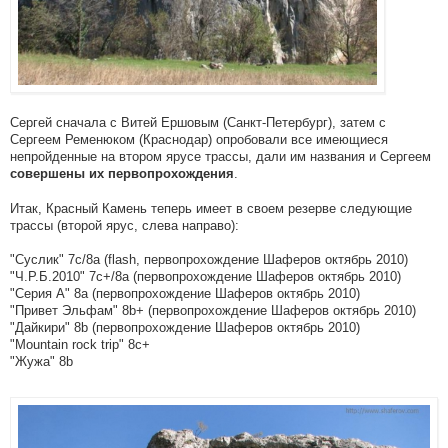
Сергей сначала с Витей Ершовым (Санкт-Петербург), затем с
Сергеем Ременюком (Краснодар) опробовали все имеющиеся
непройденные на втором ярусе трассы, дали им названия и Сергеем
.
совершены их первопрохождения
Итак, Красный Камень теперь имеет в своем резерве следующие
трассы (второй ярус, слева направо):
"Суслик" 7с/8a (flash, первопрохождение Шаферов октябрь 2010)
"Ч.Р.Б.2010" 7с+/8a (первопрохождение Шаферов октябрь 2010)
"Серия А" 8a (первопрохождение Шаферов октябрь 2010)
"Привет Эльфам" 8b+ (первопрохождение Шаферов октябрь 2010)
"Дайкири" 8b (первопрохождение Шаферов октябрь 2010)
"Mountain rock trip" 8c+
"Жужа" 8b