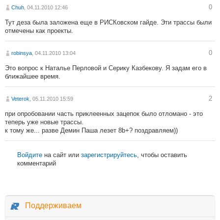
0
Chuh
, 04.11.2010 12:46
Тут деза была заложена еще в РИСКовском гайде. Эти трассы были
отмечены как проекты.
0
robinsya
, 04.11.2010 13:04
Это вопрос к Наталье Перловой и Серику Казбекову. Я задам его в
ближайшее время.
2
Veterok
, 05.11.2010 15:59
при опробовании часть приклеенных зацепок было отломано - это
теперь уже новые трассы.
к тому же... разве Демин Паша лезет 8b+? поздравляем))
Войдите
на сайт или
зарегистрируйтесь
, чтобы оставить
комментарий
Поддерживаем