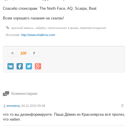
Спасибо спонсорам: The North Face, AQ, Scarpa, Beal.
Всем хорошего лазания на скалах!
красный камень
,
гайдбук
,
скалолазание в крыму
,
первопрохождения
Источник:
http://www.shaferov.com
100
Комментарии:
0
terenteva
, 04.11.2010 09:38
что то вы дезинформируете. Паша Дёмин из Красноярска всё пролез,
что набил.