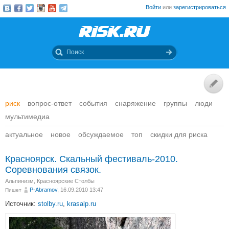
Войти
или
зарегистрироваться
риск
вопрос-ответ
события
снаряжение
группы
люди
мультимедиа
актуальное
новое
обсуждаемое
топ
скидки для риска
Красноярск. Скальный фестиваль-2010.
Соревнования связок.
Альпинизм
,
Красноярские Столбы
P-Abramov
, 16.09.2010 13:47
Пишет
Источник:
stolby.ru
,
krasalp.ru