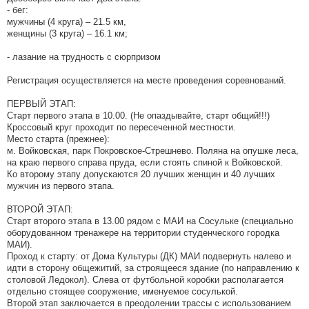
- бег:
мужчины (4 круга) – 21.5 км,
женщины (3 круга) – 16.1 км;
- лазание на трудность с сюрпризом
Регистрация осуществляется на месте проведения соревнований.
ПЕРВЫЙ ЭТАП:
Старт первого этапа в 10.00. (Не опаздывайте, старт общий!!!)
Кроссовый круг проходит по пересеченной местности.
Место старта (прежнее):
м. Войковская, парк Покровское-Стрешнево. Поляна на опушке леса,
на краю первого справа пруда, если стоять спиной к Войковской.
Ко второму этапу допускаются 20 лучших женщин и 40 лучших
мужчин из первого этапа.
ВТОРОЙ ЭТАП:
Старт второго этапа в 13.00 рядом с МАИ на Сосульке (специально
оборудованном тренажере на территории студенческого городка
МАИ).
Проход к старту: от Дома Культуры (ДК) МАИ подвернуть налево и
идти в сторону общежитий, за строящееся здание (по направлению к
столовой Ледокол). Слева от футбольной коробки располагается
отдельно стоящее сооружение, именуемое сосулькой.
Второй этап заключается в преодолении трассы с использованием