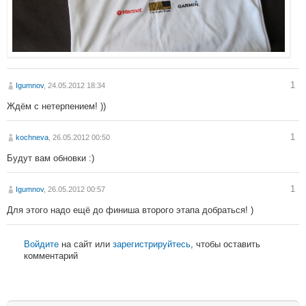
1
Igumnov
, 24.05.2012 18:34
Ждём с нетерпением! ))
1
kochneva
, 26.05.2012 00:50
Будут вам обновки :)
1
Igumnov
, 26.05.2012 00:57
Для этого надо ещё до финиша второго этапа добраться! )
Войдите
на сайт или
зарегистрируйтесь
, чтобы оставить
комментарий