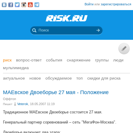
Войти
или
зарегистрироваться
риск
вопрос-ответ
события
снаряжение
группы
люди
мультимедиа
актуальное
новое
обсуждаемое
топ
скидки для риска
МАЕвское Двоеборье 27 мая - Положение
Оффтоп
Veterok
, 18.05.2007 11:19
Пишет
Традиционное МАЕвское Двоеборье состоится 27 мая.
Генеральный партнер соревнований – сеть "МегаФон-Москва".
Двоеборье включает два этапа: