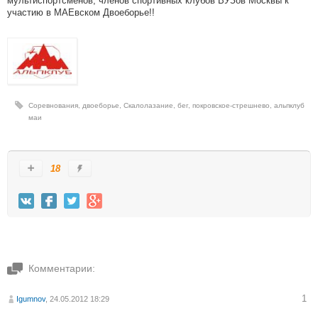
мультиспортсменов, членов спортивных клубов ВУЗов Москвы к
участию в МАЕвском Двоеборье!!
Соревнования
,
двоеборье
,
Скалолазание
,
бег
,
покровское-стрешнево
,
альпклуб
маи
18
Комментарии:
1
Igumnov
, 24.05.2012 18:29