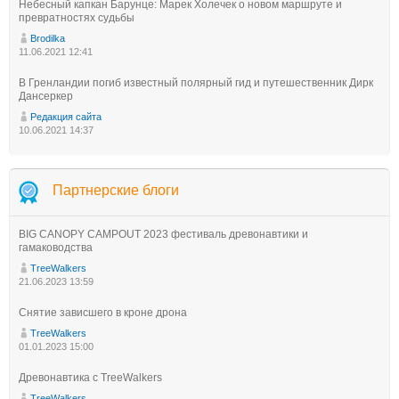
Небесный капкан Барунце: Марек Холечек о новом маршруте и
превратностях судьбы
Brodilka
11.06.2021 12:41
В Гренландии погиб известный полярный гид и путешественник Дирк
Дансеркер
Редакция сайта
10.06.2021 14:37
Партнерские блоги
BIG CANOPY CAMPOUT 2023 фестиваль древонавтики и
гамаководства
TreeWalkers
21.06.2023 13:59
Снятие зависшего в кроне дрона
TreeWalkers
01.01.2023 15:00
Древонавтика с TreeWalkers
TreeWalkers