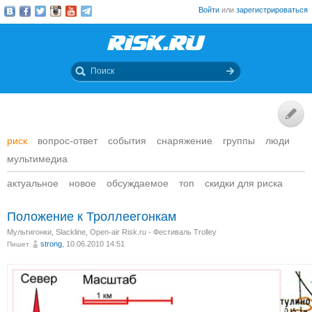
Войти
или
зарегистрироваться
риск
вопрос-ответ
события
снаряжение
группы
люди
мультимедиа
актуальное
новое
обсуждаемое
топ
скидки для риска
Положение к Троллеегонкам
Мультигонки
,
Slackline
,
Open-air Risk.ru - Фестиваль Trolley
strong
, 10.06.2010 14:51
Пишет