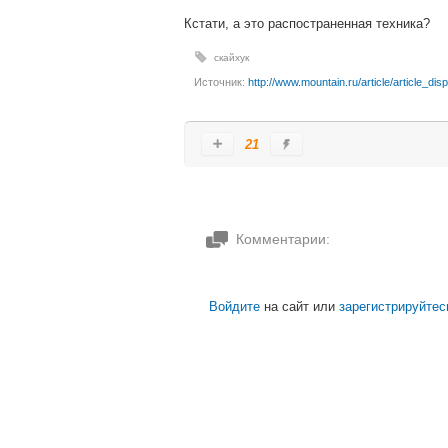
Кстати, а это распостраненная техника?
скайхук
Источник:
http://www.mountain.ru/article/article_di
21
Комментарии:
Войдите
на сайт или
зарегистрируйтес