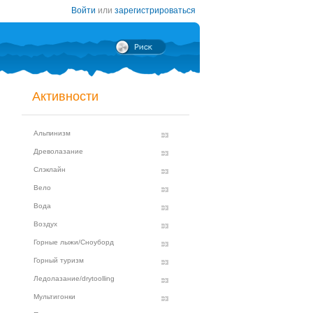
Войти
или
зарегистрироваться
Активности
Альпинизм
Древолазание
Слэклайн
Вело
Вода
Воздух
Горные лыжи/Сноуборд
Горный туризм
Ледолазание/drytoolling
Мультигонки