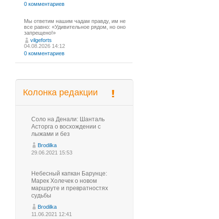
0 комментариев
Мы ответим нашим чадам правду, им не
все равно: «Удивительное рядом, но оно
запрещено!»
vilgeforts
04.08.2026 14:12
0 комментариев
Колонка редакции
Соло на Денали: Шанталь
Асторга о восхождении с
лыжами и без
Brodilka
29.06.2021 15:53
Небесный капкан Барунце:
Марек Холечек о новом
маршруте и превратностях
судьбы
Brodilka
11.06.2021 12:41