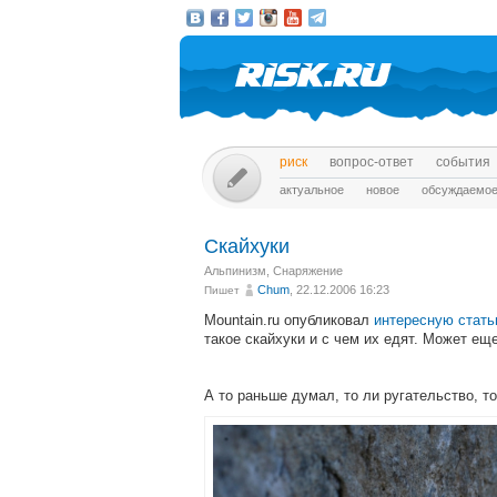
риск
вопрос-ответ
события
актуальное
новое
обсуждаемо
Скайхуки
Альпинизм
,
Снаряжение
Chum
, 22.12.2006 16:23
Пишет
Mountain.ru опубликовал
интересную стат
такое скайхуки и с чем их едят. Может еще
А то раньше думал, то ли ругательство, то 