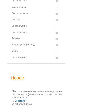
Путешествия
Скайраннинг
Скалолазание
Ски-тур
Снегоступинг
Спелеология
Туризм
Бэккантри/Фрирайд
BASE
Ropejumping
Новое
Мы ответим нашим чадам правду, им не
все равно: «Удивительное рядом, но оно
запрещено!»
vilgeforts
04.08.2026 14:12