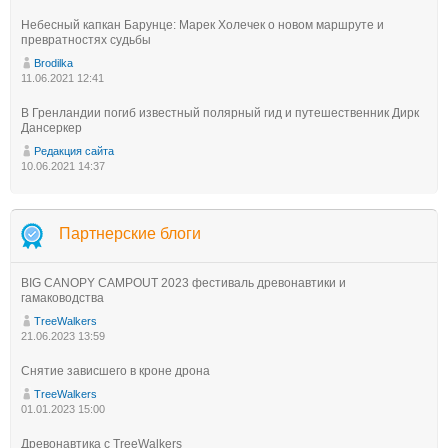
Небесный капкан Барунце: Марек Холечек о новом маршруте и
превратностях судьбы
Brodilka
11.06.2021 12:41
В Гренландии погиб известный полярный гид и путешественник Дирк
Дансеркер
Редакция сайта
10.06.2021 14:37
Партнерские блоги
BIG CANOPY CAMPOUT 2023 фестиваль древонавтики и
гамаководства
TreeWalkers
21.06.2023 13:59
Снятие зависшего в кроне дрона
TreeWalkers
01.01.2023 15:00
Древонавтика с TreeWalkers