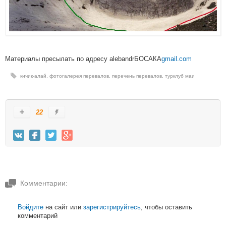
Материалы пресылать по адресу alebandrБОСАКА
gmail.com
кичик-алай
,
фотогалерея перевалов
,
перечень перевалов
,
турклуб маи
22
Комментарии:
Войдите
на сайт или
зарегистрируйтесь
, чтобы оставить
комментарий