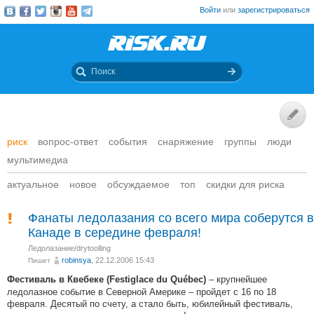
Войти
или
зарегистрироваться
риск
вопрос-ответ
события
снаряжение
группы
люди
мультимедиа
актуальное
новое
обсуждаемое
топ
скидки для риска
Фанаты ледолазания со всего мира соберутся в
Канаде в середине февраля!
Ледолазание/drytoolling
robinsya
, 22.12.2006 15:43
Пишет
– крупнейшее
Фестиваль в Квебеке (Festiglace du Québec)
ледолазное событие в Северной Америке – пройдет с 16 по 18
февраля. Десятый по счету, а стало быть, юбилейный фестиваль,