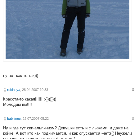
ну вот как-то так)))
0
robinsya
, 28.04.2007 10:33
Красота-то какая!!!!!! :-))))))))
Молодцы вы!!!!
0
babhinec
, 22.07.2007 05:22
Ну и где тут ски-альпинизм? Девушки есть и с лыжами, и даже на
койке! А вот кто как поднимается, и как спускается -нет:((( Неужели
не нашлось рядом никого с фотиком?