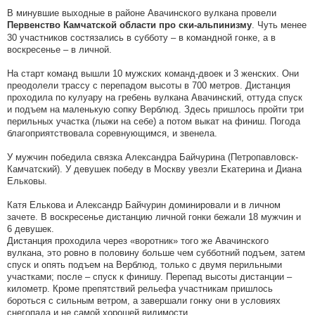
В минувшие выходные в районе Авачинского вулкана провели
. Чуть менее
Первенство Камчатской области про ски-альпинизму
30 участников состязались в субботу – в командной гонке, а в
воскресенье – в личной.
На старт команд вышли 10 мужских команд-двоек и 3 женских. Они
преодолели трассу с перепадом высоты в 700 метров. Дистанция
проходила по кулуару на гребень вулкана Авачинский, оттуда спуск
и подъем на маленькую сопку Верблюд. Здесь пришлось пройти три
перильных участка (лыжи на себе) а потом выкат на финиш. Погода
благоприятствовала соревнующимся, и звенела.
У мужчин победила связка Александра Байчурина (Петропавловск-
Камчатский). У девушек победу в Москву увезли Екатерина и Диана
Ельковы.
Катя Елькова и Александр Байчурин доминировали и в личном
зачете. В воскресенье дистанцию личной гонки бежали 18 мужчин и
6 девушек.
Дистанция проходила через «воротник» того же Авачинского
вулкана, это ровно в половину больше чем субботний подъем, затем
спуск и опять подъем на Верблюд, только с двумя перильными
участками; после – спуск к финишу. Перепад высоты дистанции –
километр. Кроме препятствий рельефа участникам пришлось
бороться с сильным ветром, а завершали гонку они в условиях
снегопада и не самой хорошей видимости.