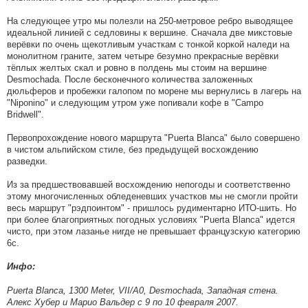
На следующее утро мы полезли на 250-метровое ребро выводящее
идеальной линией с седловины к вершине. Сначала две микстовые
верёвки по очень щекотливым участкам с тонкой коркой наледи на
монолитном граните, затем четыре безумно прекрасные верёвки
тёплых желтых скал и ровно в полдень мы стоим на вершине
Desmochada. После бесконечного количества заложенных
дюльферов и пробежки галопом по морене мы вернулись в лагерь на
"Niponino" и следующим утром уже попивали кофе в "Campo
Bridwell".
Первопрохождение нового маршрута "Puerta Blanca" было совершено
в чистом альпийском стиле, без предыдущей восхождению
разведки.
Из за предшествовавшей восхождению непогоды и соответственно
этому многочисленных обледеневших участков мы не смогли пройти
весь маршрут "рэдпоинтом" - пришлось рудиментарно ИТО-шить. Но
при более благоприятных погодных условиях "Puerta Blanca" идeтся
чисто, при этом лазанье нигде не превышает французскую категорию
6с.
Инфо:
Puerta Blanca, 1300 Meter, VII/A0, Desmochada, Западная стена.
Алекс Хубер и Марио Вальдер с 9 по 10 февраля 2007.