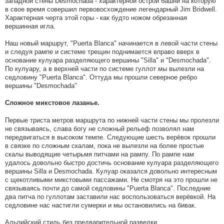
западной стены Desmochada - характерной острой башни на которую
в свое время совершил первовосхождение легендарный Jim Bridwell.
Характерная черта этой горы - как будто ножом обрезанная
вершинная игла.
Наш новый маршрут, "Puerta Blanca" начинается в левой части стены
и следуя рампе и системе трещин поднимается вправо вверх в
основание кулуара разделяющего вершины "Silla" и "Desmochada".
По кулуару, а в верхней части по системе гуллот мы вылезли на
седловину "Puerta Blanca". Оттуда мы прошли северное ребро
вершины "Desmochada"
Сложное микстовое лазанье.
Первые триста метров маршрута по нижней части стены мы пролезли
не связываясь, слава богу не сложный рельеф позволял нам
передвигаться в высоком темпе. Следующие шесть верёвок прошли
в связке по сложным скалам, пока не вылезли на более простые
скалы выводящие четырьмя питчами на рампу. По рампе нам
удалось довольно быстро достичь основание кулуара разделяющего
вершины Silla и Desmochada. Кулуар оказался довольно интересным
с щекотливыми микстовыми пассажами. Не смотря на это прошли не
связываясь почти до самой седловины "Puerta Blanca". Последние
два питча по гуллотам заставили нас воспользоваться верёвкой. На
седловине нас настигли сумерки и мы остановились на бивак.
Альпийский стиль без предварительной разведки.