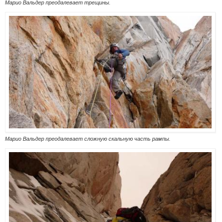
Марио Вальдер преодалевает трещины.
Марио Вальдер преодалевает сложную скальную часть рампы.