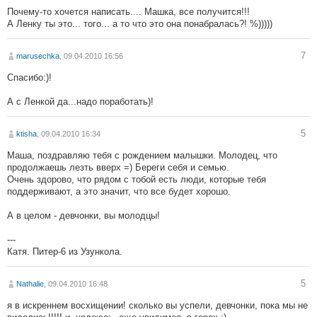
Почему-то хочется написать.... Машка, все получится!!!
А Ленку ты это... того... а то что это она понабралась?! %)))))
7
marusechka
, 09.04.2010 16:56
Спасибо:)!
А с Ленкой да...надо поработать)!
5
ktisha
, 09.04.2010 16:34
Маша, поздравляю тебя с рождением малышки. Молодец, что
продолжаешь лезть вверх =) Береги себя и семью.
Очень здорово, что рядом с тобой есть люди, которые тебя
поддерживают, а это значит, что все будет хорошо.
А в целом - девчонки, вы молодцы!
---
Катя. Питер-6 из Узункола.
5
Nathalie
, 09.04.2010 16:48
я в искреннем восхищении! сколько вы успели, девчонки, пока мы не