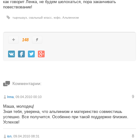
как говорит Ленка, не будем шелохаться, пора заканчивать
повествование!
тырныауз
,
скальный класс
,
юфо
,
Альпинизм
148
Комментарии:
9
Inna
, 09.04.2010 00:10
Маша, молодец!
Зная тебя, уверена, что альпинизм и материнство совместишь
успешно. Все получится. Особенно при такой поддержке близких.
Успехов!
8
isn
, 09.04.2010 08:31