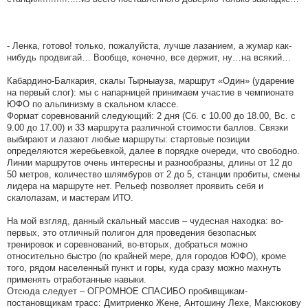
- Ленка, готово! только, пожалуйста, лучше лазанием, а жумар как-
нибудь продвигай… Вообще, конечно, все держит, ну…на всякий…
Кабардино-Балкария, скалы Тырныауза, маршрут «Один» (ударение
на первый слог): мы с напарницей принимаем участие в чемпионате
ЮФО по альпинизму в скальном классе.
Формат соревнований следующий: 2 дня (Сб. с 10.00 до 18.00, Вс. с
9.00 до 17.00) и 33 маршрута различной стоимости баллов. Связки
выбирают и лазают любые маршруты: стартовые позиции
определяются жеребьевкой, далее в порядке очереди, что свободно.
Линии маршрутов очень интересны и разнообразны, длины от 12 до
50 метров, количество шлямбуров от 2 до 5, станции пробиты, смены
лидера на маршруте нет. Рельеф позволяет проявить себя и
скалолазам, и мастерам ИТО.
На мой взгляд, данный скальный массив – чудесная находка: во-
первых, это отличный полигон для проведения безопасных
тренировок и соревнований, во-вторых, добраться можно
относительно быстро (по крайней мере, для городов ЮФО), кроме
того, рядом населенный пункт и горы, куда сразу можно махнуть
применять отработанные навыки.
Отсюда следует – ОГРОМНОЕ СПАСИБО пробивщикам-
постановщикам трасс: Дмитриенко Жене, Антошину Лехе, Максюкову