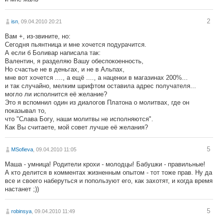
2
isn
, 09.04.2010 20:21
Вам +, из-звините, но:
Сегодня пьянтница и мне хочется подурачится.
А если б Боливар написала так:
Валентин, я разделяю Вашу обеспокоенность,
Но счастье не в деньгах, и не в Альпах,
мне вот хочется ...., а ещё ...., а наценки в магазинах 200%...
и так случайно, мелким шрифтом оставила адрес получателя...
могло ли исполнится её желание?
Это я вспомнил один из диалогов Платона о молитвах, где он
показывал то,
что "Слава Богу, наши молитвы не исполняются".
Как Вы считаете, мой совет лучше её желания?
5
MSofieva
, 09.04.2010 11:05
Маша - умница! Родители крохи - молодцы! Бабушки - правильные!
А кто делится в комментах жизненным опытом - тот тоже прав. Ну да
все и своего наберуться и попользуют его, как захотят, и когда время
настанет ;))
5
robinsya
, 09.04.2010 11:49