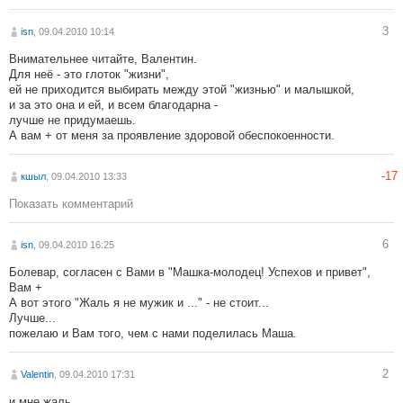
3
isn
, 09.04.2010 10:14
Внимательнее читайте, Валентин.
Для неё - это глоток "жизни",
ей не приходится выбирать между этой "жизнью" и малышкой,
и за это она и ей, и всем благодарна -
лучше не придумаешь.
А вам + от меня за проявление здоровой обеспокоенности.
-17
кшыл
, 09.04.2010 13:33
Показать комментарий
6
isn
, 09.04.2010 16:25
Болевар, согласен с Вами в "Машка-молодец! Успехов и привет",
Вам +
А вот этого "Жаль я не мужик и ..." - не стоит...
Лучше...
пожелаю и Вам того, чем с нами поделилась Маша.
2
Valentin
, 09.04.2010 17:31
и мне жаль