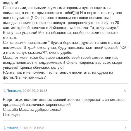
подруга!
С красивыми, сильными и умными парнями нужно ходить на
свидания, а вот в горы хочется с тобой))))) И я верю в то,что у нас
все получится ;)! Очень часто вспоминаю наши совместные
выезды,например,то как организуя тренировочную ночевку на 20-
сантиметровой полочке в Зайцевке, ты кричала:-"я, хочу замуж!".
Внизу все угарали! Мечты сбываются, особенно если не просто
мечтать !
Со "словами-паразитами " будем бороться, думаю ты мне в этом
поможешь! В крайнем случае, буду пользоваться твоей фразой: "Ой,
а я это вслух сказала?!", очень удобо.
Маха, от меня тоже большое спасибо всей твоей семье, они нас
всегда понимают и поддерживают! Очень надеюсь вас всех скоро
увидеть! Крепко обнимаю, целую!
P.S.мы так и не поняли, что пытаемся посчитать, на одной из
фоток?)ты не помнишь?
6
Пятницин
, 10.04.2010 10:38
Ради таких положительных эмоций хочется продолжать заниматься
организаций различных соревнований.
Спасибо Маша за добрые слова!
Пятницин
7
mihlevin
, 10.04.2010 16:33