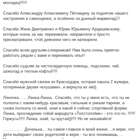
молодец!!!!!!
Спасибо Александру Алексеевичу Пятницину за поднятие нашего
настроения и самооценки, а особенно за дынный мармелад!
Спасибо Жене Дмитриенко и Юрию Юрьевичу Арцишевскому,
которые очень за нас переживали, направляли и просто
присматривали, чтоб девчонки чего не натворили.
Спасибо всем друзьям-соперникам! Нам было очень приятно
работать рядом с вами и перенимать опыт!
Спасибо судьям за чистосердечную помощь, подсказки, чай,
шоколад и теплые кофты!!!!!
Спасибо мужской связке из Краснодара, которая нашла 2 жумара,
потерянные двумя «клушами», и вернула их им)).
Леночка…….Ленка-Ленка.. Спасибо, что ты у меня есть, что ты не
полезла с каким-нибудь красивым, сильным и умным парнем, а
снова полезла со мной, зная в какой я сейчас спортивной форме.
Ленка, прохождение тобой маршрута «Толстолобик» - это что-то..!!!!!!
Горжусь!!!!! Ленка, знай, ты крутая))!!!! Но не зазнавайся!
…………… Доченька….ты самое главное в моей жизни….я верю, что
дети выбирают своих родителей и верю - ты все понимаешь….