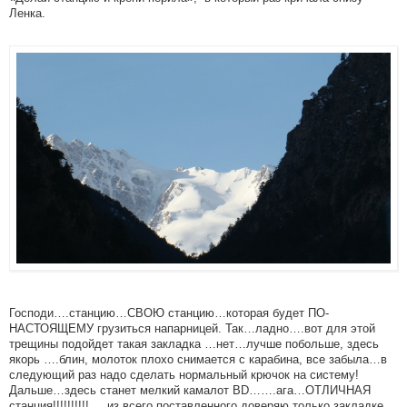
Ленка.
Господи….станцию…СВОЮ станцию…которая будет ПО-
НАСТОЯЩЕМУ грузиться напарницей. Так…ладно….вот для этой
трещины подойдет такая закладка …нет…лучше побольше, здесь
якорь ….блин, молоток плохо снимается с карабина, все забыла…в
следующий раз надо сделать нормальный крючок на систему!
Дальше…здесь станет мелкий камалот BD…….ага…ОТЛИЧНАЯ
станция!!!!!!!!!!.....из всего поставленного доверяю только закладке…