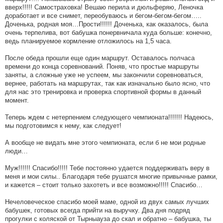
вверх!!!!! Самостраховка! Вешаю перила и дюльферяю, Леночка
доработает и все снимет, переобуваюсь и бегом-бегом-бегом…..
Доченька, родная моя…Прости!!!!!! Доченька, как оказалось, была
очень терпелива, вот бабушка понервничала куда больше: конечно,
ведь планируемое кормление отложилось на 1,5 часа.
После обеда прошли еще один маршрут. Оставалось полчаса
времени до конца соревнований. Поняв, что простые маршруты
заняты, а сложные уже не успеем, мы закончили соревноваться,
вернее, работать на маршрутах, так как изначально было ясно, что
для нас это тренировка и проверка спортивной формы в данный
момент.
Теперь ждем с нетерпением следующего чемпионата!!!!!!! Надеюсь,
мы подготовимся к нему, как следует!
А вообще не видать мне этого чемпионата, если б не мои родные
люди…
Муж!!!!!! Спасибо!!!!! Тебе постоянно удается поддерживать веру в
меня и мои силы.. Благодаря тебе рушатся многие привычные рамки,
и кажется – стоит только захотеть и все возможно!!!!! Спасибо…
Нечеловеческое спасибо моей маме, одной из двух самых лучших
бабушек, готовых всегда прийти на выручку. Два дня подряд
прогулки с коляской от Тырныауза до скал и обратно – бабушка, ты