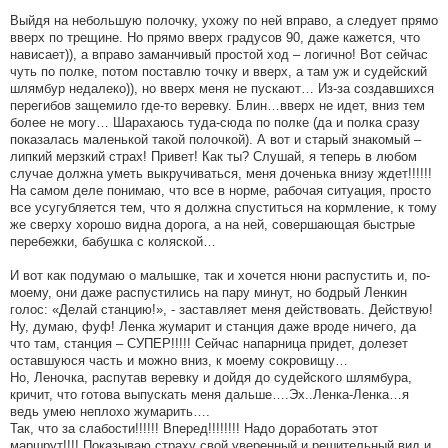
Выйдя на небольшую полочку, ухожу по ней вправо, а следует прямо
вверх по трещине. Но прямо вверх градусов 90, даже кажется, что
нависает)), а вправо заманчивый простой ход – логично! Вот сейчас
чуть по полке, потом поставлю точку и вверх, а там уж и судейский
шлямбур недалеко)), но вверх меня не пускают… Из-за создавшихся
перегибов защемило где-то веревку. Блин…вверх не идет, вниз тем
более не могу… Шарахаюсь туда-сюда по полке (да и полка сразу
показалась маленькой такой полочкой). А вот и старый знакомый –
липкий мерзкий страх! Привет! Как ты? Слушай, я теперь в любом
случае должна уметь выкручиваться, меня доченька внизу ждет!!!!!!
На самом деле понимаю, что все в норме, рабочая ситуация, просто
все усугубляется тем, что я должна спуститься на кормление, к тому
же сверху хорошо видна дорога, а на ней, совершающая быстрые
перебежки, бабушка с коляской…
И вот как подумаю о малышке, так и хочется нюни распустить и, по-
моему, они даже распустились на пару минут, но бодрый Ленкин
голос: «Делай станцию!», - заставляет меня действовать. Действую!
Ну, думаю, фуф! Ленка жумарит и станция даже вроде ничего, да
что там, станция – СУПЕР!!!!! Сейчас напарница придет, долезет
оставшуюся часть и можно вниз, к моему сокровищу…
Но, Леночка, распутав веревку и дойдя до судейского шлямбура,
кричит, что готова выпускать меня дальше….Эх..Ленка-Ленка…я
ведь умею неплохо жумарить….
Так, что за слабости!!!!!! Вперед!!!!!!!! Надо доработать этот
маршрут!!!! Показываю страху свой уверенный и решительный вид и