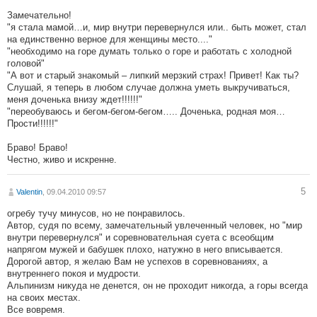
Замечательно!
"я стала мамой…и, мир внутри перевернулся или.. быть может, стал
на единственно верное для женщины место...."
"необходимо на горе думать только о горе и работать с холодной
головой"
"А вот и старый знакомый – липкий мерзкий страх! Привет! Как ты?
Слушай, я теперь в любом случае должна уметь выкручиваться,
меня доченька внизу ждет!!!!!!"
"переобуваюсь и бегом-бегом-бегом….. Доченька, родная моя…
Прости!!!!!!"
Браво! Браво!
Честно, живо и искренне.
5
Valentin
, 09.04.2010 09:57
огребу тучу минусов, но не понравилось.
Автор, судя по всему, замечательный увлеченный человек, но "мир
внутри перевернулся" и соревновательная суета с всеобщим
напрягом мужей и бабушек плохо, натужно в него вписывается.
Дорогой автор, я желаю Вам не успехов в соревнованиях, а
внутреннего покоя и мудрости.
Альпинизм никуда не денется, он не проходит никогда, а горы всегда
на своих местах.
Все вовремя.