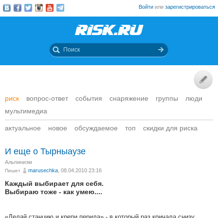
Войти
или
зарегистрироваться
риск
вопрос-ответ
события
снаряжение
группы
люди
мультимедиа
актуальное
новое
обсуждаемое
топ
скидки для риска
И еще о Тырныаузе
Альпинизм
marusechka
, 08.04.2010 23:16
Пишет
Каждый выбирает для себя.
Выбираю тоже - как умею....
«Делай станцию и крепи перила»,- в который раз кричала снизу