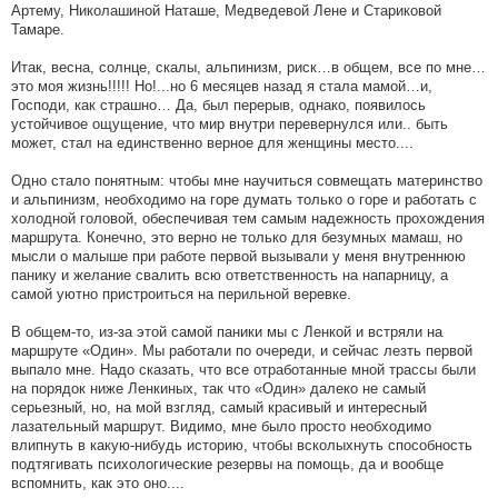
Артему, Николашиной Наташе, Медведевой Лене и Стариковой
Тамаре.
Итак, весна, солнце, скалы, альпинизм, риск…в общем, все по мне…
это моя жизнь!!!!! Но!...но 6 месяцев назад я стала мамой…и,
Господи, как страшно… Да, был перерыв, однако, появилось
устойчивое ощущение, что мир внутри перевернулся или.. быть
может, стал на единственно верное для женщины место....
Одно стало понятным: чтобы мне научиться совмещать материнство
и альпинизм, необходимо на горе думать только о горе и работать с
холодной головой, обеспечивая тем самым надежность прохождения
маршрута. Конечно, это верно не только для безумных мамаш, но
мысли о малыше при работе первой вызывали у меня внутреннюю
панику и желание свалить всю ответственность на напарницу, а
самой уютно пристроиться на перильной веревке.
В общем-то, из-за этой самой паники мы с Ленкой и встряли на
маршруте «Один». Мы работали по очереди, и сейчас лезть первой
выпало мне. Надо сказать, что все отработанные мной трассы были
на порядок ниже Ленкиных, так что «Один» далеко не самый
серьезный, но, на мой взгляд, самый красивый и интересный
лазательный маршрут. Видимо, мне было просто необходимо
влипнуть в какую-нибудь историю, чтобы всколыхнуть способность
подтягивать психологические резервы на помощь, да и вообще
вспомнить, как это оно....