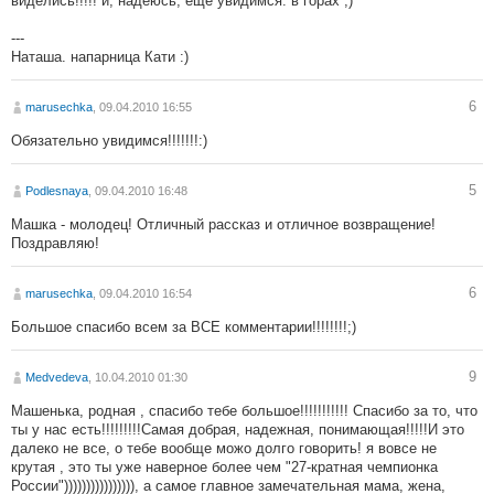
виделись!!!!! и, надеюсь, еще увидимся. в горах ;)
---
Наташа. напарница Кати :)
6
marusechka
, 09.04.2010 16:55
Обязательно увидимся!!!!!!!:)
5
Podlesnaya
, 09.04.2010 16:48
Машка - молодец! Отличный рассказ и отличное возвращение!
Поздравляю!
6
marusechka
, 09.04.2010 16:54
Большое спасибо всем за ВСЕ комментарии!!!!!!!!;)
9
Medvedeva
, 10.04.2010 01:30
Машенька, родная , спасибо тебе большое!!!!!!!!!!! Спасибо за то, что
ты у нас есть!!!!!!!!!Самая добрая, надежная, понимающая!!!!!И это
далеко не все, о тебе вообще можо долго говорить! я вовсе не
крутая , это ты уже наверное более чем "27-кратная чемпионка
России")))))))))))))))), а самое главное замечательная мама, жена,