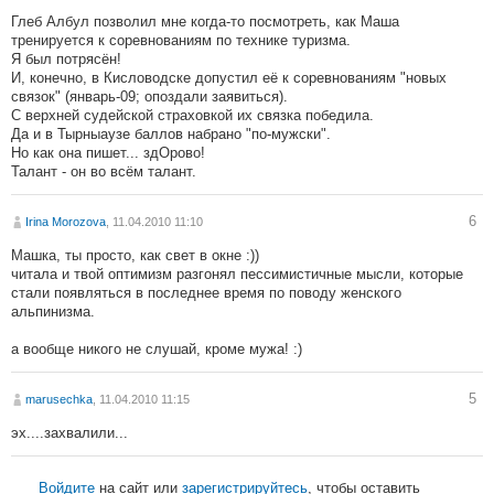
Глеб Албул позволил мне когда-то посмотреть, как Маша
тренируется к соревнованиям по технике туризма.
Я был потрясён!
И, конечно, в Кисловодске допустил её к соревнованиям "новых
связок" (январь-09; опоздали заявиться).
С верхней судейской страховкой их связка победила.
Да и в Тырныаузе баллов набрано "по-мужски".
Но как она пишет... здОрово!
Талант - он во всём талант.
6
Irina Morozova
, 11.04.2010 11:10
Машка, ты просто, как свет в окне :))
читала и твой оптимизм разгонял пессимистичные мысли, которые
стали появляться в последнее время по поводу женского
альпинизма.
а вообще никого не слушай, кроме мужа! :)
5
marusechka
, 11.04.2010 11:15
эх....захвалили...
Войдите
на сайт или
зарегистрируйтесь
, чтобы оставить