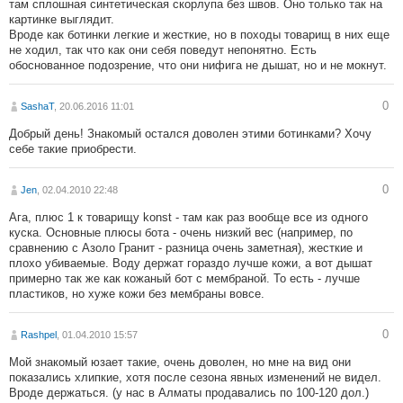
там сплошная синтетическая скорлупа без швов. Оно только так на
картинке выглядит.
Вроде как ботинки легкие и жесткие, но в походы товарищ в них еще
не ходил, так что как они себя поведут непонятно. Есть
обоснованное подозрение, что они нифига не дышат, но и не мокнут.
0
SashaT
, 20.06.2016 11:01
Добрый день! Знакомый остался доволен этими ботинками? Хочу
себе такие приобрести.
0
Jen
, 02.04.2010 22:48
Ага, плюс 1 к товарищу konst - там как раз вообще все из одного
куска. Основные плюсы бота - очень низкий вес (например, по
сравнению с Азоло Гранит - разница очень заметная), жесткие и
плохо убиваемые. Воду держат гораздо лучше кожи, а вот дышат
примерно так же как кожаный бот с мембраной. То есть - лучше
пластиков, но хуже кожи без мембраны вовсе.
0
Rashpel
, 01.04.2010 15:57
Мой знакомый юзает такие, очень доволен, но мне на вид они
показались хлипкие, хотя после сезона явных изменений не видел.
Вроде держаться. (у нас в Алматы продавались по 100-120 дол.)