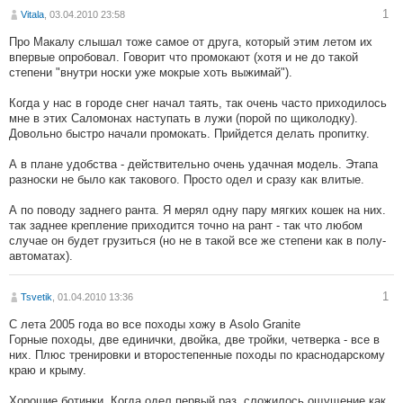
1
Vitala
, 03.04.2010 23:58
Про Макалу слышал тоже самое от друга, который этим летом их
впервые опробовал. Говорит что промокают (хотя и не до такой
степени "внутри носки уже мокрые хоть выжимай").
Когда у нас в городе снег начал таять, так очень часто приходилось
мне в этих Саломонах наступать в лужи (порой по щиколодку).
Довольно быстро начали промокать. Прийдется делать пропитку.
А в плане удобства - действительно очень удачная модель. Этапа
разноски не было как такового. Просто одел и сразу как влитые.
А по поводу заднего ранта. Я мерял одну пару мягких кошек на них.
так заднее крепление приходится точно на рант - так что любом
случае он будет грузиться (но не в такой все же степени как в полу-
автоматах).
1
Tsvetik
, 01.04.2010 13:36
С лета 2005 года во все походы хожу в Asolo Granite
Горные походы, две единички, двойка, две тройки, четверка - все в
них. Плюс тренировки и второстепенные походы по краснодарскому
краю и крыму.
Хорошие ботинки. Когда одел первый раз, сложилось ощущение как