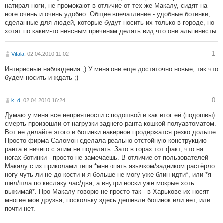
натирал ноги, не промокают в отличие от тех же Макалу, сидят на
ноге очень и очень удобно. Общее впечатление - удобные ботинки,
сделанные для людей, которые будут носить их только в городе, но
хотят по каким-то неясным причинам делать вид что они альпинисты.
1
Vitala
, 02.04.2010 11:02
Интересные наблюдения ;) У меня они еще достаточно новые, так что
будем носить и ждать ;)
0
k_d
, 02.04.2010 16:24
Думаю у меня все неприятности с подошвой и как итог её (подошвы)
смерть произошли от нагрузки заднего ранта кошкой-полуавтоматом.
Вот не делайте этого и ботинки наверное продержатся резко дольше.
Просто фирма Саломон сделала реально отстойную конструкцию
ранта и ничего с этим не поделать. Зато в горах тот факт, что на
ногах ботинки - просто не замечаешь. В отличие от пользователей
Макалу с их приколами типа *мне опять язычком/задником растёрло
ногу чуть ли не до кости и я больше не могу уже блин идти*, или *я
шёл/шла по кисляку час/два, а внутри носки уже мокрые хоть
выжимай*. Про Макалу говорю не просто так - в Харькове их носят
многие мои друзья, поскольку здесь дешевле ботинок или нет, или
почти нет.