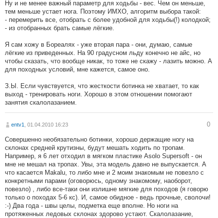
Ну и не менее важный параметр для ходьбы - вес. Чем он меньше,
тем меньше устает нога. Поэтому ИМХО, алгоритм выбора такой:
- перемерить все, отобрать с более удобной для ходьбы(!) колодкой;
- из отобранных брать самые лёгкие.
Я сам хожу в Бореалях - уже вторая пара - они, думаю, самые
лёгкие из приведенных. На 90 градусном льду конечно не айс, но
чтобы сказать, что вообще никак, то тоже не скажу - лазить можно. А
для походных условий, мне кажется, самое оно.
З.Ы. Если чувствуется, что жесткости ботинка не хватает, то как
выход - тренировать ноги. Хорошо в этом отношении помогают
занятия скалолазанием.
0
entv1
, 01.04.2010 16:23
Совершенно необязательно ботинки, хорошо держащие ногу на
склонах средней крутизны, будут мешать ходить по тропам.
Например, я 6 лет отходил в мягком пластике Asolo Supersoft - он
мне не мешал на тропах. Увы, эта модель давно не выпускается. А
что касается Makalu, то либо мне и 2 моим знакомым не повезло с
конкретными парами (оговорюсь, одному знакомому, наоборот,
повезло) , либо все-таки они излишне мягкие для походов (я говорю
только о походах 5-6 кс). И, самое обидное - ведь прочные, сволочи!
:-) Два года - швы целы, подметка еще вполне. Но ноги на
протяженных ледовых склонах здорово устают. Скалолазание,