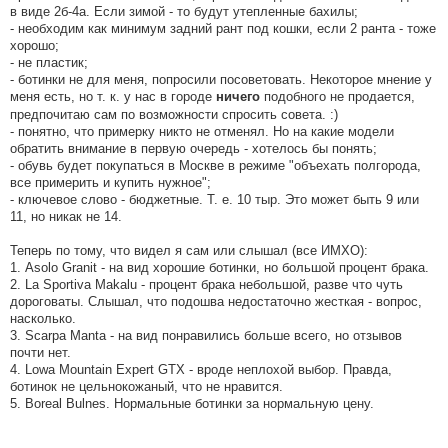
в виде 2б-4а. Если зимой - то будут утепленные бахилы;
- необходим как минимум задний рант под кошки, если 2 ранта - тоже
хорошо;
- не пластик;
- ботинки не для меня, попросили посоветовать. Некоторое мнение у
меня есть, но т. к. у нас в городе
подобного не продается,
ничего
предпочитаю сам по возможности спросить совета. :)
- понятно, что примерку никто не отменял. Но на какие модели
обратить внимание в первую очередь - хотелось бы понять;
- обувь будет покупаться в Москве в режиме "объехать полгорода,
все примерить и купить нужное";
- ключевое слово - бюджетные. Т. е. 10 тыр. Это может быть 9 или
11, но никак не 14.
Теперь по тому, что видел я сам или слышал (все ИМХО):
1. Asolo Granit - на вид хорошие ботинки, но большой процент брака.
2. La Sportiva Makalu - процент брака небольшой, разве что чуть
дороговаты. Слышал, что подошва недостаточно жесткая - вопрос,
насколько.
3. Scarpa Manta - на вид понравились больше всего, но отзывов
почти нет.
4. Lowa Mountain Expert GTX - вроде неплохой выбор. Правда,
ботинок не цельнокожаный, что не нравится.
5. Boreal Bulnes. Нормальные ботинки за нормальную цену.