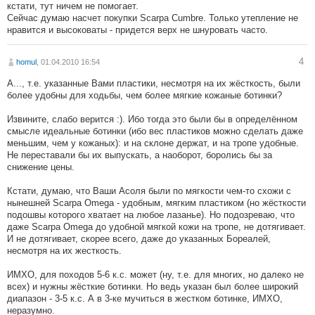
кстати, тут ничем не помогает.
Сейчас думаю насчет покупки Scarpa Cumbre. Только утепление не
нравится и высоковаты - придется верх не шнуровать часто.
4
homul
, 01.04.2010 16:54
А..., т.е. указанные Вами пластики, несмотря на их жёсткость, были
более удобны для ходьбы, чем более мягкие кожаные ботинки?
Извините, слабо верится :). Ибо тогда это были бы в определённом
смысле идеальные ботинки (ибо вес пластиков можно сделать даже
меньшим, чем у кожаных): и на склоне держат, и на тропе удобные.
Не переставали бы их выпускать, а наоборот, боролись бы за
снижение цены.
Кстати, думаю, что Ваши Асоля были по мягкости чем-то схожи с
нынешней Scarpa Omega - удобным, мягким пластиком (но жёсткости
подошвы которого хватает на любое лазанье). Но подозреваю, что
даже Scarpa Omega до удобной мягкой кожи на тропе, не дотягивает.
И не дотягивает, скорее всего, даже до указанных Бореалей,
несмотря на их жесткость.
ИМХО, для походов 5-6 к.с. может (ну, т.е. для многих, но далеко не
всех) и нужны жёсткие ботинки. Но ведь указан был более широкий
диапазон - 3-5 к.с. А в 3-ке мучиться в жестком ботинке, ИМХО,
неразумно.