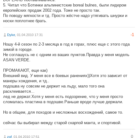
5. Читал что Ботинки альпинистские boreal bulnes, были лидером
европейских продаж 2002 года. Тоже не просто так.
По поводу мягкости и тд. Просто жёстче надо утягивать шнурки и
носки поплотнее брать.
-1
Dyke
, 01.04.2010 17:31
Ношу 4-й сезон по 2-3 месяца в год в горах, плюс еще с этого года
зимой в городе.
Не соглашусь не с одним из ваших пунктов.Правда у меня модель
ASAN VERDE.
ПРОМАКАЮТ, еще как)
Внешний вид. У меня все в боевых ранениях))Хотя это зависит от
манеры хождения, и тд..
подошва ну совсем не держит на льду, мало того она
расклеивается...
лед не держат.Хотя у меня есть подозрение, что у меня просто
сломалась пластина в подошве.Раньше вроде лучше держали.
Но в общем, для походов и несложных восхождений, самое то.
сейчас бы выбирал между старой скарпой манта, и спортивой.
0
zof
, 01.04.2010 17:51