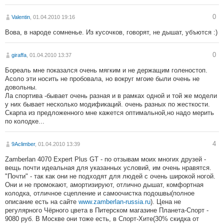
0
Valentin
, 01.04.2010 19:16
Вова, в народе сомненье. Из кусочков, говорят, не дышат, убъются :)
0
giraffa
, 01.04.2010 13:37
Бореаль мне показался очень мягким и не держащим голеностоп.
Асоло эти носить не пробовала, но вокруг мгоие были очень не
довольны.
Ла спортива -бывает очень разная и в рамках одной и той же модели
у них бывает несколько модификаций. очень разных по жесткости.
Скарпа из предложенного мне кажется оптимальной,но надо мерить
по колодке...
4
9Aclimber
, 01.04.2010 13:39
Zamberlan 4070 Expert Plus GT - по отзывам моих многих друзей -
вещь почти идеальная для указанных условий, им очень нравятся.
"Почти" - так как они не подходят для людей с очень широкой ногой.
Они и не промокают, амортизируют, отлично дышат, комфортная
колодка, отличное сцепление и самоочистка подошвы(полное
описание есть на сайте
www.zamberlan-russia.ru
). Цена не
регулярного Чёрного цвета в Питерском магазине Планета-Спорт -
9080 руб. В Москве они тоже есть, в Спорт-Хите(30% скидка от