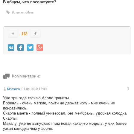
В общем, что посоветуете?
ботинки
,
обувь
112
Комментарии:
1
Kinosura
, 01.04.2010 12:43
Уже три года таскаю Асоло граниты.
Бореаль - очень мягкие, почти не держат ногу - мне очень не
понравились.
Скарпа манта - полный универсал, без мембраны, удобная колодка
Скарпы.
Макалу, уже не выпускают там новая какая-то модель, у еих более
узкая колодка чем у асоло.