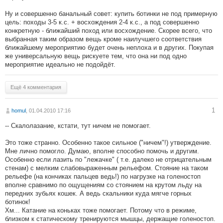
Ну и совершенно банальный совет: купить ботинки не под примерную
цель: походы 3-5 к.с. + восхождения 2-4 к.с., а под совершенно
конкретную - ближайший поход или восхождение. Скорее всего, что
выбранная таким образом вещь кроме наилучшего соответствия
ближайшему мероприятию будет очень неплоха и в других. Покупая
же универсальную вещь рискуете тем, что она ни под одно
мероприятие идеально не подойдёт.
Ещё 4 комментария
1
homul
, 01.04.2010 17:16
-- Скалолазание, кстати, тут ничем не помогает.
Это тоже странно. Особенно такое сильное ("ничем"!) утверждение.
Мне лично помогло. Думаю, вполне способно помочь и другим.
Особенно если лазить по "лежачке" ( т.е. далеко не отрицательным
стенам) с мелким слабовыраженным рельефом. Стояние на таком
рельефе (на кончиках пальцев ведь!) по нагрузке на голеностоп
вполне сравнимо по ощущениям со стоянием на крутом льду на
передних зубьях кошек. А ведь скальники куда мягче горных
ботинок!
Хм... Катание на коньках тоже помогает. Потому что в режиме,
близком к статическому тренируются мышцы, держащие голеностоп.