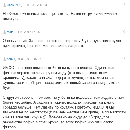
2
vladk1965
, 13.07.2012 11:34
Не берите со швами ниже щиколотки. Нитки сотрутся за сезон от
силы два.
0
stets
, 24.10.2012 14:15
Очень легкие. За сезон ничего не стерлось. Чуть -чуть подогнулся
один крючок, но это я мог за камень зацепить.
2
homul
, 01.04.2010 15:27
ИМХО, все перечисленные ботинки одного класса. Одинаково
фигово держат ногу на крутом льду (это если с пластиком
сравнивать), какие-то вначале держат лучше, потом ломается
супинатор и, в общем, через один активный сезон разницы уже не
будет.
С другой стороны, чем жёстче у ботинка подошва, тем ходить в нём
более неудобно. А ходить в горных походах приходится много.
Гораздо больше, чем лазить по крутяку. Поэтому, ИМХО, я бы
выбирал не по жёсткости (типа чем жёстче чем круче), а по мягкости
- чем мягче тем круче ;)). Все-равно на льду до 45 градусов
абсолютно пофиг, а если круче, то тоже пофиг, ибо одинаково
фигово.