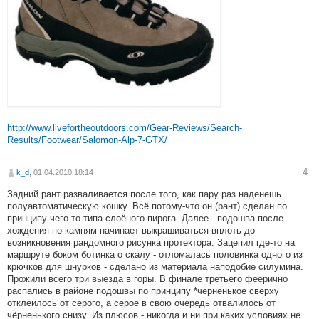
http://www.livefortheoutdoors.com/Gear-Reviews/Search-
Results/Footwear/Salomon-Alp-7-GTX/
4
k_d
, 01.04.2010 18:14
Задний рант разваливается после того, как пару раз наденешь
полуавтоматическую кошку. Всё потому-что он (рант) сделан по
принципу чего-то типа слоёного пирога. Далее - подошва после
хождения по камням начинает выкрашиваться вплоть до
возникновения рандомного рисунка протектора. Зацепил где-то на
маршруте боком ботинка о скалу - отломалась половинка одного из
крючков для шнурков - сделано из материала наподобие силумина.
Прожили всего три выезда в горы. В финале третьего феерично
распались в районе подошвы по принципу *чёрненькое сверху
отклеилось от серого, а серое в свою очередь отвалилось от
чёрненького снизу. Из плюсов - никогда и ни при каких условиях не