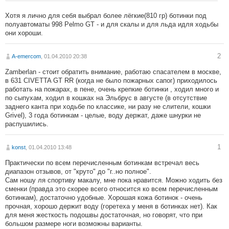
Хотя я лично для себя выбрал более лёгкие(810 гр) ботинки под
полуавтоматы 998 Pelmo GT - и для скалы и для льда идля ходьбы
они хороши.
2
A-emercom
, 01.04.2010 20:38
Zamberlan - стоит обратить внимание, работаю спасателем в москве,
в 631 CIVETTA GT RR (когда не было пожарных сапог) приходилось
работать на пожарах, в пене, очень крепкие ботинки , ходил много и
по сыпухам, ходил в кошках на Эльбрус в августе (в отсутствие
заднего канта при ходьбе по классике, ни разу не слители, кошки
Grivel), 3 года ботинкам - целые, воду держат, даже шнурки не
распушились.
1
konst
, 01.04.2010 13:48
Практически по всем перечисленным ботинкам встречал весь
диапазон отзывов, от "круто" до "г..но полное".
Сам ношу ля спортиву макалу, мне пока нравится. Можно ходить без
сменки (правда это скорее всего относится ко всем перечисленным
ботинкам), достаточно удобные. Хорошая кожа ботинок - очень
прочная, хорошо держит воду (горетеха у меня в ботинках нет). Как
для меня жесткость подошвы достаточная, но говорят, что при
большом размере ноги возможны варианты.