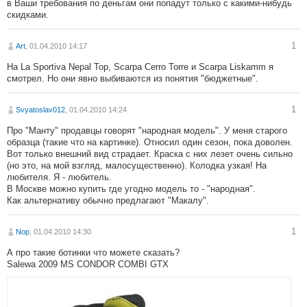
в Ваши требования по деньгам они попадут только с какими-нибудь
скидками.
1
Art
, 01.04.2010 14:17
На La Sportiva Nepal Top, Scarpa Cerro Torre и Scarpa Liskamm я
смотрел. Но они явно выбиваются из понятия "бюджетные".
1
Svyatoslav012
, 01.04.2010 14:24
Про "Манту" продавцы говорят "народная модель". У меня старого
образца (такие что на картинке). Относил один сезон, пока доволен.
Вот только внешний вид страдает. Краска с них лезет очень сильно
(но это, на мой взгляд, малосущественно). Колодка узкая! На
любителя. Я - любитель.
В Москве можно купить где угодно модель то - "народная".
Как альтернативу обычно предлагают "Макалу".
1
Nop
, 01.04.2010 14:30
А про такие ботинки что можете сказать?
Salewa 2009 MS CONDOR COMBI GTX