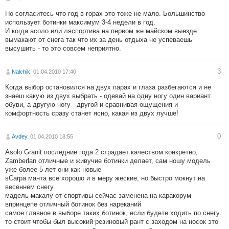
Но согласитесь что год в горах это тоже не мало. Большинство
использует ботинки максимум 3-4 недели в год.
И когда асоло или ляспортива на первом же майском выезде
вымакают от снега так что их за день отдыха не успеваешь
высушить - то это совсем неприятно.
3
Nalchik
, 01.04.2010 17:40
Когда выбор остановился на двух парах и глаза разбегаются и не
знаеш какую из двух выбрать - одевай на одну ногу один вариант
обуви, а другую ногу - другой и сравнивая ощущения и
комфортность сразу станет ясно, какая из двух лучше!
0
Avdey
, 01.04.2010 18:55
Asolo Granit последние года 2 страдает качеством конкретно,
Zamberlan отличные и живучие ботинки делает, сам ношу модель
уже более 5 лет они как новые
sCarpa манта все хорошо и в меру жеские, но быстро мокнут на
весеннем снегу.
мадель макалу от спортивы сейчас заменена на каракорум
впринцепе отличный ботинок без нареканий
самое главное в выборе таких ботинок, если будете ходить по снегу
то стоит чтобы был высокий резиновый рант с заходом на носок это