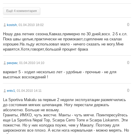
Ещё 4 комментария
0
kostsh
, 01.04.2010 18:02
Ношу два летних сезона,Кавказ,примерно по 30 дней,восх. 2-5 к.сл.
Пока швы целые,практически не промокают,сцепление на скалах
хорошее.На льду использовал мало - ничего сказать не могу.Мне
нравятся.Хотя,говорят,большой процент брака
0
pavpav
, 01.04.2010 14:10
вариант 5 - ходил несколько лет - удобные - прочные - не для
высотных восхождений !
0
entv1
, 01.04.2010 14:11
La Sportiva Makalu за первые 2 недели эксплуатации размягчились
до состояния мягких шлепанцев. Ногу перестали держать
абсолютно. Больше не возьму.
Граниты, ИМХО, чуть жестче. Манты - чуть мягче. Поинтересуйтесь
еще La Sportiva Nepal Top, Scarpa Cerro Torre и Scarpa Liskamm. Эти
пожестче. Но у них колодка поуже, чем у Макалу. Поэтому для
широконогих все плохо. А если нога нормальная - можно мерять. Но