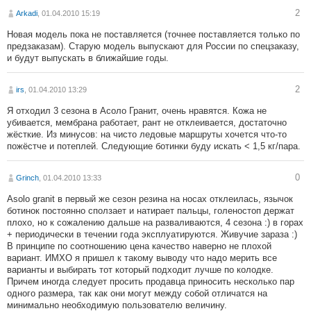
2
Arkadi
, 01.04.2010 15:19
Новая модель пока не поставляется (точнее поставляется только по
предзаказам). Старую модель выпускают для России по спецзаказу,
и будут выпускать в ближайшие годы.
2
irs
, 01.04.2010 13:29
Я отходил 3 сезона в Асоло Гранит, очень нравятся. Кожа не
убивается, мембрана работает, рант не отклеивается, достаточно
жёсткие. Из минусов: на чисто ледовые маршруты хочется что-то
пожёстче и потеплей. Следующие ботинки буду искать < 1,5 кг/пара.
0
Grinch
, 01.04.2010 13:33
Asolo granit в первый же сезон резина на носах отклеилась, язычок
ботинок постоянно сползает и натирает пальцы, голеностоп держат
плохо, но к сожалению дальше на разваливаются, 4 сезона :) в горах
+ периодически в течении года эксплуатируются. Живучие зараза :)
В принципе по соотношению цена качество наверно не плохой
вариант. ИМХО я пришел к такому выводу что надо мерить все
варианты и выбирать тот который подходит лучше по колодке.
Причем иногда следует просить продавца приносить несколько пар
одного размера, так как они могут между собой отличатся на
минимально необходимую пользователю величину.