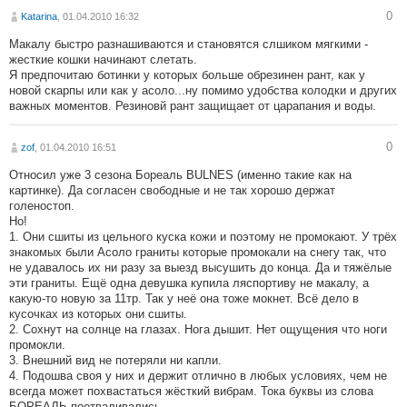
0
Katarina
, 01.04.2010 16:32
Макалу быстро разнашиваются и становятся слшиком мягкими -
жесткие кошки начинают слетать.
Я предпочитаю ботинки у которых больше обрезинен рант, как у
новой скарпы или как у асоло...ну помимо удобства колодки и других
важных моментов. Резиновй рант защищает от царапания и воды.
0
zof
, 01.04.2010 16:51
Относил уже 3 сезона Бореаль BULNES (именно такие как на
картинке). Да согласен свободные и не так хорошо держат
голеностоп.
Но!
1. Они сшиты из цельного куска кожи и поэтому не промокают. У трёх
знакомых были Асоло граниты которые промокали на снегу так, что
не удавалось их ни разу за выезд высушить до конца. Да и тяжёлые
эти граниты. Ещё одна девушка купила ляспортиву не макалу, а
какую-то новую за 11тр. Так у неё она тоже мокнет. Всё дело в
кусочках из которых они сшиты.
2. Сохнут на солнце на глазах. Нога дышит. Нет ощущения что ноги
промокли.
3. Внешний вид не потеряли ни капли.
4. Подошва своя у них и держит отлично в любых условиях, чем не
всегда может похвастаться жёсткий вибрам. Тока буквы из слова
БОРЕАЛЬ поотваливались.