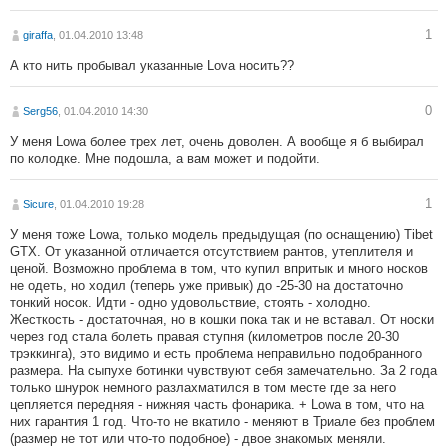
1
giraffa
, 01.04.2010 13:48
А кто нить пробывал указанные Lova носить??
0
Serg56
, 01.04.2010 14:30
У меня Lowa более трех лет, очень доволен. А вообще я б выбирал
по колодке. Мне подошла, а вам может и подойти.
1
Sicure
, 01.04.2010 19:28
У меня тоже Lowa, только модель предыдущая (по оснащению) Tibet
GTX. От указанной отличается отсутствием рантов, утеплителя и
ценой. Возможно проблема в том, что купил впритык и много носков
не одеть, но ходил (теперь уже привык) до -25-30 на достаточно
тонкий носок. Идти - одно удовольствие, стоять - холодно.
Жесткость - достаточная, но в кошки пока так и не вставал. От носки
через год стала болеть правая ступня (километров после 20-30
трэккинга), это видимо и есть проблема неправильно подобранного
размера. На сыпухе ботинки чувствуют себя замечательно. За 2 года
только шнурок немного разлахматился в том месте где за него
цепляется передняя - нижняя часть фонарика. + Lowa в том, что на
них гарантия 1 год. Что-то не вкатило - меняют в Триале без проблем
(размер не тот или что-то подобное) - двое знакомых меняли.