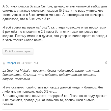
А ботинки класса Scarpa Cumbre, думаю, очень неплохой выбор для
сложных участков сложных походов (5-6 к.с.), но ведь учтите, что
таких участков в 3-ке заметно меньше. А пешкодрала же примерно
одинаково, что в 5-ке что в 3-ке.
Я всё время напираю на "3-ку", т.к. люди имеющие опыт нескольких
5-рок обычно сносили по 2-3 пары ботинок и таких вопросов не
задают. Потому именно я думаю, что упор на более простые походы
в этом топике более важен.
Ещё 3 комментария
0
Rashpel
, 01.04.2010 15:54
La Sportiva Makalu - процент брака небольшой, разве что чуть
дороговаты. Слышал, что подошва недостаточно жесткая -
вопрос, насколько.
Я тут оставлял свой отзыв по поводу данной модели ботинок. Чет
либо мне не повезло, либо ХЗ что...
В плане удобства носимости, твердая 5-ка. Пока новые воду держат
и не пускают, правда дышат плохова-то, весной ноги сильно
потели...