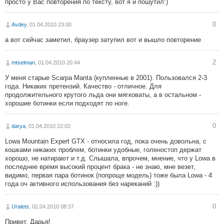
просто у Вас повторения по тексту, вот я и пошутил:)
0
Avdey
, 01.04.2010 23:00
а вот сейчас заметил, браузер затупил вот и вышло повторение
2
mtselman
, 01.04.2010 20:44
У меня старые Scarpa Manta (купленные в 2001). Пользовался 2-3
года. Никаких претензий. Качество - отличное. Для
продолжительного крутого льда они мягковаты, а в остальном -
хорошие ботинки если подходят по ноге.
0
darya
, 01.04.2010 22:02
Lowa Mountain Expert GTX - относила год, пока очень довольна, с
кошками никаких проблем, ботинки удобные, голеностоп держат
хорошо, не натирают и т.д. Слышала, впрочем, мнение, что у Lowa в
последнее время высокий процент брака - не знаю, мне везет,
видимо, первая пара ботинок (попроще модель) тоже была Lowa - 4
года оч активного использования без нареканий :))
0
Uralets
, 02.04.2010 08:37
Привет, Дарья!