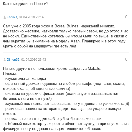
Как съездили на Пороги?
0
FabioR
, 01.04.2010 22:14
Сам уже с 2005 года хожу в Boreal Bulnes, нареканий никаких.
Достаточно жесткие, натирали только первый сезон, но до этого я их
не носил. Единственное хотелось бы чтобы были по выше, в связи с
чем обратил бы внимание на модель Asan. Планирую и в этом году
брать с собой на маршруты где есть лёд
0
Dimon32
, 01.04.2010 23:43
Ничего другого не пользовал кроме LaSportiva Makalu:
Плюсы:
- изумительная колодка
- офигенный держак подошвы на любом рельефе (лед, снег, скалы,
мокрые скалы, обледенелые камины)
- система шнуровки с фиксатором (если шнурки развязываются
ботинок с ноги не стянуть!)
- зауженый нос позволяет засовывать ногу в довольно узкие места )))
- резиновая нашлепка которая щадит пальцы при ударе о всякую
жжесть
- нормальные ранты для саблезубых братьев меньших
- сЪёмный язык котор. ускоряет и облегчает сушку, а при спуске вниз
фиксирует ногу не давая пальцам плющится об носок