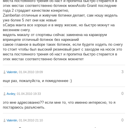
места постоянного трения об наст и пропитка быстро стерается в
этих местах соответственно ботинок мокнAsolo Granit последние
года 2 страдает качеством конкретно,
Zamberlan отличные и живучие ботинки делает, сам ношу модель
уже более 5 лет они как новые
sCarpa манта все хорошо и в меру жеские, но быстро мокнут на
весеннем снегу.
мадель макалу от спортивы сейчас заменена на каракорум
впринцепе отличный ботинок без нареканий
самое главное в выборе таких ботинок, если будете ходить по снегу
то стоит чтобы был высокий резиновый рант с заходом на носок это
места постоянного трения об наст и пропитка быстро стерается в
этих местах соответственно ботинок мокнетет
3
Valentin
, 01.04.2010 19:09
еще раз, пожалуйста, и помедленнее :)
0
Avdey
, 01.04.2010 19:33
это мне адресованно?? если мне то, что именно интересно, то я
постараюсь разъяснить.
0
Valentin
, 01.04.2010 21:10